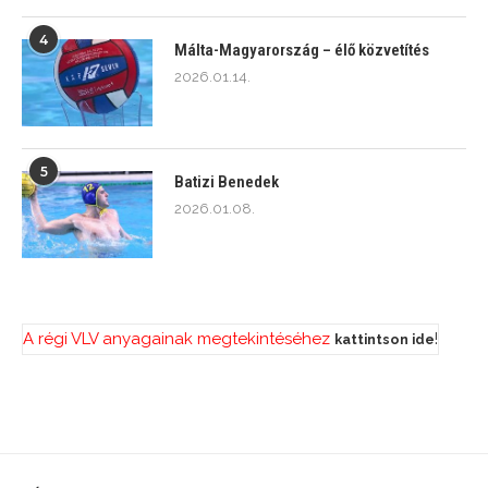
4
Málta-Magyarország – élő közvetítés
2026.01.14.
5
Batizi Benedek
2026.01.08.
A régi VLV anyagainak megtekintéséhez
!
kattintson ide