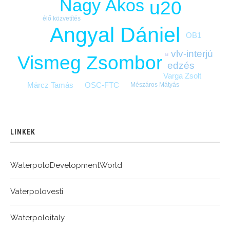
Nagy Ákos
u20
élő közvetítés
Angyal Dániel
OB1
vlv-interjú
bl
Vismeg Zsombor
edzés
Varga Zsolt
Märcz Tamás
OSC-FTC
Mészáros Mátyás
LINKEK
WaterpoloDevelopmentWorld
Vaterpolovesti
Waterpoloitaly