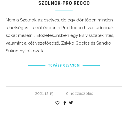
SZOLNOK-PRO RECCO
Nem a Szolnok az esélyes, de egy döntőben minden
lehetséges – erről éppen a Pro Recco hívei tudnának
sokat mesélni… Előzetesünkben egy kis visszatekintés,
valamint a két vezetőedző, Zsivko Gocics és Sandro
Sukno nyilatkozata:
TOVÁBB OLVASOM
2021.12.19.
0 hozzászólás