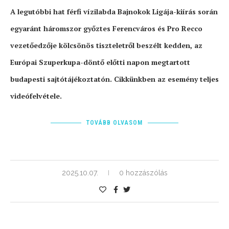
A legutóbbi hat férfi vízilabda Bajnokok Ligája-kiírás során
egyaránt háromszor győztes Ferencváros és Pro Recco
vezetőedzője kölcsönös tiszteletről beszélt kedden, az
Európai Szuperkupa-döntő előtti napon megtartott
budapesti sajtótájékoztatón. Cikkünkben az esemény teljes
videófelvétele.
TOVÁBB OLVASOM
2025.10.07.
0 hozzászólás