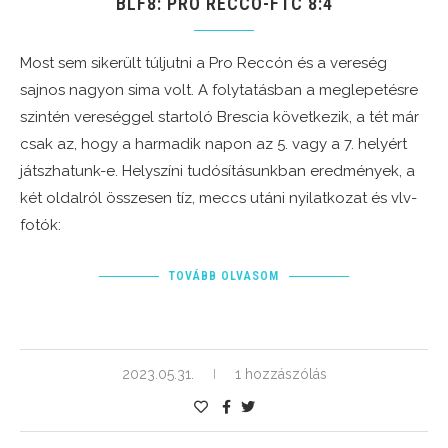
BLF8: PRO RECCO-FTC 8:4
Most sem sikerült túljutni a Pro Reccón és a vereség
sajnos nagyon sima volt. A folytatásban a meglepetésre
szintén vereséggel startoló Brescia következik, a tét már
csak az, hogy a harmadik napon az 5. vagy a 7. helyért
játszhatunk-e. Helyszíni tudósításunkban eredmények, a
két oldalról összesen tíz, meccs utáni nyilatkozat és vlv-
fotók:
TOVÁBB OLVASOM
2023.05.31.
1 hozzászólás