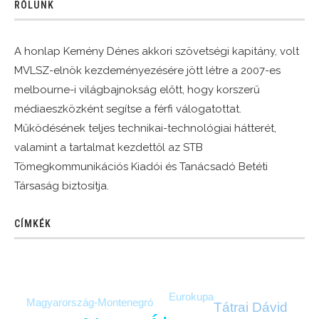
RÓLUNK
A honlap Kemény Dénes akkori szövetségi kapitány, volt
MVLSZ-elnök kezdeményezésére jött létre a 2007-es
melbourne-i világbajnokság előtt, hogy korszerű
médiaeszközként segítse a férfi válogatottat.
Működésének teljes technikai-technológiai hátterét,
valamint a tartalmat kezdettől az STB
Tömegkommunikációs Kiadói és Tanácsadó Betéti
Társaság biztosítja.
CÍMKÉK
Eurokupa
Magyarország-Montenegró
Tátrai Dávid