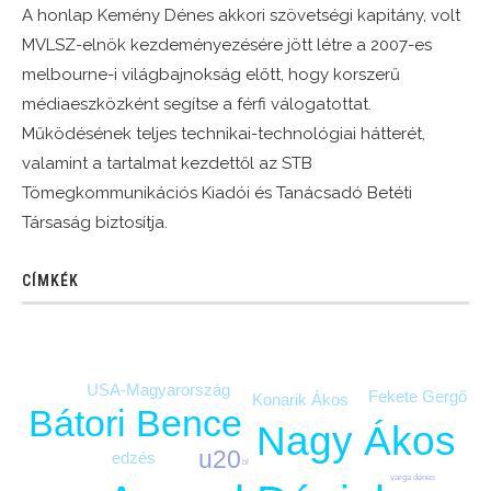
A honlap Kemény Dénes akkori szövetségi kapitány, volt
MVLSZ-elnök kezdeményezésére jött létre a 2007-es
melbourne-i világbajnokság előtt, hogy korszerű
médiaeszközként segítse a férfi válogatottat.
Működésének teljes technikai-technológiai hátterét,
valamint a tartalmat kezdettől az STB
Tömegkommunikációs Kiadói és Tanácsadó Betéti
Társaság biztosítja.
CÍMKÉK
USA-Magyarország
Fekete Gergő
Konarik Ákos
Bátori Bence
Nagy Ákos
u20
edzés
bl
varga dénes