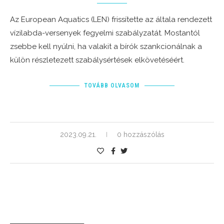
Az European Aquatics (LEN) frissítette az általa rendezett
vízilabda-versenyek fegyelmi szabályzatát. Mostantól
zsebbe kell nyúlni, ha valakit a bírók szankcionálnak a
külön részletezett szabálysértések elkövetéséért.
TOVÁBB OLVASOM
2023.09.21.
0 hozzászólás