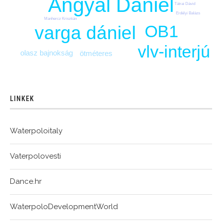
Angyal Dániel
Tátrai Dávid
Erdélyi Balázs
Manhercz Krisztián
OB1
varga dániel
vlv-interjú
olasz bajnokság
ötméteres
LINKEK
Waterpoloitaly
Vaterpolovesti
Dance.hr
WaterpoloDevelopmentWorld