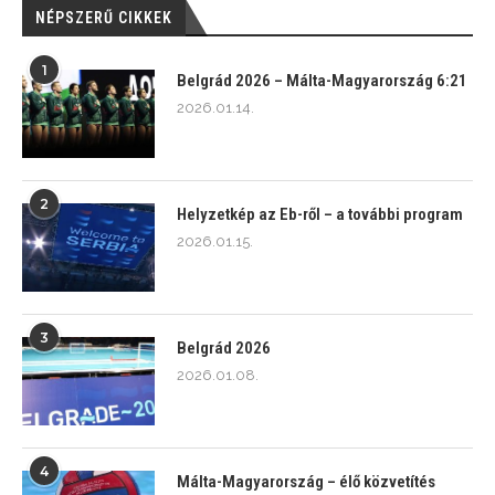
NÉPSZERŰ CIKKEK
1
Belgrád 2026 – Málta-Magyarország 6:21
2026.01.14.
2
Helyzetkép az Eb-ről – a további program
2026.01.15.
3
Belgrád 2026
2026.01.08.
4
Málta-Magyarország – élő közvetítés