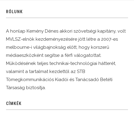
RÓLUNK
A honlap Kemény Dénes akkori szövetségi kapitány, volt
MVLSZ-elnök kezdeményezésére jött létre a 2007-es
melbourne-i világbajnokság előtt, hogy korszerű
médiaeszközként segítse a férfi válogatottat.
Működésének teljes technikai-technológiai hátterét,
valamint a tartalmat kezdettől az STB
Tömegkommunikációs Kiadói és Tanácsadó Betéti
Társaság biztosítja.
CÍMKÉK