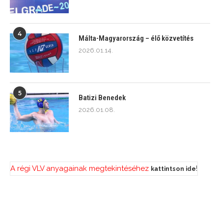
4
Málta-Magyarország – élő közvetítés
2026.01.14.
5
Batizi Benedek
2026.01.08.
A régi VLV anyagainak megtekintéséhez
!
kattintson ide