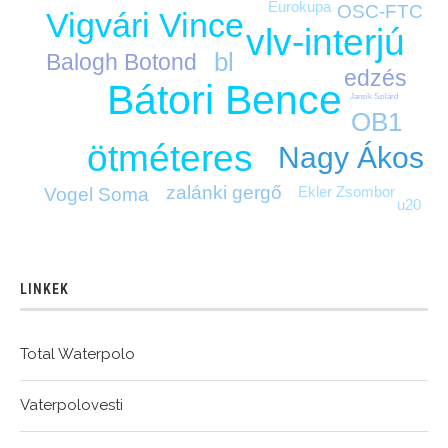
Eurokupa
OSC-FTC
Vigvári Vince
vlv-interjú
bl
Balogh Botond
edzés
Bátori Bence
Jansik Szilárd
OB1
ötméteres
Nagy Ákos
zalánki gergő
Ekler Zsombor
Vogel Soma
u20
LINKEK
Total Waterpolo
Vaterpolovesti