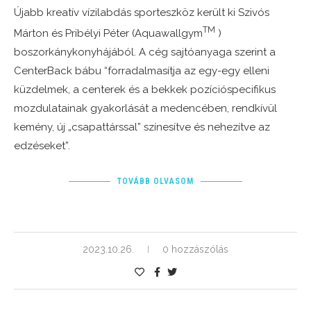
Újabb kreatív vízilabdás sporteszköz került ki Szivós
TM
Márton és Pribélyi Péter (Aquawallgym
)
boszorkánykonyhájából. A cég sajtóanyaga szerint a
CenterBack bábu “forradalmasítja az egy-egy elleni
küzdelmek, a centerek és a bekkek pozícióspecifikus
mozdulatainak gyakorlását a medencében, rendkívül
kemény, új „csapattárssal” színesítve és nehezítve az
edzéseket”.
TOVÁBB OLVASOM
2023.10.26.
0 hozzászólás