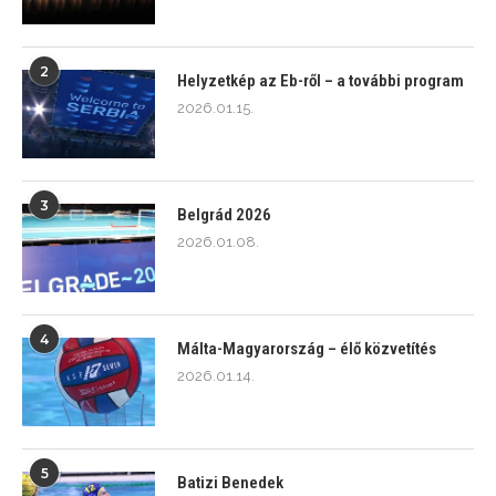
2
Helyzetkép az Eb-ről – a további program
2026.01.15.
3
Belgrád 2026
2026.01.08.
4
Málta-Magyarország – élő közvetítés
2026.01.14.
5
Batizi Benedek