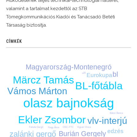
Működésének teljes technikai-technológiai hátterét,
valamint a tartalmat kezdettől az STB
Tömegkommunikációs Kiadói és Tanácsadó Betéti
Társaság biztosítja.
CÍMKÉK
Magyarország-Montenegró
bl
u20
Eurokupa
Märcz Tamás
BL-főtábla
Vámos Márton
olasz bajnokság
Bátori Bence
Ekler Zsombor
vlv-interjú
OSC-FTC
Fekete Gergő
Vigvári Vince
Nagy Ákos
edzés
zalánki gergő
Burián Gergely