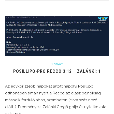
Hírfolyam
POSILLIPO-PRO RECCO 3:12 – ZALÁNKI: 1
Az egykor szebb napokat látott nápolyi Posillipo
otthonában simán nyert a Recco az olasz bajnokság
második fordulójában, szombaton (cirka száz néző
előtt…). Eredmények, Zalánki Gergő gólja és nyilatkozata
a vlv-nek: