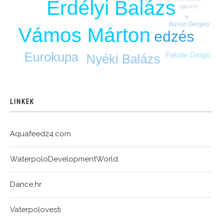
Erdélyi Balázs
OSC-FTC
bl
Burián Gergely
Vámos Márton
edzés
Eurokupa
Fekete Gergő
Nyéki Balázs
LINKEK
Aquafeed24.com
WaterpoloDevelopmentWorld
Dance.hr
Vaterpolovesti