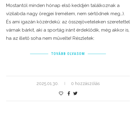
Mostantól minden hónap első keddjén találkoznak a
vízilabda nagy öregjei (remélem, nem sértődnek meg…).
És ami igazán közérdekű: az összejöveteleken szeretettel
várnak bárkit, aki a sportág iránt érdeklődik, még akkor is,
ha az illető soha nem művelte! Részletek:
TOVÁBB OLVASOM
2025.01.30.
0 hozzászólás