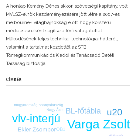
A honlap Kemény Dénes akkori szövetségi kapitány, volt
MVLSZ-elnök kezdeményezésére jött létre a 2007-es
melbourne-i világbajnokság előtt, hogy korszerű
médiaeszközként segítse a férfi válogatottat.
Működésének teljes technikai-technológiai hátterét,
valamint a tartalmat kezdettől az STB
Tömegkommunikációs Kiadói és Tanácsadó Betéti
Társaság biztosítja.
CÍMKÉK
magyarország-spanyolország
BL-főtábla
u20
Nagy Ákos
vlv-interjú
Varga Zsolt
Ekler Zsombor
OB1
élő közvetítés