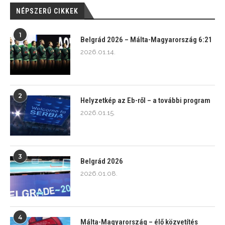
NÉPSZERŰ CIKKEK
1
Belgrád 2026 – Málta-Magyarország 6:21
2026.01.14.
2
Helyzetkép az Eb-ről – a további program
2026.01.15.
3
Belgrád 2026
2026.01.08.
4
Málta-Magyarország – élő közvetítés