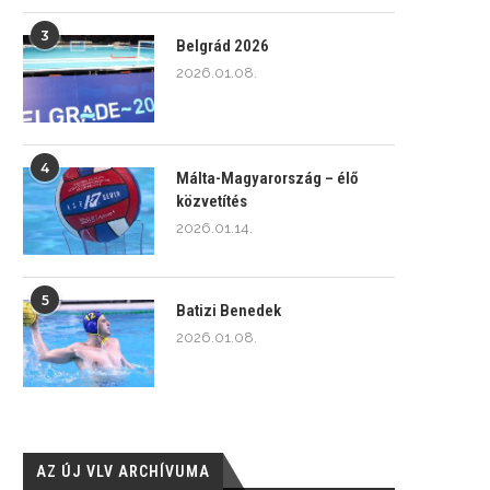
3
Belgrád 2026
2026.01.08.
4
Málta-Magyarország – élő
közvetítés
2026.01.14.
5
Batizi Benedek
2026.01.08.
AZ ÚJ VLV ARCHÍVUMA