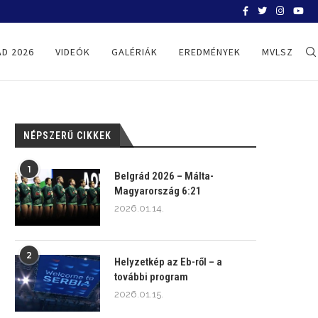
BELGRÁD 2026
D 2026
VIDEÓK
GALÉRIÁK
EREDMÉNYEK
MVLSZ
NÉPSZERŰ CIKKEK
1
Belgrád 2026 – Málta-
Magyarország 6:21
2026.01.14.
2
Helyzetkép az Eb-ről – a
további program
2026.01.15.