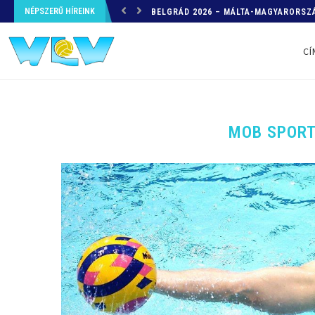
NÉPSZERŰ HÍREINK
HELYZETKÉP AZ EB-RŐL – A TOVÁBBI
CÍ
MOB SPORT