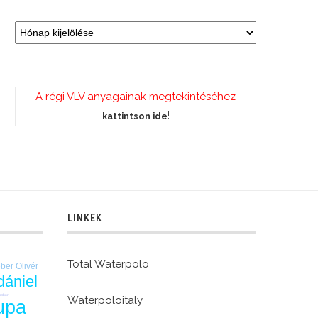
A régi VLV anyagainak megtekintéséhez
!
kattintson ide
LINKEK
Total Waterpolo
ber Olivér
dániel
ombor
Waterpoloitaly
upa