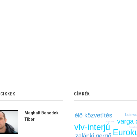
 CIKKEK
CÍMKÉK
Meghalt Benedek
élő közvetítés
Leinwe
Tibor
varga 
Varga Zsolt
vlv-interjú
Vismeg Zs
Eurok
zalánki gergő