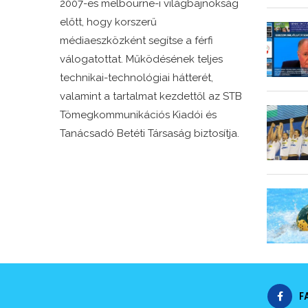
2007-es melbourne-i világbajnokság
előtt, hogy korszerű
médiaeszközként segítse a férfi
válogatottat. Működésének teljes
technikai-technológiai hátterét,
valamint a tartalmat kezdettől az STB
Tömegkommunikációs Kiadói és
Tanácsadó Betéti Társaság biztosítja.
F