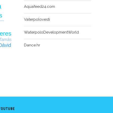
a
Aquafeed24.com
s
Vaterpolovesti
Soma
WaterpoloDevelopmentWorld
eres
 Tamás
Dávid
Dance.hr
YOUTUBE