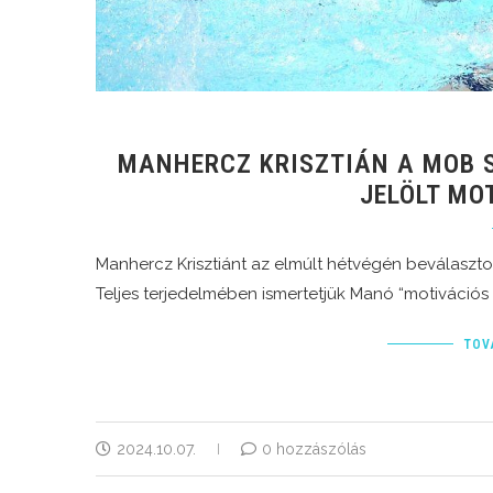
MANHERCZ KRISZTIÁN A MOB S
JELÖLT MO
Manhercz Krisztiánt az elmúlt hétvégén beválaszto
Teljes terjedelmében ismertetjük Manó “motivációs l
TOV
2024.10.07.
0 hozzászólás