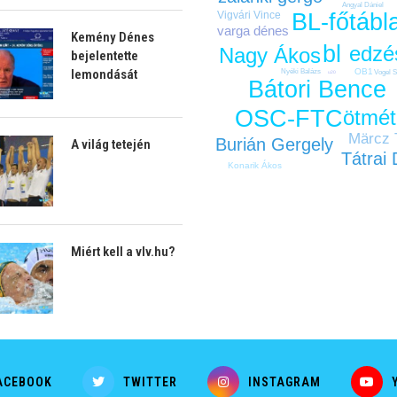
Angyal Dániel
Vigvári Vince
BL-főtábl
varga dénes
Kemény Dénes
bl
edzé
Nagy Ákos
bejelentette
OB1
lemondását
Nyéki Balázs
Vogel 
u20
Bátori Bence
OSC-FTC
ötmét
Märcz
Burián Gergely
A világ tetején
Tátrai 
Konarik Ákos
Miért kell a vlv.hu?
ACEBOOK
TWITTER
INSTAGRAM