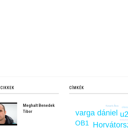
 CIKKEK
CÍMKÉK
Meghalt Benedek
Konarik Ákos
olas
varga dániel
Tibor
u
Vismeg Zso
OB1
Horvátors