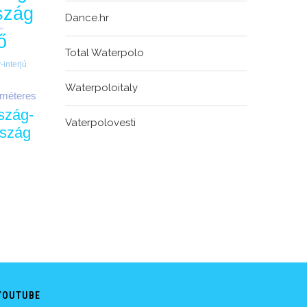
szág
Dance.hr
bla
ő
Total Waterpolo
v-interjú
l
Waterpoloitaly
tméteres
szág-
Vaterpolovesti
rszág
YOUTUBE