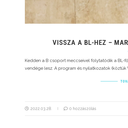
VISSZA A BL-HEZ – MAR
Kedden a B csoport meccseivel folytatódik a BL-fő
vendége lesz. A program és nyilatkozatok (köztük V
TOV
2022.03.28.
0 hozzászólás