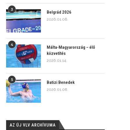
3
Belgrád 2026
2026.01.08.
4
Málta-Magyarország – élő
közvetítés
2026.01.14.
5
Batizi Benedek
2026.01.08.
AZ ÚJ VLV ARCHÍVUMA