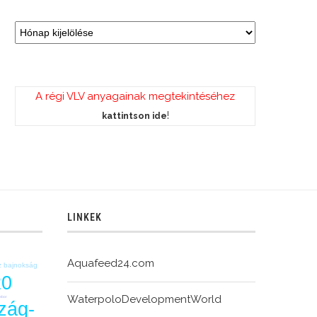
A régi VLV anyagainak megtekintéséhez
!
kattintson ide
LINKEK
Aquafeed24.com
z bajnokság
20
WaterpoloDevelopmentWorld
mbor
zág-