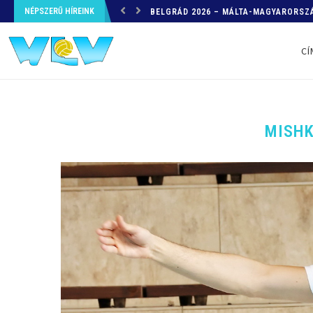
NÉPSZERŰ HÍREINK
HELYZETKÉP AZ EB-RŐL – A TOVÁBBI
CÍ
MISHK