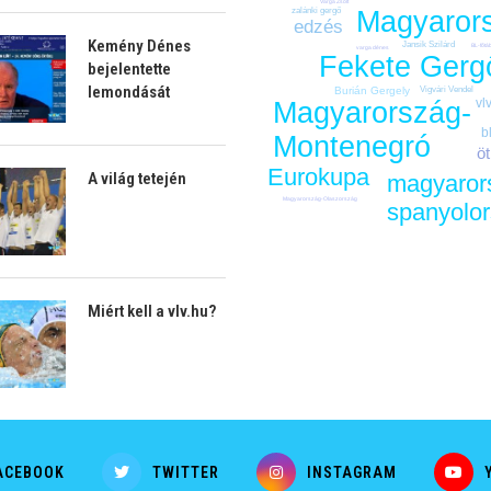
Varga Zsolt
zalánki gergő
Magyaror
edzés
Kemény Dénes
Jansik Szilárd
BL-főtá
varga dénes
Fekete Gerg
bejelentette
lemondását
Burián Gergely
Vigvári Vendel
vl
Magyarország-
b
Montenegró
ö
Eurokupa
A világ tetején
magyaror
Magyarország-Olaszország
spanyolo
Miért kell a vlv.hu?
ACEBOOK
TWITTER
INSTAGRAM