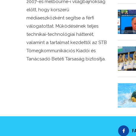
2007-es melbourne-i világbajnokság
előtt, hogy korszerű
médiaeszközként segítse a férfi
válogatottat. Működésének teljes
technikai-technológiai hátterét,
valamint a tartalmat kezdettől az STB
Tömegkommunikációs Kiadói és
Tanácsadó Betéti Társaság biztosítja.
F