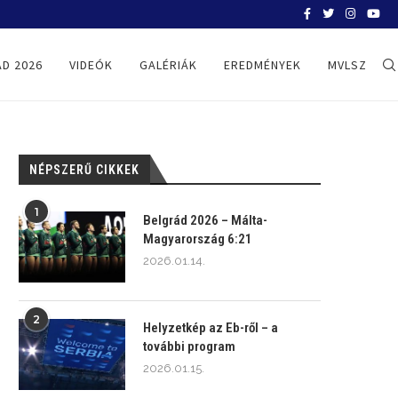
BELGRÁD 2026
D 2026
VIDEÓK
GALÉRIÁK
EREDMÉNYEK
MVLSZ
NÉPSZERŰ CIKKEK
1
Belgrád 2026 – Málta-
Magyarország 6:21
2026.01.14.
2
Helyzetkép az Eb-ről – a
további program
2026.01.15.