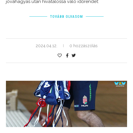
jóváhagyás után hivatalossá váló időrendet:
TOVÁBB OLVASOM
2024.04.12.
0 hozzászólás