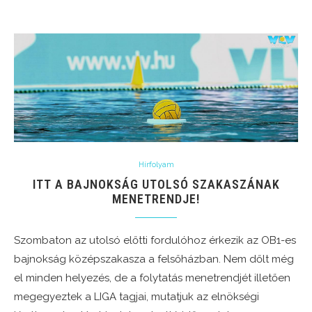
Hírfolyam
ITT A BAJNOKSÁG UTOLSÓ SZAKASZÁNAK
MENETRENDJE!
Szombaton az utolsó előtti fordulóhoz érkezik az OB1-es
bajnokság középszakasza a felsőházban. Nem dőlt még
el minden helyezés, de a folytatás menetrendjét illetően
megegyeztek a LIGA tagjai, mutatjuk az elnökségi