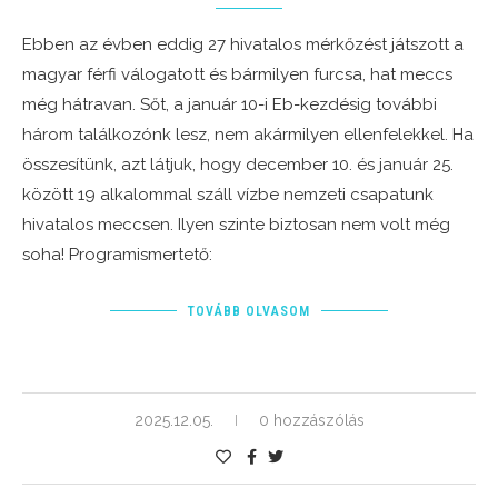
Ebben az évben eddig 27 hivatalos mérkőzést játszott a
magyar férfi válogatott és bármilyen furcsa, hat meccs
még hátravan. Sőt, a január 10-i Eb-kezdésig további
három találkozónk lesz, nem akármilyen ellenfelekkel. Ha
összesítünk, azt látjuk, hogy december 10. és január 25.
között 19 alkalommal száll vízbe nemzeti csapatunk
hivatalos meccsen. Ilyen szinte biztosan nem volt még
soha! Programismertető:
TOVÁBB OLVASOM
2025.12.05.
0 hozzászólás