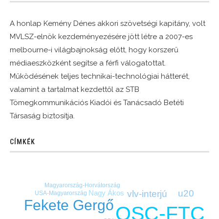
A honlap Kemény Dénes akkori szövetségi kapitány, volt
MVLSZ-elnök kezdeményezésére jött létre a 2007-es
melbourne-i világbajnokság előtt, hogy korszerű
médiaeszközként segítse a férfi válogatottat.
Működésének teljes technikai-technológiai hátterét,
valamint a tartalmat kezdettől az STB
Tömegkommunikációs Kiadói és Tanácsadó Betéti
Társaság biztosítja.
CÍMKÉK
Magyarország-Horvátország
u20
vlv-interjú
Nagy Ákos
USA-Magyarország
Fekete Gergő
OSC-FTC