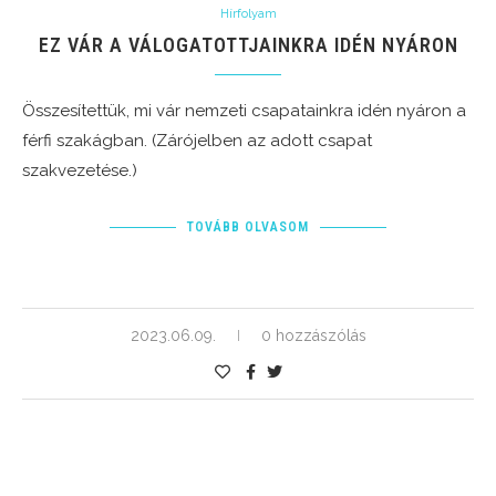
Hírfolyam
EZ VÁR A VÁLOGATOTTJAINKRA IDÉN NYÁRON
Összesítettük, mi vár nemzeti csapatainkra idén nyáron a
férfi szakágban. (Zárójelben az adott csapat
szakvezetése.)
TOVÁBB OLVASOM
2023.06.09.
0 hozzászólás