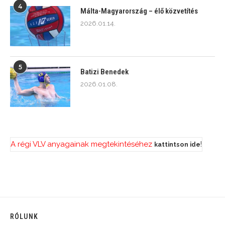
4
Málta-Magyarország – élő közvetítés
2026.01.14.
5
Batizi Benedek
2026.01.08.
A régi VLV anyagainak megtekintéséhez
!
kattintson ide
RÓLUNK