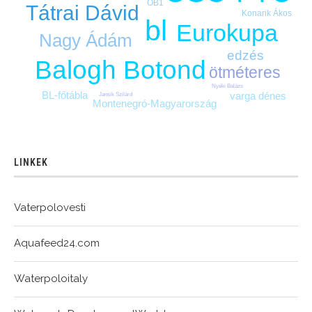
OB1
Tátrai Dávid
Konarik Ákos
bl
Eurokupa
Nagy Ádám
edzés
Balogh Botond
ötméteres
Nyéki Balázs
BL-főtábla
varga dénes
Jansik Szilárd
Montenegró-Magyarország
LINKEK
Vaterpolovesti
Aquafeed24.com
Waterpoloitaly