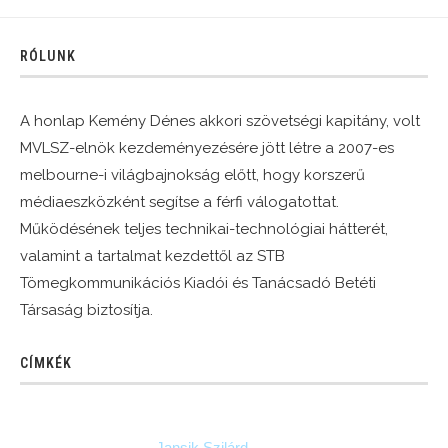
RÓLUNK
A honlap Kemény Dénes akkori szövetségi kapitány, volt
MVLSZ-elnök kezdeményezésére jött létre a 2007-es
melbourne-i világbajnokság előtt, hogy korszerű
médiaeszközként segítse a férfi válogatottat.
Működésének teljes technikai-technológiai hátterét,
valamint a tartalmat kezdettől az STB
Tömegkommunikációs Kiadói és Tanácsadó Betéti
Társaság biztosítja.
CÍMKÉK
Jansik Szilárd