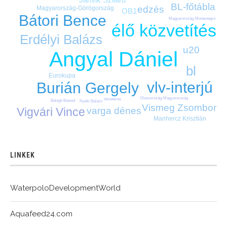
BL-főtábla
edzés
Magyarország-Görögország
OB1
Bátori Bence
Magyarország-Montenegró
élő közvetítés
Erdélyi Balázs
u20
Angyal Dániel
bl
Eurokupa
vlv-interjú
Burián Gergely
Olaszország-Magyarország
ötméteres
Balogh Botond
Nyéki Balázs
Vismeg Zsombor
Vigvári Vince
varga dénes
Manhercz Krisztián
LINKEK
WaterpoloDevelopmentWorld
Aquafeed24.com