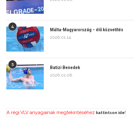
4
Málta-Magyarország – élő közvetítés
2026.01.14.
5
Batizi Benedek
2026.01.08.
A régi VLV anyagainak megtekintéséhez
!
kattintson ide