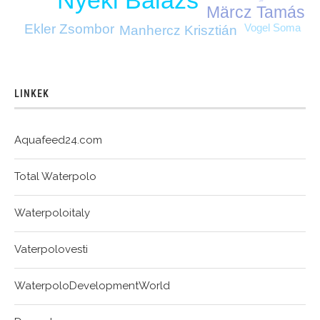
Nyéki Balázs
Märcz Tamás
Ekler Zsombor
Vogel Soma
Manhercz Krisztián
LINKEK
Aquafeed24.com
Total Waterpolo
Waterpoloitaly
Vaterpolovesti
WaterpoloDevelopmentWorld