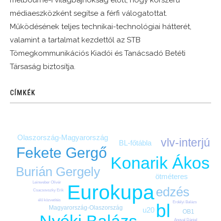
médiaeszközként segítse a férfi válogatottat.
Működésének teljes technikai-technológiai hátterét,
valamint a tartalmat kezdettől az STB
Tömegkommunikációs Kiadói és Tanácsadó Betéti
Társaság biztosítja.
CÍMKÉK
Olaszország-Magyarország
vlv-interjú
BL-főtábla
Fekete Gergő
Konarik Ákos
Burián Gergely
ötméteres
Leinweber Olivér
Eurokupa
edzés
Csacsovszky Erik
élő közvetítés
Erdélyi Balázs
bl
Magyarország-Olaszország
u20
OB1
Angyal Dániel