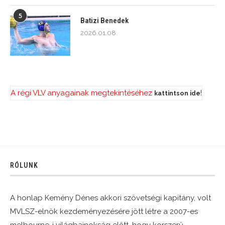
5
Batizi Benedek
2026.01.08.
A régi VLV anyagainak megtekintéséhez
!
kattintson ide
RÓLUNK
A honlap Kemény Dénes akkori szövetségi kapitány, volt
MVLSZ-elnök kezdeményezésére jött létre a 2007-es
melbourne-i világbajnokság előtt, hogy korszerű