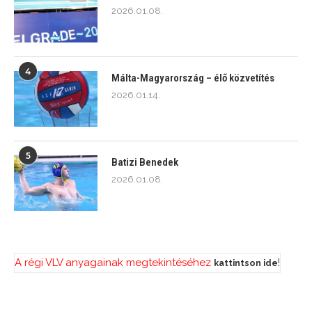
2026.01.08.
4
Málta-Magyarország – élő közvetítés
2026.01.14.
5
Batizi Benedek
2026.01.08.
A régi VLV anyagainak megtekintéséhez
!
kattintson ide