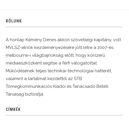
RÓLUNK
A honlap Kemény Dénes akkori szövetségi kapitány, volt
MVLSZ-elnök kezdeményezésére jött létre a 2007-es
melbourne-i világbajnokság előtt, hogy korszerű
médiaeszközként segítse a férfi válogatottat.
Működésének teljes technikai-technológiai hátterét,
valamint a tartalmat kezdettől az STB
Tömegkommunikációs Kiadói és Tanácsadó Betéti
Társaság biztosítja.
CÍMKÉK