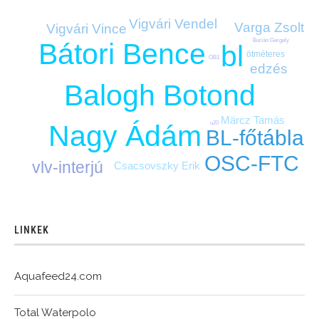
Vigvári Vendel
Varga Zsolt
Vigvári Vince
Burián Gergely
Bátori Bence
bl
ötméteres
OB1
edzés
Balogh Botond
Märcz Tamás
u20
Nagy Ádám
BL-főtábla
OSC-FTC
vlv-interjú
Csacsovszky Erik
LINKEK
Aquafeed24.com
Total Waterpolo