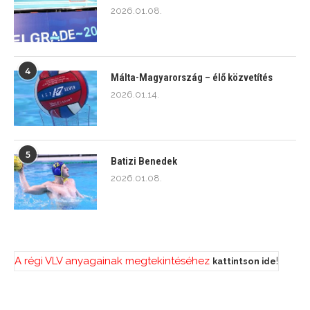
2026.01.08.
4
Málta-Magyarország – élő közvetítés
2026.01.14.
5
Batizi Benedek
2026.01.08.
A régi VLV anyagainak megtekintéséhez
!
kattintson ide