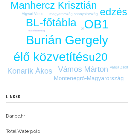
Manhercz Krisztián
edzés
Vigvári Vince
magyarország-spanyolország
BL-főtábla
OB1
bl
olasz bajnokság
Burián Gergely
élő közvetítés
u20
Vámos Márton
Varga Zsolt
Konarik Ákos
Montenegró-Magyarország
LINKEK
Dance.hr
Total Waterpolo