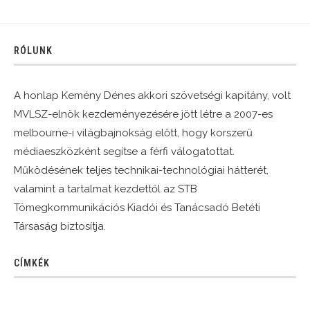
RÓLUNK
A honlap Kemény Dénes akkori szövetségi kapitány, volt
MVLSZ-elnök kezdeményezésére jött létre a 2007-es
melbourne-i világbajnokság előtt, hogy korszerű
médiaeszközként segítse a férfi válogatottat.
Működésének teljes technikai-technológiai hátterét,
valamint a tartalmat kezdettől az STB
Tömegkommunikációs Kiadói és Tanácsadó Betéti
Társaság biztosítja.
CÍMKÉK