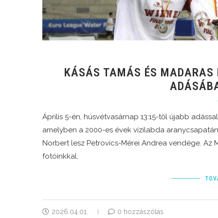
KÁSÁS TAMÁS ÉS MADARAS 
ADÁSÁB
Április 5-én, húsvétvasárnap 13:15-től újabb adássa
amelyben a 2000-es évek vízilabda aranycsapatán
Norbert lesz Petrovics-Mérei Andrea vendége. Az MT
fotóinkkal.
TOV
2026.04.01.
0 hozzászólás