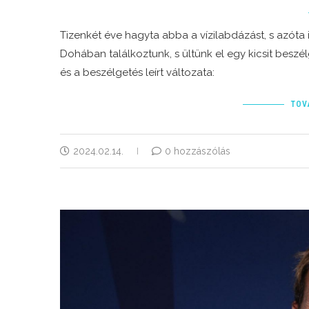
Tizenkét éve hagyta abba a vízilabdázást, s azóta 
Dohában találkoztunk, s ültünk el egy kicsit beszélg
és a beszélgetés leírt változata:
TOV
2024.02.14.
0 hozzászólás