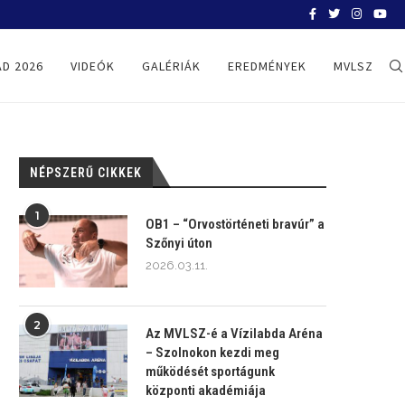
BVSC-ÜNNEP – SZOBROT KAP LAKY KÁR
D 2026
VIDEÓK
GALÉRIÁK
EREDMÉNYEK
MVLSZ
NÉPSZERŰ CIKKEK
1
OB1 – “Orvostörténeti bravúr” a
Szőnyi úton
2026.03.11.
2
Az MVLSZ-é a Vízilabda Aréna
– Szolnokon kezdi meg
működését sportágunk
központi akadémiája