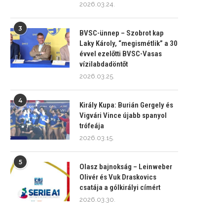
2026.03.24.
3
BVSC-ünnep – Szobrot kap
Laky Károly, “megismétlik” a 30
évvel ezelőtti BVSC-Vasas
vízilabdadöntőt
2026.03.25.
4
Király Kupa: Burián Gergely és
Vigvári Vince újabb spanyol
trófeája
2026.03.15.
5
Olasz bajnokság – Leinweber
Olivér és Vuk Draskovics
csatája a gólkirályi címért
2026.03.30.