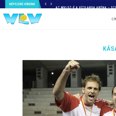
NÉPSZERŰ HÍREINK
AZ MVLSZ-É A VÍZILABDA ARÉNA – SZ
CÍ
KÁS