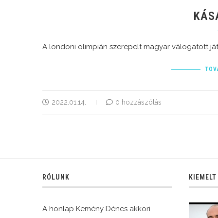
KÁS
A londoni olimpián szerepelt magyar válogatott já
TOV
2022.01.14.
0 hozzászólás
RÓLUNK
KIEMELT
A honlap Kemény Dénes akkori