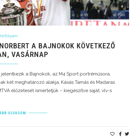
Hírfolyam
NORBERT A BAJNOKOK KÖVETKEZŐ
AN, VASÁRNAP
l jelentkezik a Bajnokok, az M4 Sport portréműsora,
ak két meghatározó alakja, Kásás Tamás és Madaras
VA előzetesét ismertetjük – kiegészítve saját, vlv-s
ÁBB OLVASOM