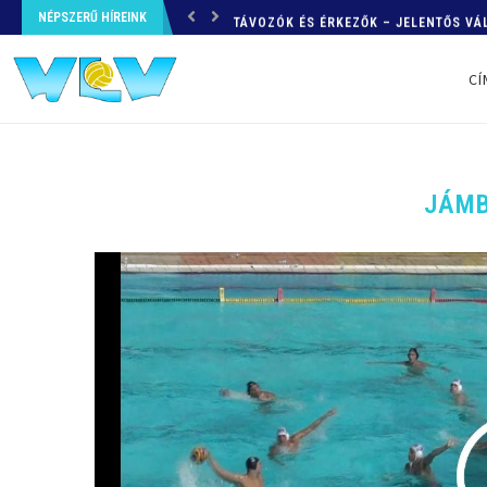
NÉPSZERŰ HÍREINK
TÁVOZÓK ÉS ÉRKEZŐK – JELENTŐS V
CÍ
JÁM