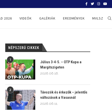
BURIÁN GERGELY: “MAKE DUBROVNIK G
D 2026
VIDEÓK
GALÉRIÁK
EREDMÉNYEK
MVLSZ
NÉPSZERŰ CIKKEK
1
Július 3-4-5. – OTP Kupa a
Margitszigeten
2026.06.16.
2
Távozók és érkezők – jelentős
változások a Vasasnál
2026.06.11.