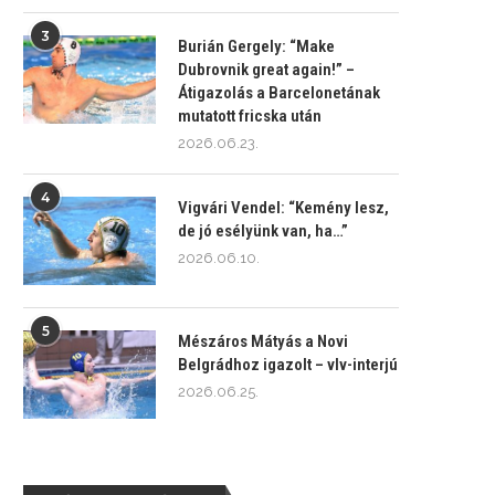
3
Burián Gergely: “Make
Dubrovnik great again!” –
Átigazolás a Barcelonetának
mutatott fricska után
2026.06.23.
4
Vigvári Vendel: “Kemény lesz,
de jó esélyünk van, ha…”
2026.06.10.
5
Mészáros Mátyás a Novi
Belgrádhoz igazolt – vlv-interjú
2026.06.25.