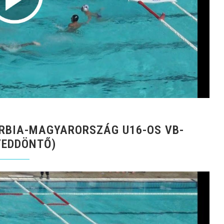
RBIA-MAGYARORSZÁG U16-OS VB-
YEDDÖNTŐ)