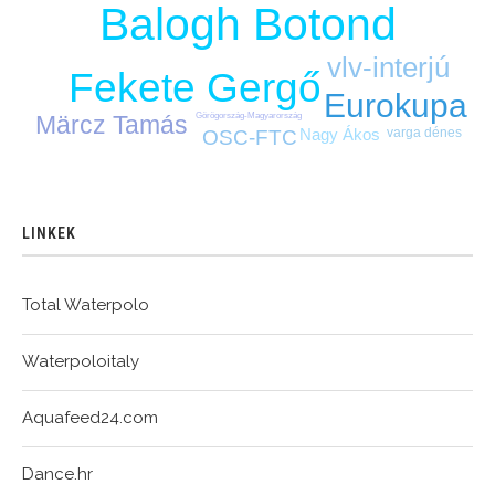
Balogh Botond
vlv-interjú
Fekete Gergő
Eurokupa
Märcz Tamás
Görögország-Magyarország
Nagy Ákos
varga dénes
OSC-FTC
LINKEK
Total Waterpolo
Waterpoloitaly
Aquafeed24.com
Dance.hr