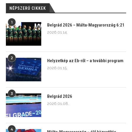
NÉPSZERŰ CIKKEK
1
Belgrád 2026 – Málta-Magyarország 6:21
2026.01.14.
2
Helyzetkép az Eb-ről – a további program
2026.01.15.
3
Belgrád 2026
2026.01.08.
4