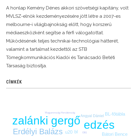
A honlap Kemény Dénes akkori szövetségi kapitány, volt
MVLSZ-elnök kezdeményezésére jött létre a 2007-es
melbourne-i világbajnokság előtt, hogy korszerű
médiaeszközként segítse a férfi válogatottat.
Működésének teljes technikai-technológiai hátterét,
valamint a tartalmat kezdettől az STB
Tömegkommunikációs Kiadói és Tanácsadó Betéti
Társaság biztosítja.
CÍMKÉK
BL-főtábla
Magyarország-Horvátország
Angyal Dániel
zalánki gergő
edzés
Erdélyi Balázs
bl
u20
OB1
Bátori Bence