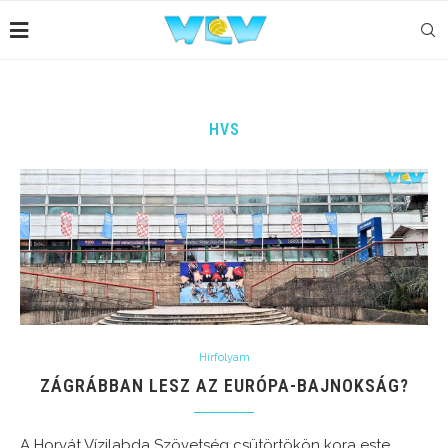
HVS
Hírfolyam
ZÁGRÁBBAN LESZ AZ EURÓPA-BAJNOKSÁG?
A Horvát Vízilabda Szövetség csütörtökön kora este