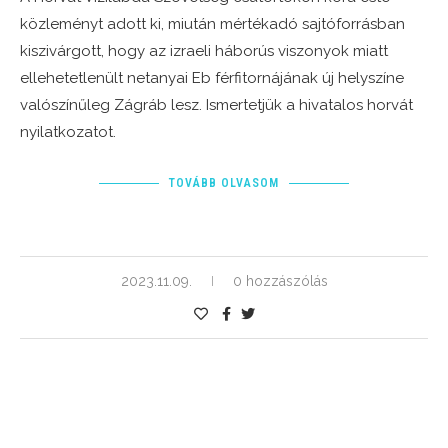
közleményt adott ki, miután mértékadó sajtóforrásban
kiszivárgott, hogy az izraeli háborús viszonyok miatt
ellehetetlenült netanyai Eb férfitornájának új helyszíne
valószínűleg Zágráb lesz. Ismertetjük a hivatalos horvát
nyilatkozatot.
TOVÁBB OLVASOM
2023.11.09.
0 hozzászólás