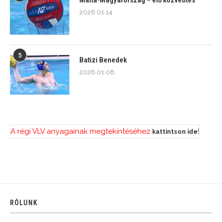
Málta-Magyarország – élő közvetítés
2026.01.14.
5
Batizi Benedek
2026.01.08.
A régi VLV anyagainak megtekintéséhez
!
kattintson ide
RÓLUNK