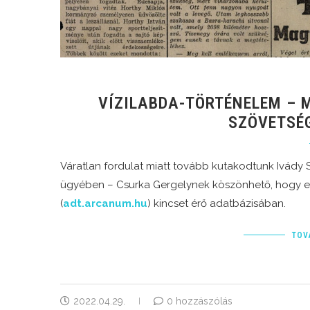
VÍZILABDA-TÖRTÉNELEM – 
SZÖVETSÉG
Váratlan fordulat miatt tovább kutakodtunk Ivády
ügyében – Csurka Gergelynek köszönhető, hogy 
(
adt.arcanum.hu
) kincset érő adatbázisában.
TOV
2022.04.29.
0 hozzászólás