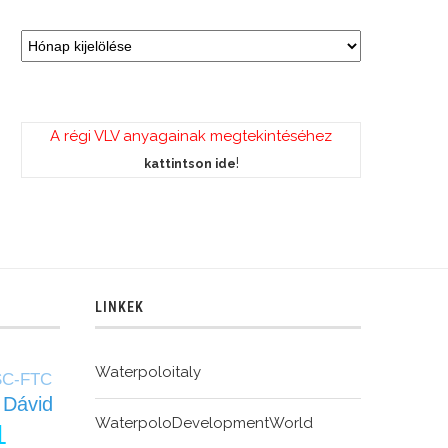
A régi VLV anyagainak megtekintéséhez
!
kattintson ide
LINKEK
Waterpoloitaly
C-FTC
 Dávid
WaterpoloDevelopmentWorld
1