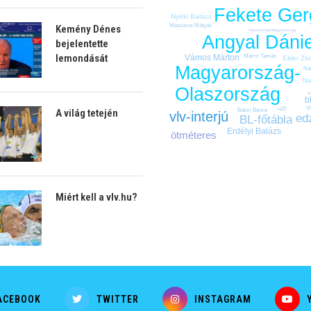
Fekete Ger
Nyéki Balázs
Mészáros Mátyás
Kemény Dénes
Olaszország-Magyarország
Angyal Dánie
bejelentette
lemondását
Märcz Tamás
Vámos Márton
Ekler Zs
Magyarország-
Na
Na
Olaszország
V
b
V
u20
Bátori Bence
A világ tetején
vlv-interjú
ed
BL-főtábla
Erdélyi Balázs
ötméteres
Miért kell a vlv.hu?
ACEBOOK
TWITTER
INSTAGRAM