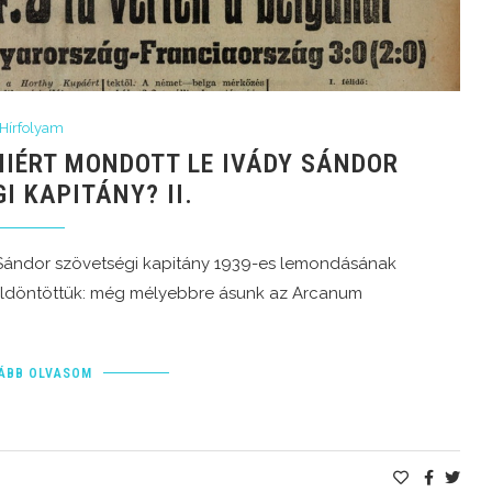
Hírfolyam
MIÉRT MONDOTT LE IVÁDY SÁNDOR
I KAPITÁNY? II.
 Sándor szövetségi kapitány 1939-es lemondásának
eldöntöttük: még mélyebbre ásunk az Arcanum
ÁBB OLVASOM