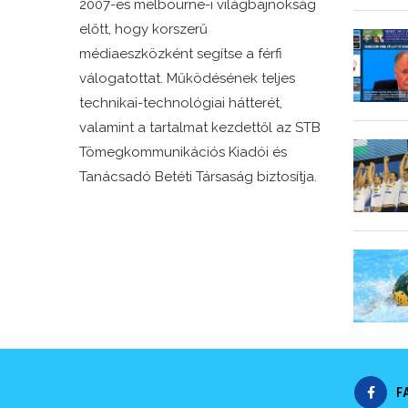
2007-es melbourne-i világbajnokság
előtt, hogy korszerű
médiaeszközként segítse a férfi
válogatottat. Működésének teljes
technikai-technológiai hátterét,
valamint a tartalmat kezdettől az STB
Tömegkommunikációs Kiadói és
Tanácsadó Betéti Társaság biztosítja.
F