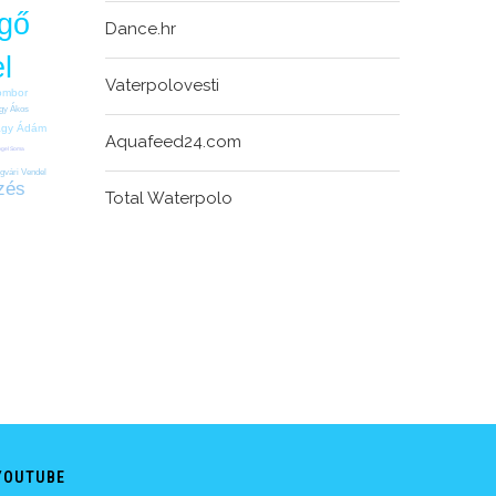
gő
Dance.hr
l
Vaterpolovesti
ombor
gy Ákos
gy Ádám
Aquafeed24.com
ogel Soma
l
igvári Vendel
zés
Total Waterpolo
YOUTUBE