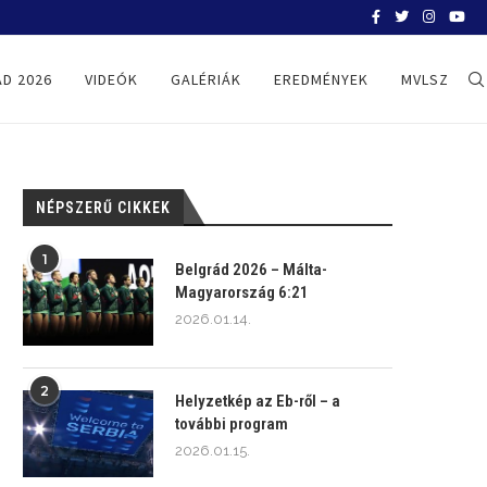
BELGRÁD 2026
D 2026
VIDEÓK
GALÉRIÁK
EREDMÉNYEK
MVLSZ
NÉPSZERŰ CIKKEK
1
Belgrád 2026 – Málta-
Magyarország 6:21
2026.01.14.
2
Helyzetkép az Eb-ről – a
további program
2026.01.15.