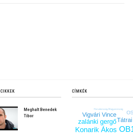
 CIKKEK
CÍMKÉK
Meghalt Benedek
Horvátország-Magyarország
OS
Vigvári Vince
Tibor
Tátrai
zalánki gergő
OB
Konarik Ákos