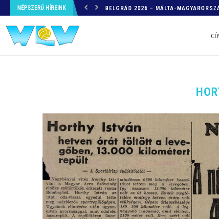
NÉPSZERŰ HÍREINK
HELYZETKÉP AZ EB-RŐL – A TOVÁBBI
CÍ
HOR