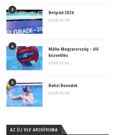
3
Belgrád 2026
2026.01.08.
4
Málta-Magyarország – élő
közvetítés
2026.01.14.
5
Batizi Benedek
2026.01.08.
AZ ÚJ VLV ARCHÍVUMA