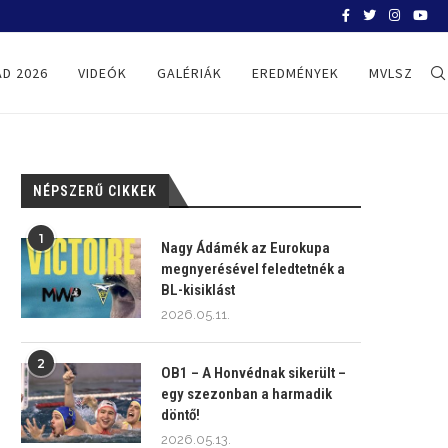
SZÉCSI ZOLTÁN TÁVOZIK AZ EGRI VÍZ
D 2026
VIDEÓK
GALÉRIÁK
EREDMÉNYEK
MVLSZ
NÉPSZERŰ CIKKEK
1
Nagy Ádámék az Eurokupa
megnyerésével feledtetnék a
BL-kisiklást
2026.05.11.
2
OB1 – A Honvédnak sikerült –
egy szezonban a harmadik
döntő!
2026.05.13.