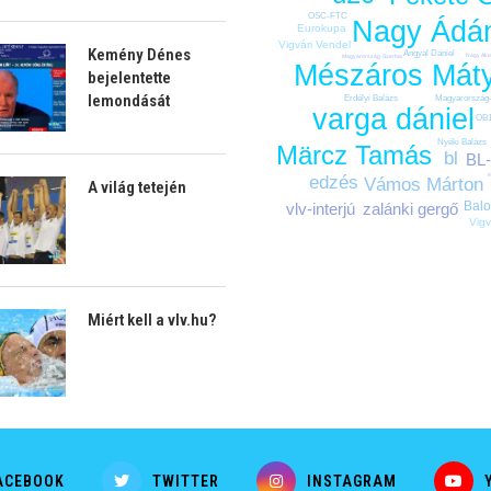
OSC-FTC
Nagy Ádá
Eurokupa
Vigvári Vendel
Kemény Dénes
Angyal Dániel
Nagy Ák
Magyarország-Szerbia
Mészáros Mát
bejelentette
lemondását
Magyarország
Erdélyi Balázs
varga dániel
OB
Nyéki Balázs
Märcz Tamás
bl
BL-
é
edzés
Vámos Márton
A világ tetején
Bal
vlv-interjú
zalánki gergő
Vigv
Miért kell a vlv.hu?
ACEBOOK
TWITTER
INSTAGRAM