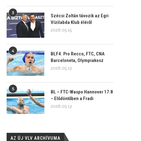
3
Szécsi Zoltán távozik az Egri
Vízilabda Klub éléről
2026.05.15.
4
BLF4: Pro Recco, FTC, CNA
Barceloneta, Olympiakosz
2026.05.13.
5
BL – FTC-Waspo Hannover 17:8
– Elődöntőben a Fradi
2026.05.13.
AZ ÚJ VLV ARCHÍVUMA