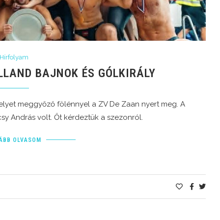
Hírfolyam
LAND BAJNOK ÉS GÓLKIRÁLY
elyet meggyőző fölénnyel a ZV De Zaan nyert meg. A
sy András volt. Őt kérdeztük a szezonról.
ÁBB OLVASOM