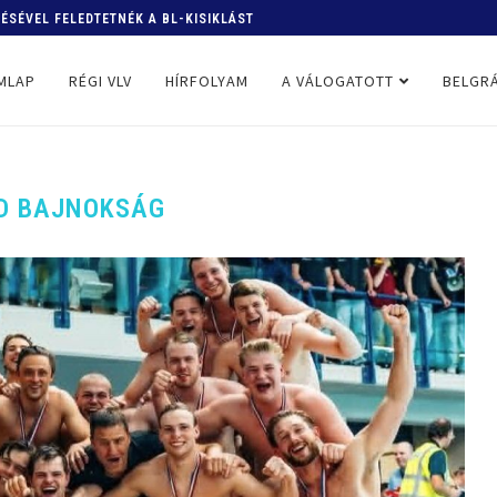
SÉVEL FELEDTETNÉK A BL-KISIKLÁST
SZEZONBAN A...
MLAP
RÉGI VLV
HÍRFOLYAM
A VÁLOGATOTT
BELGRÁ
D BAJNOKSÁG