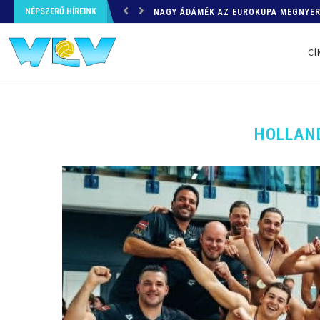
NAGY ÁDÁMÉK AZ EUROKUPA MEGNYERÉ
NÉPSZERŰ HÍREINK
OB1 – A HONVÉDNAK SIKERÜLT – EGY 
CÍ
HOLLAN