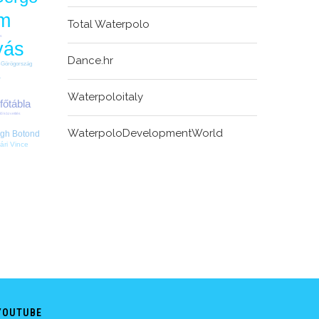
m
Total Waterpolo
os
yás
Dance.hr
-Görögország
1
Waterpoloitaly
főtábla
lő közvetítés
WaterpoloDevelopmentWorld
ogh Botond
ári Vince
YOUTUBE