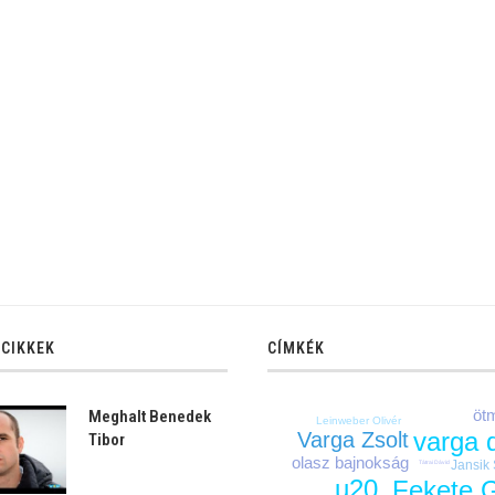
 CIKKEK
CÍMKÉK
öt
Meghalt Benedek
Leinweber Olivér
varga 
Varga Zsolt
Tibor
olasz bajnokság
Jansik 
Tátrai Dávid
u20
Fekete 