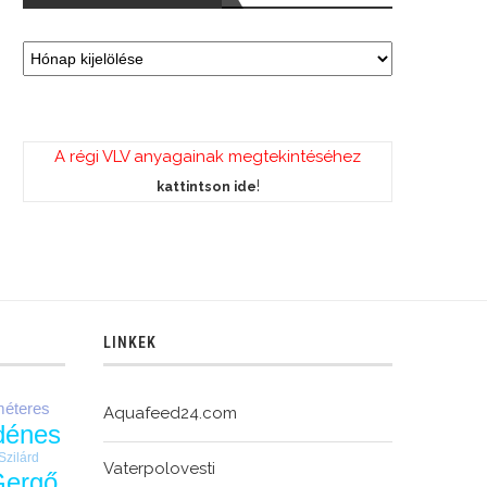
A régi VLV anyagainak megtekintéséhez
!
kattintson ide
LINKEK
méteres
Aquafeed24.com
dénes
Szilárd
Vaterpolovesti
Gergő