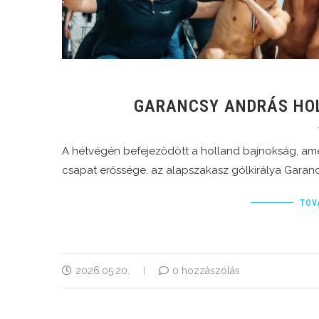
GARANCSY ANDRÁS HOL
A hétvégén befejeződött a holland bajnokság, am
csapat erőssége, az alapszakasz gólkirálya Garanc
TOV
2026.05.20.
0 hozzászólás