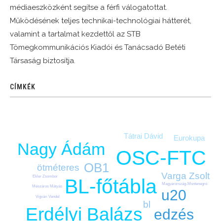
médiaeszközként segítse a férfi válogatottat.
Működésének teljes technikai-technológiai hátterét,
valamint a tartalmat kezdettől az STB
Tömegkommunikációs Kiadói és Tanácsadó Betéti
Társaság biztosítja.
CÍMKÉK
Tátrai Dávid
Eurokupa
Nagy Ádám
OSC-FTC
OB1
ötméteres
Varga Zsolt
Ekler Zsombor
BL-főtábla
Magyarország-Montenegró
Mészáros Mátyás
u20
Vigvári Vendel
bl
Erdélyi Balázs
edzés