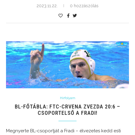
2023.11.22.
0 hozzászólás
Hírfolyam
BL-FŐTÁBLA: FTC-CRVENA ZVEZDA 20:6 –
CSOPORTELSŐ A FRADI!
Megnyerte BL-csoportját a Fradi – élvezetes kedd esti