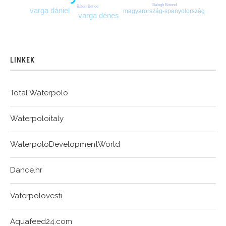
Balogh Botond
Bátori Bence
varga dániel
magyarország-spanyolország
varga dénes
LINKEK
Total Waterpolo
Waterpoloitaly
WaterpoloDevelopmentWorld
Dance.hr
Vaterpolovesti
Aquafeed24.com