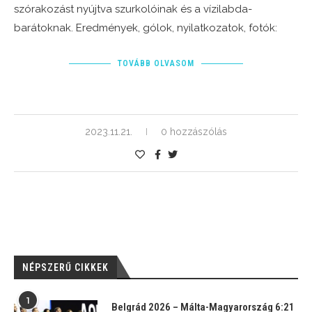
szórakozást nyújtva szurkolóinak és a vízilabda-
barátoknak. Eredmények, gólok, nyilatkozatok, fotók:
TOVÁBB OLVASOM
2023.11.21.
0 hozzászólás
NÉPSZERŰ CIKKEK
1
Belgrád 2026 – Málta-Magyarország 6:21