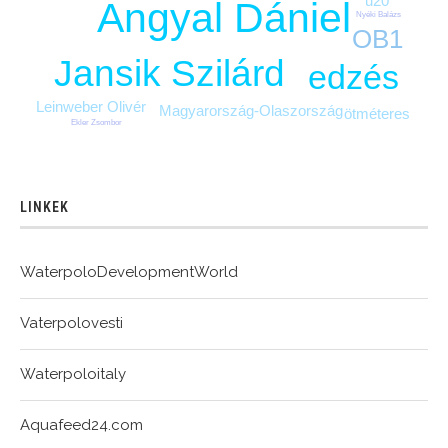
u20
Angyal Dániel
Nyéki Balázs
OB1
Jansik Szilárd
edzés
Leinweber Olivér
Magyarország-Olaszország
ötméteres
Ekler Zsombor
LINKEK
WaterpoloDevelopmentWorld
Vaterpolovesti
Waterpoloitaly
Aquafeed24.com