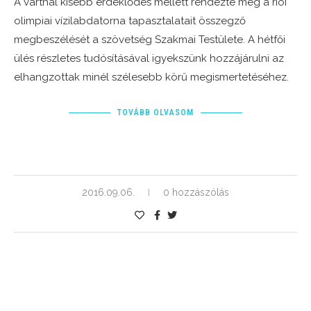
A vártnál kisebb érdeklődés mellett rendezte meg a riói
olimpiai vízilabdatorna tapasztalatait összegző
megbeszélését a szövetség Szakmai Testülete. A hétfői
ülés részletes tudósításával igyekszünk hozzájárulni az
elhangzottak minél szélesebb körű megismertetéséhez.
TOVÁBB OLVASOM
2016.09.06.
0 hozzászólás