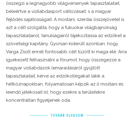
összegzi a legnagyobb világversenyek tapasztalatait,
beleértve a vízilabdasport változásait, s a magyar
fejlődés sajátosságait. A mostani, szerdai összejövetel is
azt a célt szolgálta, hogy a fukuokai világbajnokság
tapasztalatairól, tanulságairól tájékoztassa az edzőket a
szövetségi kapitány. Gyorsan kiderült azonban, hogy
Varga Zsolt ennél fontosabb célt tűzött ki maga elé. Arra
igyekezett felhasználni a fórumot, hogy összegezze a
magyar vízilabdázók lemaradásáról gyűjtött
tapasztalatait, kérve az edzőkollégákat (akik a
hétköznapokban, folyamatosan képzik az ő mostani és
leendő játékosait is), hogy ezekre a területekre
koncentráltan figyeljenek oda.
TOVÁBB OLVASOM