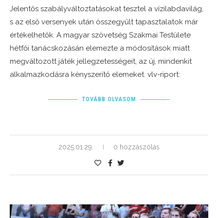
Jelentős szabályváltoztatásokat tesztel a vízilabdavilág,
s az első versenyek után összegyűlt tapasztalatok már
értékelhetők. A magyar szövetség Szakmai Testülete
hétfői tanácskozásán elemezte a módosítások miatt
megváltozott játék jellegzetességeit, az új, mindenkit
alkalmazkodásra kényszerítő elemeket. vlv-riport:
TOVÁBB OLVASOM
2025.01.29.
0 hozzászólás