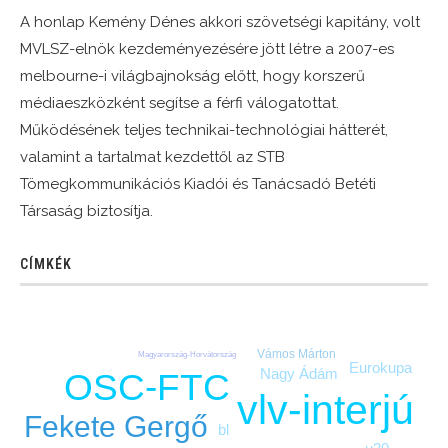
A honlap Kemény Dénes akkori szövetségi kapitány, volt
MVLSZ-elnök kezdeményezésére jött létre a 2007-es
melbourne-i világbajnokság előtt, hogy korszerű
médiaeszközként segítse a férfi válogatottat.
Működésének teljes technikai-technológiai hátterét,
valamint a tartalmat kezdettől az STB
Tömegkommunikációs Kiadói és Tanácsadó Betéti
Társaság biztosítja.
CÍMKÉK
Vámos Márton
Magyarország-Horvátország
Eurokupa
Nagy Ádám
OSC-FTC
vlv-interjú
Fekete Gergő
bl