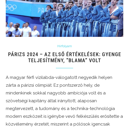
Hírfolyam
PÁRIZS 2024 – AZ ELSŐ ÉRTÉKELÉSEK: GYENGE
TELJESÍTMÉNY, “BLAMA” VOLT
A magyar férfi vízilabda-válogatott negyedik helyen
zárta a párizsi olimpiát. Ez pontszerző hely, de
mindenkinek sokkal nagyobb ambíciója volt és a
szövetségi kapitány által irányított, alaposan
megtervezett, a tudomány és a technika-technológia
modern eszközeit is igénybe vevő felkészülés erősítette a
közvélemény érzetét, miszerint a pólósok igencsak