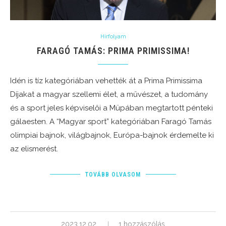
Hírfolyam
FARAGÓ TAMÁS: PRIMA PRIMISSIMA!
Idén is tíz kategóriában vehették át a Prima Primissima
Díjakat a magyar szellemi élet, a művészet, a tudomány
és a sport jeles képviselői a Müpában megtartott pénteki
gálaesten. A “Magyar sport” kategóriában Faragó Tamás
olimpiai bajnok, világbajnok, Európa-bajnok érdemelte ki
az elismerést.
TOVÁBB OLVASOM
2023.12.02.
1 hozzászólás