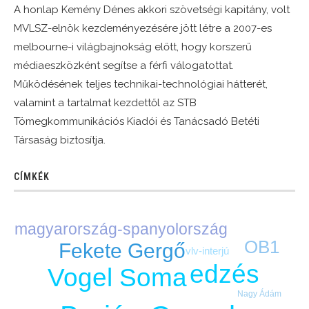
A honlap Kemény Dénes akkori szövetségi kapitány, volt
MVLSZ-elnök kezdeményezésére jött létre a 2007-es
melbourne-i világbajnokság előtt, hogy korszerű
médiaeszközként segítse a férfi válogatottat.
Működésének teljes technikai-technológiai hátterét,
valamint a tartalmat kezdettől az STB
Tömegkommunikációs Kiadói és Tanácsadó Betéti
Társaság biztosítja.
CÍMKÉK
magyarország-spanyolország
OB1
Fekete Gergő
vlv-interjú
edzés
Vogel Soma
Nagy Ádám