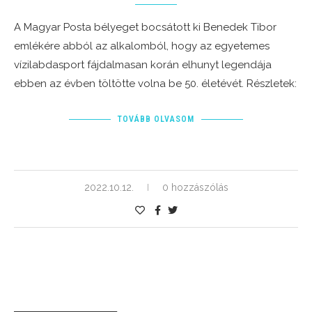
A Magyar Posta bélyeget bocsátott ki Benedek Tibor
emlékére abból az alkalomból, hogy az egyetemes
vízilabdasport fájdalmasan korán elhunyt legendája
ebben az évben töltötte volna be 50. életévét. Részletek:
TOVÁBB OLVASOM
2022.10.12.
0 hozzászólás