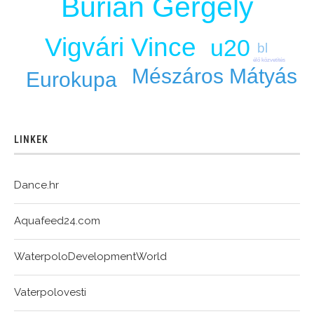
Burián Gergely
Vigvári Vince
u20
bl
élő közvetítés
Mészáros Mátyás
Eurokupa
LINKEK
Dance.hr
Aquafeed24.com
WaterpoloDevelopmentWorld
Vaterpolovesti