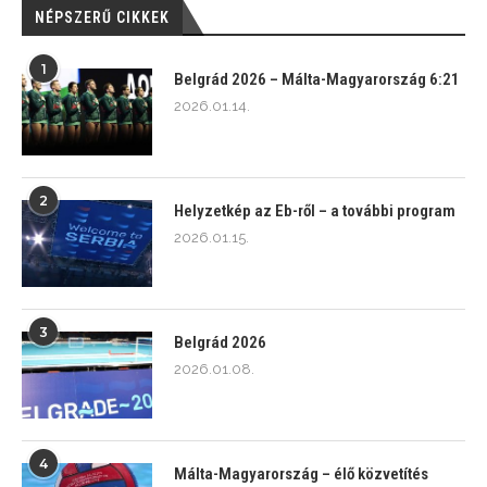
NÉPSZERŰ CIKKEK
1
Belgrád 2026 – Málta-Magyarország 6:21
2026.01.14.
2
Helyzetkép az Eb-ről – a további program
2026.01.15.
3
Belgrád 2026
2026.01.08.
4
Málta-Magyarország – élő közvetítés