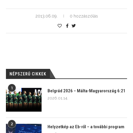
2013.06.09.
0 hozzászólás
NÉPSZERŰ CIKKEK
1
Belgrád 2026 – Málta-Magyarország 6:21
2026.01.14.
2
Helyzetkép az Eb-ről – a további program