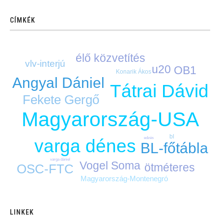
CÍMKÉK
élő közvetítés
vlv-interjú
u20
OB1
Konarik Ákos
Angyal Dániel
Tátrai Dávid
Fekete Gergő
Magyarország-USA
bl
edzés
varga dénes
BL-főtábla
varga dániel
Vogel Soma
ötméteres
OSC-FTC
Magyarország-Montenegró
LINKEK