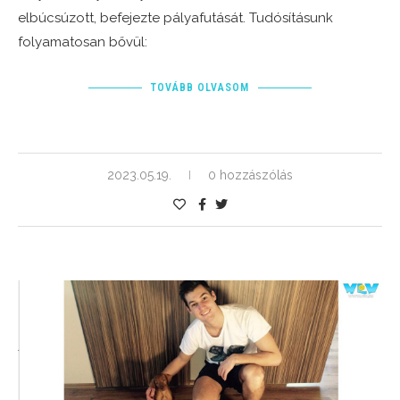
elbúcsúzott, befejezte pályafutását. Tudósításunk
folyamatosan bővül:
TOVÁBB OLVASOM
2023.05.19.
0 hozzászólás