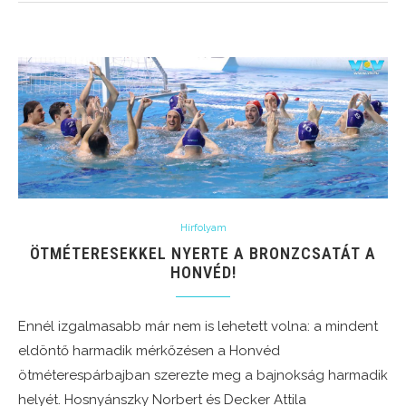
Hírfolyam
ÖTMÉTERESEKKEL NYERTE A BRONZCSATÁT A
HONVÉD!
Ennél izgalmasabb már nem is lehetett volna: a mindent
eldöntő harmadik mérkőzésen a Honvéd
ötméterespárbajban szerezte meg a bajnokság harmadik
helyét. Hosnyánszky Norbert és Decker Attila