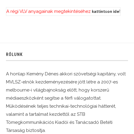
A régi VLV anyagainak megtekintéséhez
!
kattintson ide
RÓLUNK
A honlap Kemény Dénes akkori szövetségi kapitány, volt
MVLSZ-elnök kezdeményezésére jött létre a 2007-es
melbourne-i világbajnokság előtt, hogy korszerű
médiaeszközként segítse a férfi válogatottat.
Működésének teljes technikai-technológiai hátterét,
valamint a tartalmat kezdettől az STB
Tömegkommunikációs Kiadói és Tanácsadó Betéti
Társaság biztosítja.