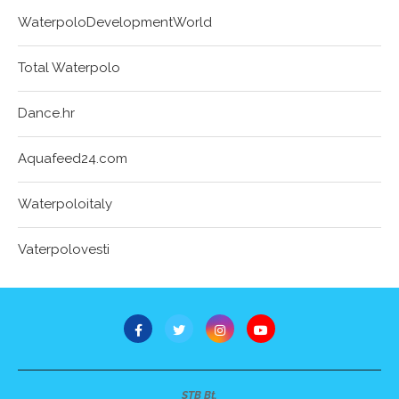
WaterpoloDevelopmentWorld
Total Waterpolo
Dance.hr
Aquafeed24.com
Waterpoloitaly
Vaterpolovesti
STB Bt.