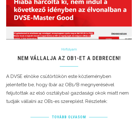
Hírfolyam
NEM VÁLLALJA AZ OB1-ET A DEBRECEN!
A DVSE elnöke csütörtökön este közleményben
jelentette be, hogy (bár az OB1/B megnyerésével
feljutottak az első osztályba) gazdasági okok miatt nem
tudják vállalni az OB1-es szereplést. Részletek:
TOVÁBB OLVASOM