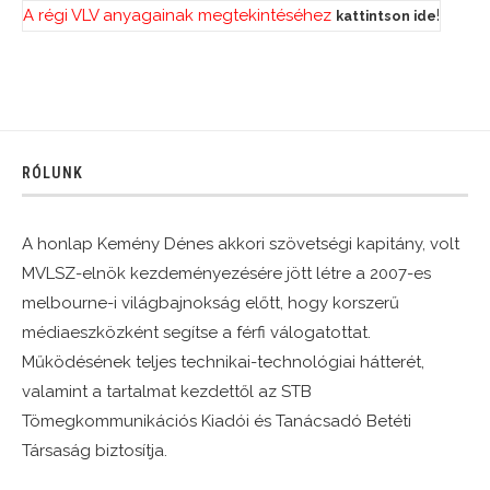
A régi VLV anyagainak megtekintéséhez
!
kattintson ide
RÓLUNK
A honlap Kemény Dénes akkori szövetségi kapitány, volt
MVLSZ-elnök kezdeményezésére jött létre a 2007-es
melbourne-i világbajnokság előtt, hogy korszerű
médiaeszközként segítse a férfi válogatottat.
Működésének teljes technikai-technológiai hátterét,
valamint a tartalmat kezdettől az STB
Tömegkommunikációs Kiadói és Tanácsadó Betéti
Társaság biztosítja.