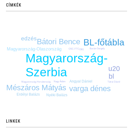
CÍMKÉK
edzés
Bátori Bence
BL-főtábla
Magyarország-Olaszország
Burián Gergely
OSC-FTC
OB1
Magyarország-
u20
Szerbia
bl
Angyal Dániel
Nagy Ádám
Magyarország-Horvátország
Tátrai Dávid
Mészáros Mátyás
varga dénes
Erdélyi Balázs
Nyéki Balázs
LINKEK