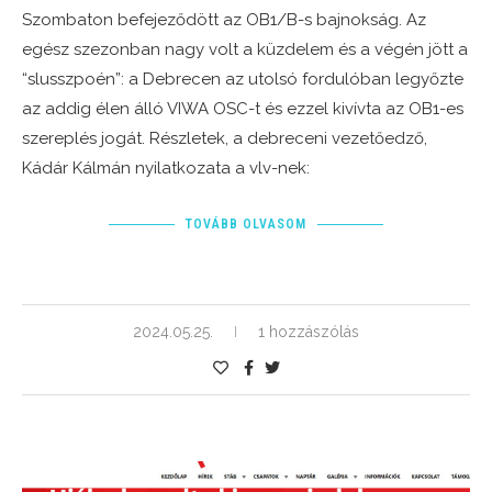
Szombaton befejeződött az OB1/B-s bajnokság. Az
egész szezonban nagy volt a küzdelem és a végén jött a
“slusszpoén”: a Debrecen az utolsó fordulóban legyőzte
az addig élen álló VIWA OSC-t és ezzel kivívta az OB1-es
szereplés jogát. Részletek, a debreceni vezetőedző,
Kádár Kálmán nyilatkozata a vlv-nek:
TOVÁBB OLVASOM
2024.05.25.
1 hozzászólás