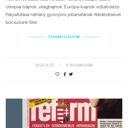
olimpiai bajnok, világbajnok, Európa-bajnok vízilabdázó.
Pályafutása néhány gyönyörű pillanatának felidézésével
búcsúzunk tőle.
TOVÁBB OLVASOM
2022.11.27.
0 hozzászólás