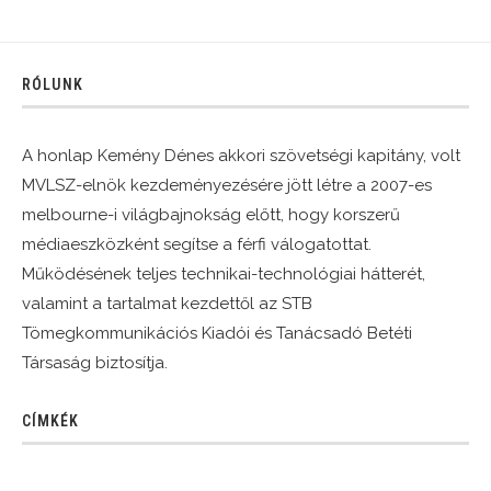
RÓLUNK
A honlap Kemény Dénes akkori szövetségi kapitány, volt
MVLSZ-elnök kezdeményezésére jött létre a 2007-es
melbourne-i világbajnokság előtt, hogy korszerű
médiaeszközként segítse a férfi válogatottat.
Működésének teljes technikai-technológiai hátterét,
valamint a tartalmat kezdettől az STB
Tömegkommunikációs Kiadói és Tanácsadó Betéti
Társaság biztosítja.
CÍMKÉK