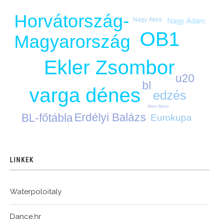
Horvátország-
Nagy Ákos
Nagy Ádám
OB1
Magyarország
Ekler Zsombor
u20
bl
varga dénes
edzés
Bátori Bence
Erdélyi Balázs
BL-főtábla
Eurokupa
LINKEK
Waterpoloitaly
Dance.hr