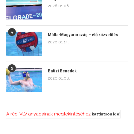
2026.01.08.
4
Málta-Magyarország – élő közvetítés
2026.01.14.
5
Batizi Benedek
2026.01.08.
A régi VLV anyagainak megtekintéséhez
!
kattintson ide