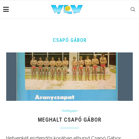
CSAPÓ GÁBOR
Hírfolyam
MEGHALT CSAPÓ GÁBOR
Hetvenkét esztendős korában elhunyt Csapó Gábor