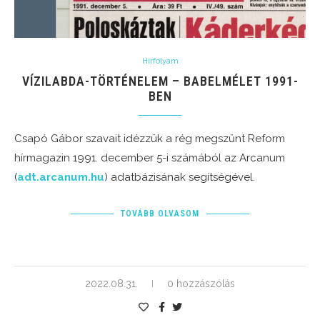
Hírfolyam
VÍZILABDA-TÖRTÉNELEM – BABELMÉLET 1991-
BEN
Csapó Gábor szavait idézzük a rég megszűnt Reform
hírmagazin 1991. december 5-i számából az Arcanum
(
adt.arcanum.hu
) adatbázisának segítségével.
TOVÁBB OLVASOM
2022.08.31.
0 hozzászólás