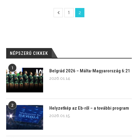
1
2
NÉPSZERŰ CIKKEK
1
Belgrád 2026 – Málta-Magyarország 6:21
2026.01.14.
2
Helyzetkép az Eb-ről – a további program
2026.01.15.