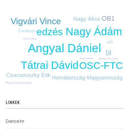
OB1
Nagy Ákos
Vigvári Vince
Nagy Ádám
edzés
Eurokupa
Konarik Ákos
u20
Angyal Dániel
bl
élő közvetítés
Manhercz Krisztián
Tátrai Dávid
OSC-FTC
Csacsovszky Erik
Horvátország-Magyarország
Magyarország-Montenegró
LINKEK
Dance.hr