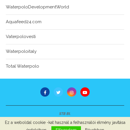
WaterpoloDevelopmentWorld
Aquafeed24.com
Vaterpolovesti
Waterpoloitaly
Total Waterpolo
STB Bt.
Minden jog fenntartva © 2007-2022
Ez a weboldal cookie -kat használ a felhasználói élmény javítása
Szerzői jogok, adatvédelem
-
Impresszum