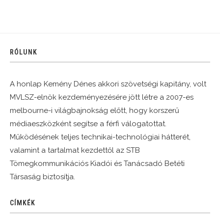
RÓLUNK
A honlap Kemény Dénes akkori szövetségi kapitány, volt
MVLSZ-elnök kezdeményezésére jött létre a 2007-es
melbourne-i világbajnokság előtt, hogy korszerű
médiaeszközként segítse a férfi válogatottat.
Működésének teljes technikai-technológiai hátterét,
valamint a tartalmat kezdettől az STB
Tömegkommunikációs Kiadói és Tanácsadó Betéti
Társaság biztosítja.
CÍMKÉK