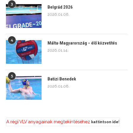
3
Belgrád 2026
2026.01.08.
4
Málta-Magyarország – élő közvetítés
2026.01.14.
5
Batizi Benedek
2026.01.08.
A régi VLV anyagainak megtekintéséhez
!
kattintson ide