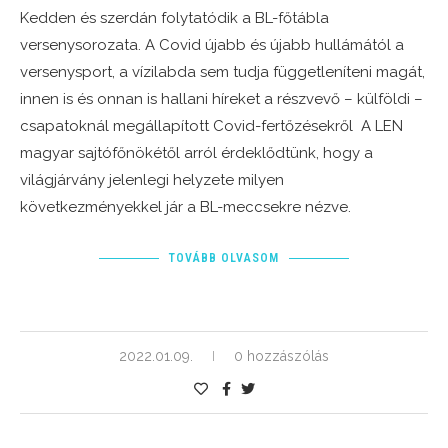
Kedden és szerdán folytatódik a BL-főtábla
versenysorozata. A Covid újabb és újabb hullámától a
versenysport, a vízilabda sem tudja függetleníteni magát,
innen is és onnan is hallani híreket a részvevő – külföldi –
csapatoknál megállapított Covid-fertőzésekről A LEN
magyar sajtófőnökétől arról érdeklődtünk, hogy a
világjárvány jelenlegi helyzete milyen
következményekkel jár a BL-meccsekre nézve.
TOVÁBB OLVASOM
2022.01.09.
0 hozzászólás