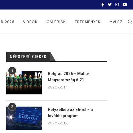
BELGRÁD 2026
D 2026
VIDEÓK
GALÉRIÁK
EREDMÉNYEK
MVLSZ
NÉPSZERŰ CIKKEK
1
Belgrád 2026 – Málta-
Magyarország 6:21
2026.01.14.
2
Helyzetkép az Eb-ről – a
további program
2026.01.15.