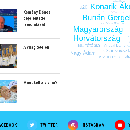
Bátori Bence
Konarik Ák
u20
Kemény Dénes
Horvátország-Magyarország
Burián Gerge
bejelentette
lemondását
Vámos Márton
bl
OB1
Magyarország-
Horvátország
E
BL-főtábla
Angyal Dániel
V
A világ tetején
Csacsovszk
Nagy Ádám
vlv-interjú
Tátr
Miért kell a vlv.hu?
ACEBOOK
TWITTER
INSTAGRAM