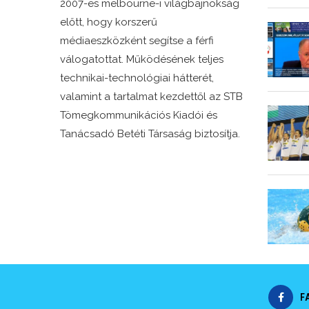
2007-es melbourne-i világbajnokság
előtt, hogy korszerű
médiaeszközként segítse a férfi
válogatottat. Működésének teljes
technikai-technológiai hátterét,
valamint a tartalmat kezdettől az STB
Tömegkommunikációs Kiadói és
Tanácsadó Betéti Társaság biztosítja.
F