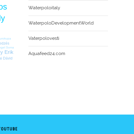
os
Waterpoloitaly
ly
WaterpoloDevelopmentWorld
Vaterpolovesti
urokupa
edzés
ogel Soma
y Erik
Aquafeed24.com
ai Dávid
YOUTUBE