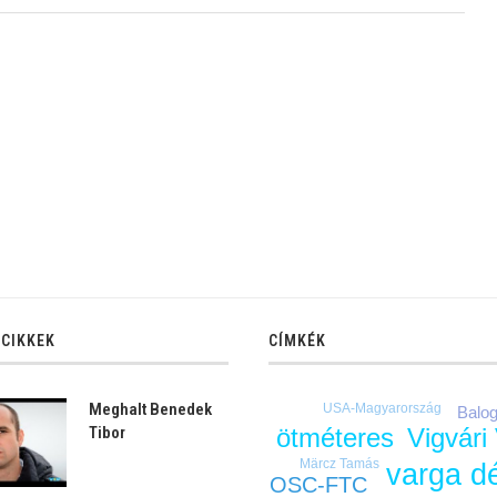
 CIKKEK
CÍMKÉK
Meghalt Benedek
USA-Magyarország
Balo
Vigvári
Tibor
ötméteres
Märcz Tamás
varga d
OSC-FTC