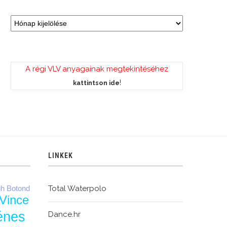
A régi VLV anyagainak megtekintéséhez
!
kattintson ide
LINKEK
gh Botond
Total Waterpolo
 Vince
énes
Dance.hr