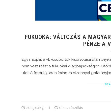
FUKUOKA: VÁLTOZÁS A MAGYAR
PÉNZE A 
Egy nappal a vb-csoportok kisorsolása után bejelen
nem vesz részt a fukuokai világbajnokságon. Utób
utolsó fordulójában (minden bizonnyal gólarányjav
TOV
2023.04.19.
0 hozzászólás