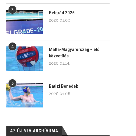
3
Belgrád 2026
2026.01.08.
4
Málta-Magyarország – élő
közvetítés
2026.01.14.
5
Batizi Benedek
2026.01.08.
AZ ÚJ VLV ARCHÍVUMA