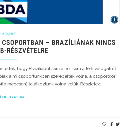
Hírfolyam
 CSOPORTBAN – BRAZÍLIÁNAK NINCS
VB-RÉSZVÉTELRE
tették, hogy Brazíliából sem a női, sem a férfi válogatott
biak a mi csoportunkban szerepeltek volna, a csoportkör
ító meccsen) találkoztunk volna velük. Részletek:
ÁBB OLVASOM