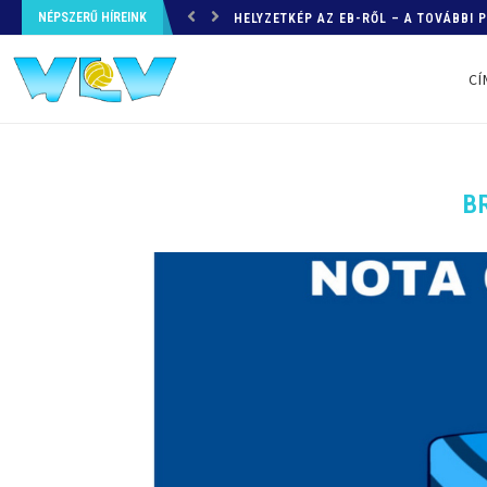
NÉPSZERŰ HÍREINK
HELYZETKÉP AZ EB-RŐL – A TOVÁBBI
CÍ
B