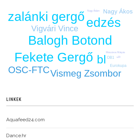
Nagy Ákos
zalánki gergő
Nagy Ádám
edzés
Vigvári Vince
Balogh Botond
Fekete Gergő
Mészáros Mátyás
bl
OB1
u20
Eurokupa
OSC-FTC
Vismeg Zsombor
LINKEK
Aquafeed24.com
Dance.hr