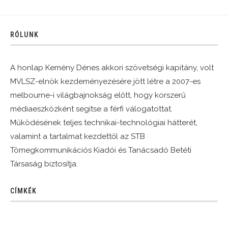
RÓLUNK
A honlap Kemény Dénes akkori szövetségi kapitány, volt
MVLSZ-elnök kezdeményezésére jött létre a 2007-es
melbourne-i világbajnokság előtt, hogy korszerű
médiaeszközként segítse a férfi válogatottat.
Működésének teljes technikai-technológiai hátterét,
valamint a tartalmat kezdettől az STB
Tömegkommunikációs Kiadói és Tanácsadó Betéti
Társaság biztosítja.
CÍMKÉK