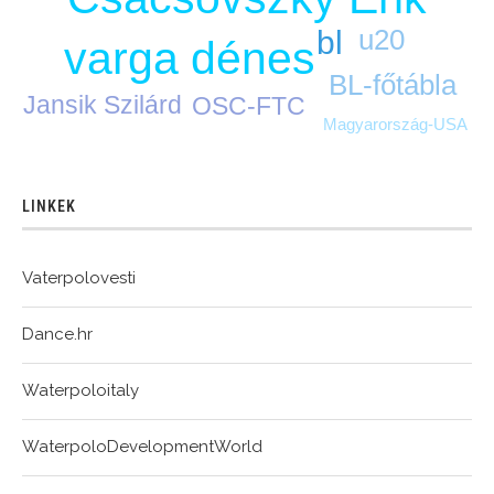
u20
bl
varga dénes
BL-főtábla
Jansik Szilárd
OSC-FTC
Magyarország-USA
LINKEK
Vaterpolovesti
Dance.hr
Waterpoloitaly
WaterpoloDevelopmentWorld