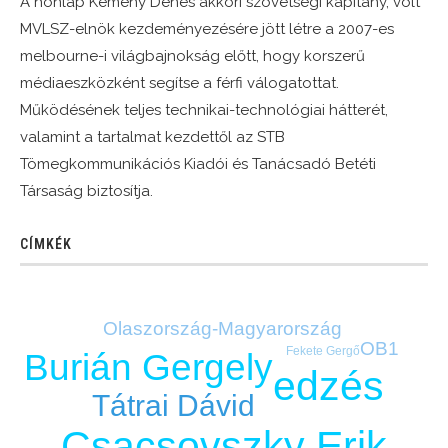
A honlap Kemény Dénes akkori szövetségi kapitány, volt
MVLSZ-elnök kezdeményezésére jött létre a 2007-es
melbourne-i világbajnokság előtt, hogy korszerű
médiaeszközként segítse a férfi válogatottat.
Működésének teljes technikai-technológiai hátterét,
valamint a tartalmat kezdettől az STB
Tömegkommunikációs Kiadói és Tanácsadó Betéti
Társaság biztosítja.
CÍMKÉK
Olaszország-Magyarország
OB1
Fekete Gergő
Burián Gergely
edzés
Tátrai Dávid
Csacsovszky Erik