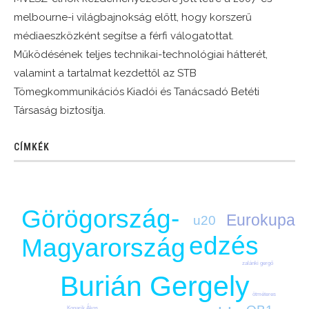
melbourne-i világbajnokság előtt, hogy korszerű
médiaeszközként segítse a férfi válogatottat.
Működésének teljes technikai-technológiai hátterét,
valamint a tartalmat kezdettől az STB
Tömegkommunikációs Kiadói és Tanácsadó Betéti
Társaság biztosítja.
CÍMKÉK
Görögország-
Eurokupa
u20
edzés
Magyarország
zalánki gergő
Burián Gergely
ötméteres
Konarik Ákos