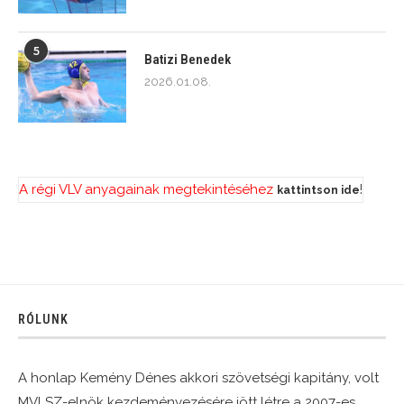
5
Batizi Benedek
2026.01.08.
A régi VLV anyagainak megtekintéséhez
!
kattintson ide
RÓLUNK
A honlap Kemény Dénes akkori szövetségi kapitány, volt
MVLSZ-elnök kezdeményezésére jött létre a 2007-es