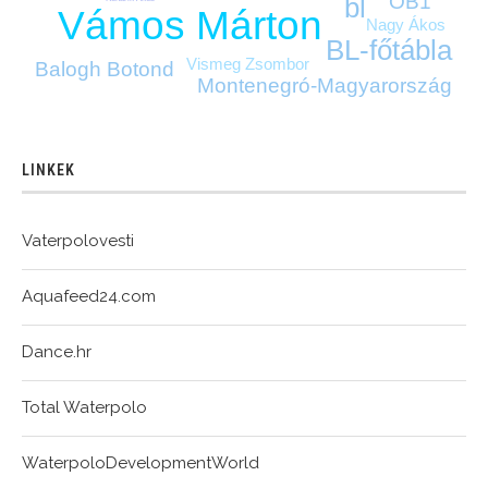
OB1
bl
Vámos Márton
Nagy Ákos
BL-főtábla
Vismeg Zsombor
Balogh Botond
Montenegró-Magyarország
LINKEK
Vaterpolovesti
Aquafeed24.com
Dance.hr
Total Waterpolo
WaterpoloDevelopmentWorld