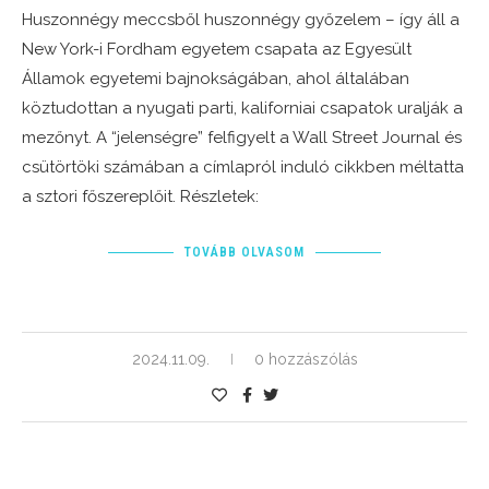
Huszonnégy meccsből huszonnégy győzelem – így áll a
New York-i Fordham egyetem csapata az Egyesült
Államok egyetemi bajnokságában, ahol általában
köztudottan a nyugati parti, kaliforniai csapatok uralják a
mezőnyt. A “jelenségre” felfigyelt a Wall Street Journal és
csütörtöki számában a címlapról induló cikkben méltatta
a sztori főszereplőit. Részletek:
TOVÁBB OLVASOM
2024.11.09.
0 hozzászólás