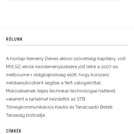
RÓLUNK
A honlap Kemény Dénes akkori szövetségi kapitány, volt
MVLSZ-elnök kezdeményezésére jött létre a 2007-es
melbourne-i világbajnokság előtt, hogy korszerű
médiaeszközként segítse a férfi válogatottat.
Működésének teljes technikai-technológiai hátterét,
valamint a tartalmat kezdettől az STB
Tömegkommunikációs Kiadói és Tanácsadó Betéti
Társaság biztosítja.
CÍMKÉK