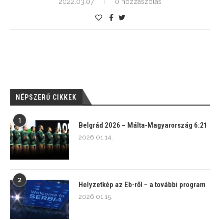
2022.03.07.
0 hozzászólás
NÉPSZERŰ CIKKEK
1
Belgrád 2026 – Málta-Magyarország 6:21
2026.01.14.
2
Helyzetkép az Eb-ről – a további program
2026.01.15.