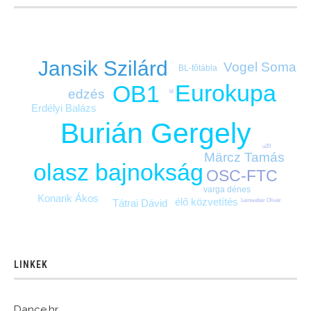
Jansik Szilárd
Vogel Soma
BL-főtábla
Eurokupa
OB1
edzés
bl
Erdélyi Balázs
Burián Gergely
u20
Märcz Tamás
olasz bajnokság
OSC-FTC
varga dénes
Konarik Ákos
élő közvetítés
Tátrai Dávid
Leinweber Olivér
LINKEK
Dance.hr