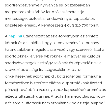
sportrendezvénnyé nyilvánítja és jogszabályban
meghatározott körhöz tartozók számára szja-
mentességet biztosít a rendezvénnyel kapcsolatos
kifizetések erejéig. A keretösszeg 4 089 310 700 forint.
A
napi.hu
utánanézett az szja-törvényben az érintetti
körnek és azt találta, hogy a kedvezmény “a kormány
határozatában megjelölt szervező vagy szervezői által a
sportolóknak, a versenybíróknak, a magyar és külföldi
sportszövetségek tisztségviselőinek és képviselőinek, a
szervezőbizottsági tisztségviselőknek és az
önkénteseknek adott napidíj, költségtérítés, formaruha,
természetben biztosított ellátás, a sportolóknak fizetett
pénzdíj, továbbá a versenyekhez kapcsolódó promóciós
jellegű juttatások után jár. A technikai megoldás az, hogy
a felsorolt juttatások nem számítanak be az szja-alapba.”