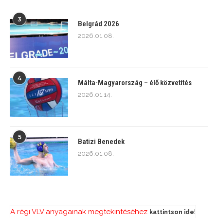
3
Belgrád 2026
2026.01.08.
4
Málta-Magyarország – élő közvetítés
2026.01.14.
5
Batizi Benedek
2026.01.08.
A régi VLV anyagainak megtekintéséhez
!
kattintson ide