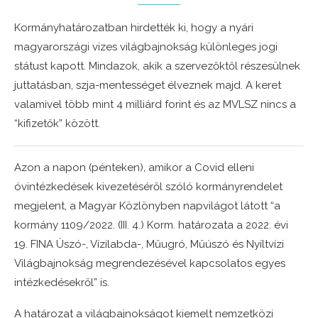
Kormányhatározatban hirdették ki, hogy a nyári
magyarországi vizes világbajnokság különleges jogi
státust kapott. Mindazok, akik a szervezőktől részesülnek
juttatásban, szja-mentességet élveznek majd. A keret
valamivel több mint 4 milliárd forint és az MVLSZ nincs a
“kifizetők” között.
Azon a napon (pénteken), amikor a Covid elleni
óvintézkedések kivezetéséről szóló kormányrendelet
megjelent, a Magyar Közlönyben napvilágot látott “a
kormány 1109/2022. (III. 4.) Korm. határozata a 2022. évi
19. FINA Úszó-, Vízilabda-, Műugró, Műúszó és Nyíltvízi
Világbajnokság megrendezésével kapcsolatos egyes
intézkedésekről” is.
A határozat a világbajnokságot kiemelt nemzetközi