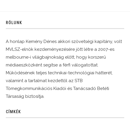
RÓLUNK
A honlap Kemény Dénes akkori szövetségi kapitány, volt
MVLSZ-elnök kezdeményezésére jött létre a 2007-es
melbourne-i világbajnokság előtt, hogy korszerű
médiaeszközként segítse a férfi válogatottat.
Működésének teljes technikai-technológiai hátterét,
valamint a tartalmat kezdettől az STB
Tömegkommunikációs Kiadói és Tanácsadó Betéti
Társaság biztosítja.
CÍMKÉK