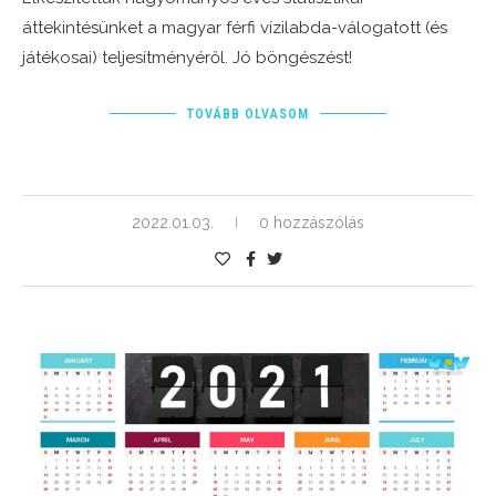
áttekintésünket a magyar férfi vízilabda-válogatott (és
játékosai) teljesítményéről. Jó böngészést!
TOVÁBB OLVASOM
2022.01.03.
0 hozzászólás