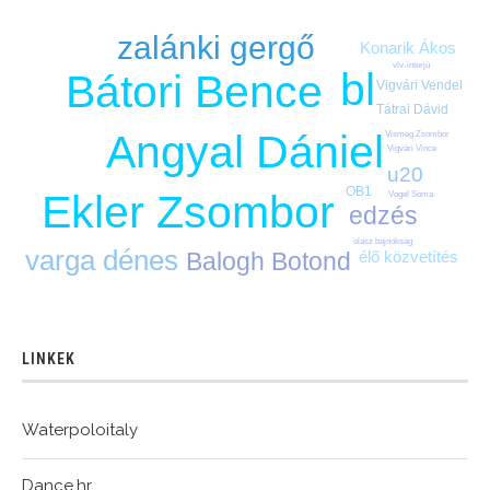
zalánki gergő
Konarik Ákos
vlv-interjú
bl
Bátori Bence
Vigvári Vendel
Tátrai Dávid
Angyal Dániel
Vismeg Zsombor
Vigvári Vince
u20
OB1
Ekler Zsombor
Vogel Soma
edzés
olasz bajnokság
varga dénes
Balogh Botond
élő közvetítés
LINKEK
Waterpoloitaly
Dance.hr