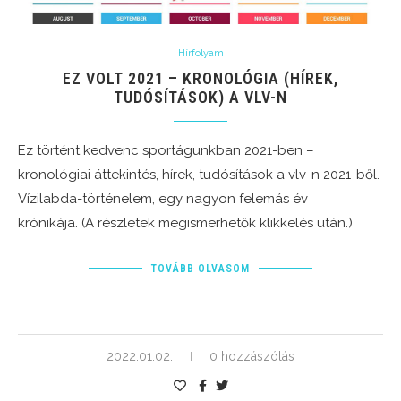
Hírfolyam
EZ VOLT 2021 – KRONOLÓGIA (HÍREK,
TUDÓSÍTÁSOK) A VLV-N
Ez történt kedvenc sportágunkban 2021-ben –
kronológiai áttekintés, hírek, tudósítások a vlv-n 2021-ből.
Vízilabda-történelem, egy nagyon felemás év
krónikája. (A részletek megismerhetők klikkelés után.)
TOVÁBB OLVASOM
2022.01.02.
0 hozzászólás