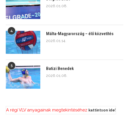
2026.01.08.
4
Málta-Magyarország – élő közvetítés
2026.01.14.
5
Batizi Benedek
2026.01.08.
A régi VLV anyagainak megtekintéséhez
!
kattintson ide