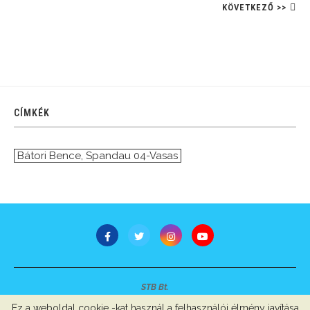
KÖVETKEZŐ >>
CÍMKÉK
Bátori Bence
,
Spandau 04-Vasas
STB Bt.
Minden jog fenntartva © 2007-2022
Ez a weboldal cookie -kat használ a felhasználói élmény javítása