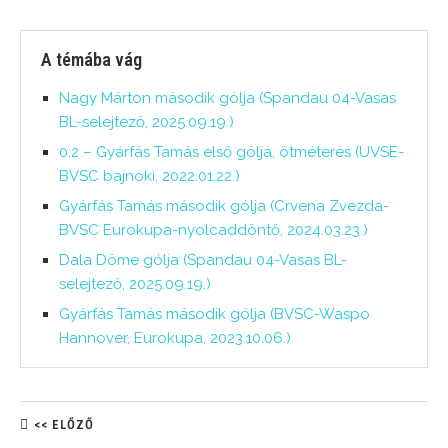
A témába vág
Nagy Márton második gólja (Spandau 04-Vasas
BL-selejtező, 2025.09.19.)
0:2 – Gyárfás Tamás első gólja, ötméteres (UVSE-
BVSC bajnoki, 2022.01.22.)
Gyárfás Tamás második gólja (Crvena Zvezda-
BVSC Eurokupa-nyolcaddöntő, 2024.03.23.)
Dala Döme gólja (Spandau 04-Vasas BL-
selejtező, 2025.09.19.)
Gyárfás Tamás második gólja (BVSC-Waspo
Hannover, Eurokupa, 2023.10.06.)
<< ELŐZŐ