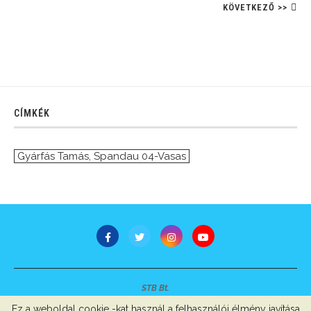
KÖVETKEZŐ >>
CÍMKÉK
Gyárfás Tamás
,
Spandau 04-Vasas
STB Bt.
Minden jog fenntartva © 2007-2022
Ez a weboldal cookie -kat használ a felhasználói élmény javítása