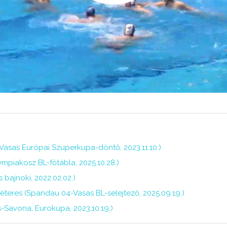
o-Vasas Európai Szuperkupa-döntő, 2023.11.10.)
mpiakosz BL-főtábla, 2025.10.28.)
s bajnoki, 2022.02.02.)
éteres (Spandau 04-Vasas BL-selejtező, 2025.09.19.)
s-Savona, Eurokupa, 2023.10.19.)