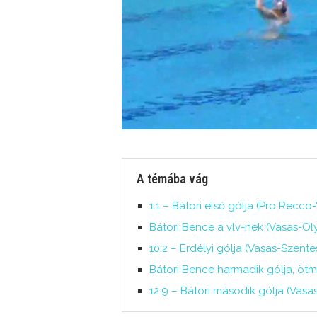
A témába vág
1:1 – Bátori első gólja (Pro Recc
Bátori Bence a vlv-nek (Vasas-Oly
10:2 – Erdélyi gólja (Vasas-Szente
Bátori Bence harmadik gólja, ötm
12:9 – Bátori második gólja (Vasa