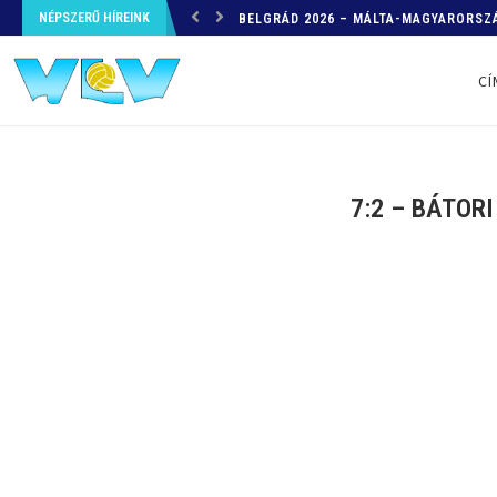
NÉPSZERŰ HÍREINK
HELYZETKÉP AZ EB-RŐL – A TOVÁBBI
CÍ
7:2 – BÁTOR