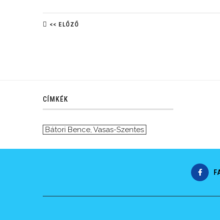
<< ELŐZŐ
CÍMKÉK
Bátori Bence
,
Vasas-Szentes
F