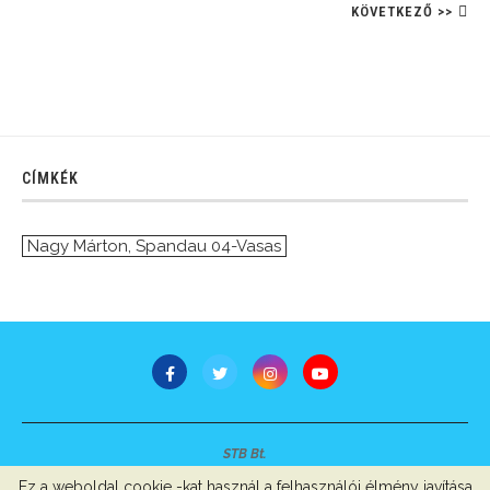
KÖVETKEZŐ >>
CÍMKÉK
Nagy Márton
,
Spandau 04-Vasas
STB Bt.
Minden jog fenntartva © 2007-2022
Ez a weboldal cookie -kat használ a felhasználói élmény javítása