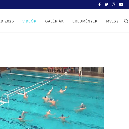
SYDNEY, FELKÉSZÜLÉSI TORNA – MA
D 2026
VIDEÓK
GALÉRIÁK
EREDMÉNYEK
MVLSZ