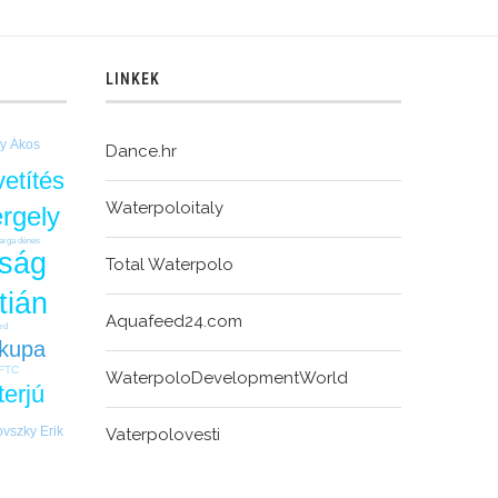
LINKEK
y Ákos
Dance.hr
vetítés
Waterpoloitaly
rgely
arga dénes
kság
Total Waterpolo
tián
Aquafeed24.com
árd
kupa
FTC
WaterpoloDevelopmentWorld
terjú
vszky Erik
Vaterpolovesti