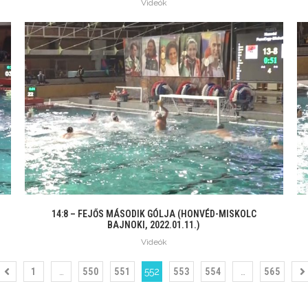
Videók
14:8 – FEJŐS MÁSODIK GÓLJA (HONVÉD-MISKOLC
BAJNOKI, 2022.01.11.)
Videók
1
…
550
551
552
553
554
…
565