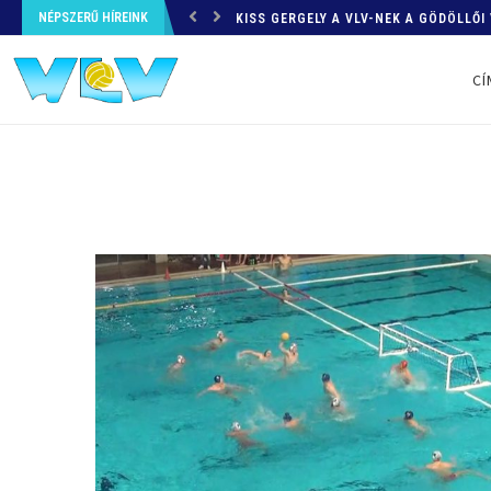
NÉPSZERŰ HÍREINK
SYDNEY, FELKÉSZÜLÉSI TORNA – MA
CÍ