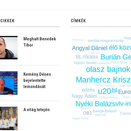
 CIKKEK
CÍMKÉK
Nag
Meghalt Benedek
szerbia-magyarország
Madaras Norbert
Tibor
élő köz
Angyal Dániel
Leinweber Olivér
Burián Ge
BL-főtábla
Vigvári Vendel
Tátrai Dávid
ötméteres
v
olasz bajno
Kemény Dénes
Manhercz Krisz
bejelentette
lemondását
Jansik Szil
Konarik Ákos
Fekete Gergő
bl
u20
edzés
Euro
Nagy Ádám
OSC-
Erdélyi Balázs
Nyéki Balázs
vlv-in
A világ tetején
varga dániel
Balogh Botond
OB1
Csacso
Varga Zsolt
Vogel Soma