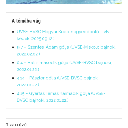
A témába vág
UVSE-BVSC Magyar Kupa-negyeddöntő – vlv-
képek (2025.09.12.)
9:7 – Szentesi Ádám gólja (UVSE-Miskolc bajnoki,
2022.02.02.)
0:4 – Batizi második gólja (UVSE-BVSC bajnoki,
2022.01.22.)
4:14 – Pásztor gólja (UVSE-BVSC bajnoki,
2022.01.22.)
4:15 – Gyárfás Tamás harmadik gólja (UVSE-
BVSC bajnoki, 2022.01.22.)
<< ELŐZŐ