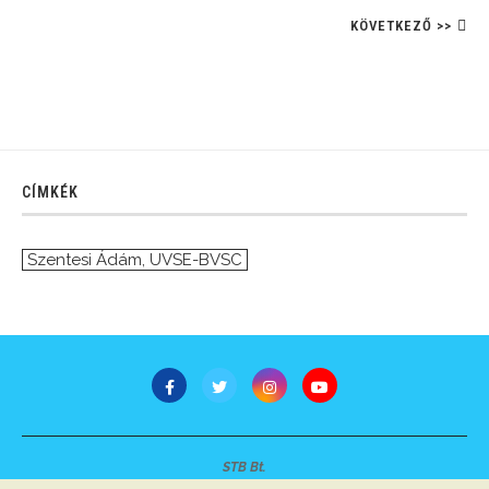
KÖVETKEZŐ >>
CÍMKÉK
Szentesi Ádám
,
UVSE-BVSC
STB Bt.
Minden jog fenntartva © 2007-2022