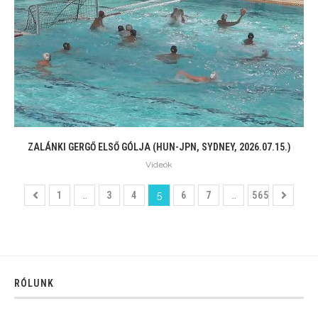
ZALÁNKI GERGŐ ELSŐ GÓLJA (HUN-JPN, SYDNEY, 2026.07.15.)
Videók
1
…
3
4
5
6
7
…
565
RÓLUNK