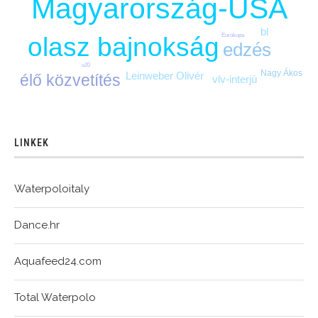
Magyarország-USA
bl
Eurokupa
olasz bajnokság
edzés
u20
Nagy Ákos
Leinweber Olivér
élő közvetítés
vlv-interjú
LINKEK
Waterpoloitaly
Dance.hr
Aquafeed24.com
Total Waterpolo