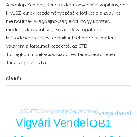
A honlap Kemény Dénes akkori szövetségi kapitány, volt
MVLSZ-elnök kezdeményezésére jött létre a 2007-es
melbourne-i világbajnokság előtt, hogy korszerű
médiaeszközként segítse a férfi válogatottat.
Működésének teljes technikai-technológiai hátterét,
valamint a tartalmat kezdettől az STB
Tömegkommunikációs Kiadói és Tanácsadó Betéti
Társaság biztosítja.
CÍMKÉK
Görögország-Magyarország
OSC-FTC
varga dániel
Vigvári Vendel
OB1