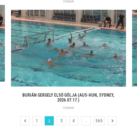
Videók
BURIÁN GERGELY ELSŐ GÓLJA (AUS-HUN, SYDNEY,
2026.07.17.)
Videók
1
2
3
4
…
565