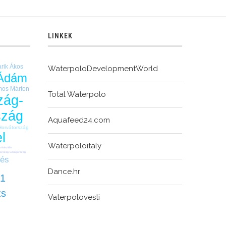
LINKEK
rik Ákos
WaterpoloDevelopmentWorld
Ádám
os Márton
Total Waterpolo
zág-
szág
Aquafeed24.com
Horvátország
l
Waterpoloitaly
 Krisztián
ország-Görögország
zés
Dance.hr
1
zs
Vaterpolovesti