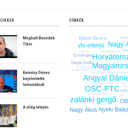
 CIKKEK
CÍMKÉK
Bátori Bence
Meghalt Benedek
Kona
Nagy 
Tibor
vlv-interjú
Vám
Csacsovszky Erik
Mészáros Mátyás
Horvátors
Eurokupa
Varga Zsolt
Magyaror
szerbia-magyarország
varga dániel
Kemény Dénes
Tátrai Dávid
Magyarország-
Angyal Dánie
bejelentette
lemondását
bl
Manhercz
BL-főtábla
Jansik Szilárd
OSC-FTC
Magyar
ed
Magyarország-Montenegró
u20
zalánki gergő
OB
A világ tetején
Nyéki Balá
Nagy Ákos