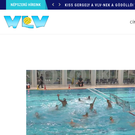
NÉPSZERŰ HÍREINK
SYDNEY, FELKÉSZÜLÉSI TORNA – MA
CÍ