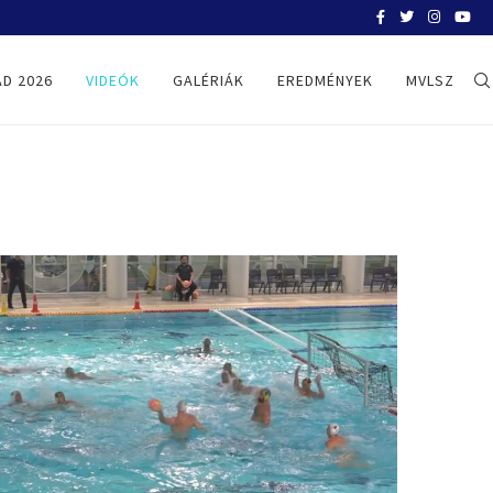
SYDNEY, FELKÉSZÜLÉSI TORNA – MA
D 2026
VIDEÓK
GALÉRIÁK
EREDMÉNYEK
MVLSZ