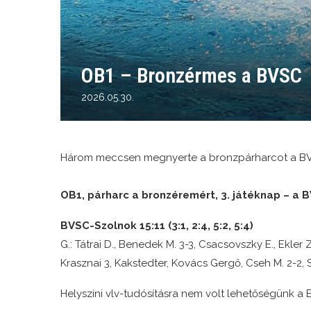
OB1 – Bronzérmes a BVSC
2026.05.30.
Három meccsen megnyerte a bronzpárharcot a BVS
OB1, párharc a bronzéremért, 3. játéknap – a 
BVSC-Szolnok 15:11 (3:1, 2:4, 5:2, 5:4)
G.: Tátrai D., Benedek M. 3-3, Csacsovszky E., Ekler Zs.
Krasznai 3, Kakstedter, Kovács Gergő, Cseh M. 2-2,
Helyszíni vlv-tudósításra nem volt lehetőségünk a 