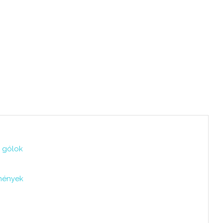
, gólok
mények