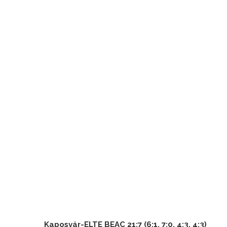
Kaposvár-ELTE BEAC 21:7 (6:1, 7:0, 4:3, 4:3)