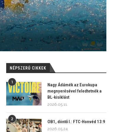
NÉPSZERŰ CIKKEK
1
Nagy Ádámék az Eurokupa
megnyerésével feledtetnék a
BL-kisiklást
2026.05.11.
2
OB1, döntő I.: FTC-Honvéd 13:9
2026.05.24.