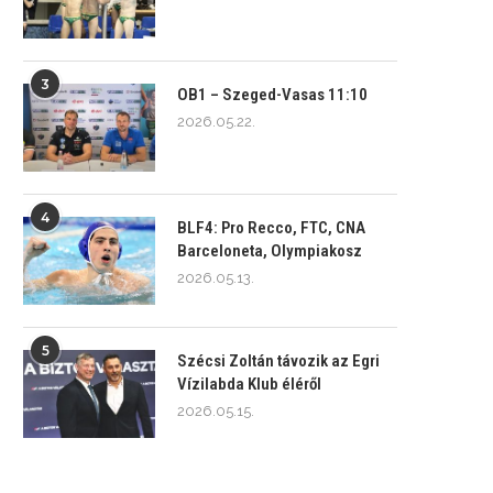
3
OB1 – Szeged-Vasas 11:10
2026.05.22.
4
BLF4: Pro Recco, FTC, CNA
Barceloneta, Olympiakosz
2026.05.13.
5
Szécsi Zoltán távozik az Egri
Vízilabda Klub éléről
2026.05.15.