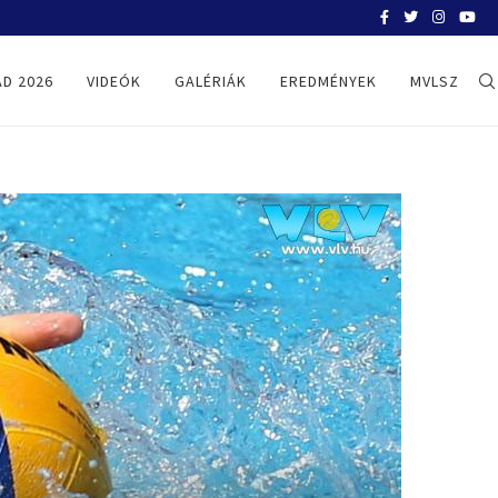
OB1 – SZEGED-VASAS 11:10
D 2026
VIDEÓK
GALÉRIÁK
EREDMÉNYEK
MVLSZ