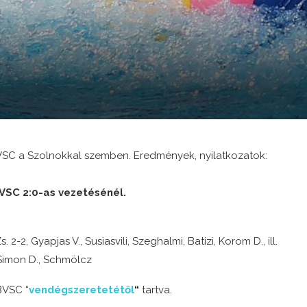
C a Szolnokkal szemben. Eredmények, nyilatkozatok:
BVSC 2:0-as vezetésénél.
 2-2, Gyapjas V., Susiasvili, Szeghalmi, Batizi, Korom D., ill.
 Simon D., Schmölcz
BVSC “
vendégszeretetétől
“
tartva.