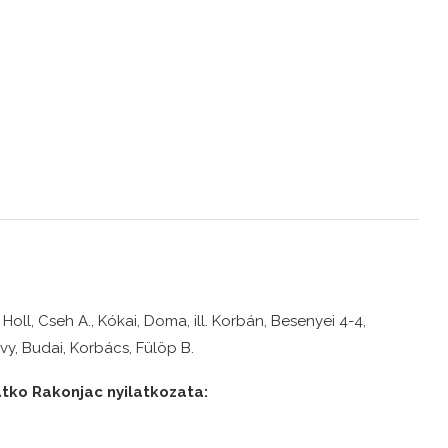
, Holl, Cseh A., Kókai, Doma, ill. Korbán, Besenyei 4-4,
y, Budai, Korbács, Fülöp B.
latko Rakonjac nyilatkozata: