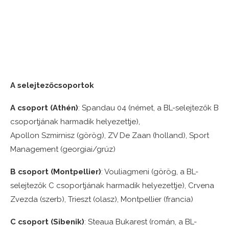
A selejtezőcsoportok
A csoport (Athén)
: Spandau 04 (német, a BL-selejtezők B
csoportjának harmadik helyezettje)
,
Apollon
Szmirnisz
(görög), ZV De
Zaan
(holland), Sport
Management (georgiai/grúz)
B csoport (Montpellier)
: Vouliagmeni (görög, a BL-
selejtezők C csoportjának harmadik helyezettje), Crvena
Zvezda (szerb), Trieszt (olasz), Montpellier (francia)
C csoport (
Sibenik
)
: Steaua Bukarest (román, a BL-