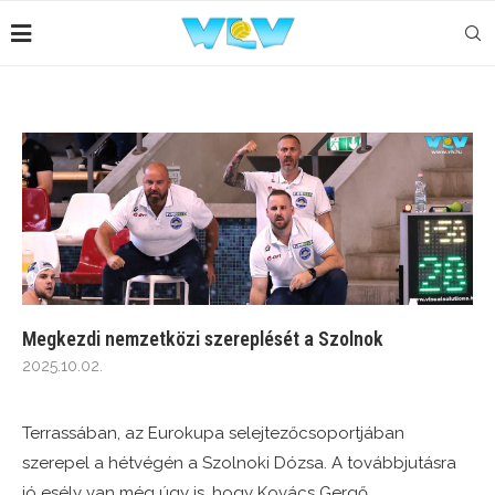
Megkezdi nemzetközi szereplését a Szolnok
2025.10.02.
Terrassában, az Eurokupa selejtezőcsoportjában
szerepel a hétvégén a Szolnoki Dózsa. A továbbjutásra
jó esély van még úgy is, hogy Kovács Gergő