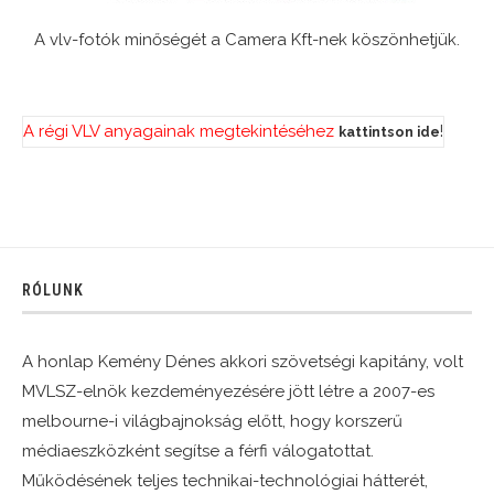
A vlv-fotók minőségét a Camera Kft-nek köszönhetjük.
A régi VLV anyagainak megtekintéséhez
!
kattintson ide
RÓLUNK
A honlap Kemény Dénes akkori szövetségi kapitány, volt
MVLSZ-elnök kezdeményezésére jött létre a 2007-es
melbourne-i világbajnokság előtt, hogy korszerű
médiaeszközként segítse a férfi válogatottat.
Működésének teljes technikai-technológiai hátterét,