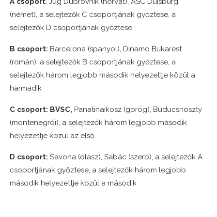
A csoport
: Jug Dubrovnik (horvát), ASC Duisburg
(német), a selejtezők C csoportjának győztese, a
selejtezők D csoportjának győztese
B csoport:
Barcelona (spanyol), Dinamo Bukarest
(román), a selejtezők B csoportjának győztese, a
selejtezők három legjobb második helyezettje közül a
harmadik
C csoport:
BVSC,
Panatinaikosz (görög), Buducsnoszty
(montenegrói), a selejtezők három legjobb második
helyezettje közül az első
D csoport:
Savona (olasz), Sabác (szerb), a selejtezők A
csoportjának győztese, a selejtezők három legjobb
második helyezettje közül a második