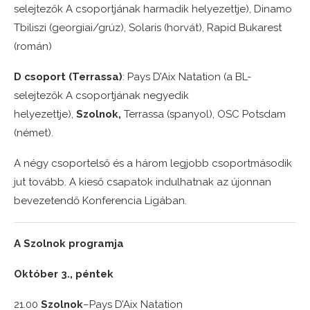
selejtezők A csoportjának harmadik helyezettje), Dinamo
Tbiliszi (georgiai/grúz), Solaris (horvát), Rapid Bukarest
(román)
D csoport (Terrassa)
: Pays D’Aix Natation (a BL-
selejtezők A csoportjának negyedik
helyezettje),
Szolnok,
Terrassa (spanyol), OSC Potsdam
(német).
A négy csoportelső és a három legjobb csoportmásodik
jut tovább. A kieső csapatok indulhatnak az újonnan
bevezetendő Konferencia Ligában.
A Szolnok programja
Október 3., péntek
21.00
Szolnok
–
Pays D’Aix Natation