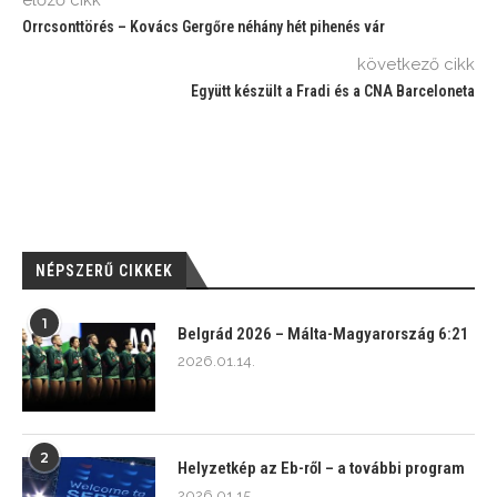
Orrcsonttörés – Kovács Gergőre néhány hét pihenés vár
következő cikk
Együtt készült a Fradi és a CNA Barceloneta
NÉPSZERŰ CIKKEK
1
Belgrád 2026 – Málta-Magyarország 6:21
2026.01.14.
2
Helyzetkép az Eb-ről – a további program
2026.01.15.