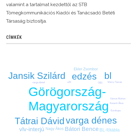
valamint a tartalmat kezdettől az STB
Tömegkommunikációs Kiadói és Tanácsadó Betéti
Társaság biztosítja.
CÍMKÉK
Ekler Zsombor
bl
Jansik Szilárd
edzés
Märcz Tamás
u20
varga dániel
OB1
Görögország-
Vámos Márton
Magyarország
Konarik Ákos
Eurokupa
varga dénes
Tátrai Dávid
Bátori Bence
vlv-interjú
Nagy Ákos
BL-főtábla