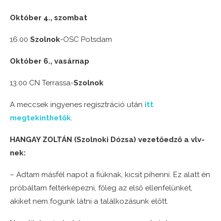
Október 4., szombat
16.00
Szolnok
-OSC Potsdam
Október 6., vasárnap
13.00 CN Terrassa-
Szolnok
A meccsek ingyenes regisztráció után
itt
megtekinthetők
.
HANGAY ZOLTÁN (Szolnoki Dózsa) vezetőedző a vlv-
nek:
– Adtam másfél napot a fiúknak, kicsit pihenni. Ez alatt én
próbáltam feltérképezni, főleg az első ellenfelünket,
akiket nem fogunk látni a találkozásunk előtt.