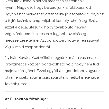
Nem titok: mind a három meccsen szeretnénk
nyerni. Nagy cél, hogy bekerüljünk a főtáblára, ott
ugyanis hat mérkőzést játszhatunk jó csapatok ellen, s ez
a fejlődésünk szempontjából komoly lehetőség. Szóval
azzal a céllal utazunk, hogy továbbjutó helyen
végezünk, természetesen a legjobb az elsőség
megszerzése lenne. Azt gondolom, hogy a Terrassával
vívjuk majd csoportdöntőt.
Nyilván Kovács Geri nélkül megyünk, már a vasárnap
bronzmeccs közben borítékolható volt, hogy nem tud
majd velünk jönni. Ezzel együtt azt gondolom, vagyunk
olyan erősek, hogy a csapatkapitány nélkül is elérjük a
továbbjutást.
Az Eurokupa főtáblája: