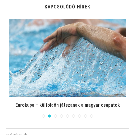
KAPCSOLÓDÓ HÍREK
el
Eurokupa – külföldön játszanak a magyar csapatok
előző cikk