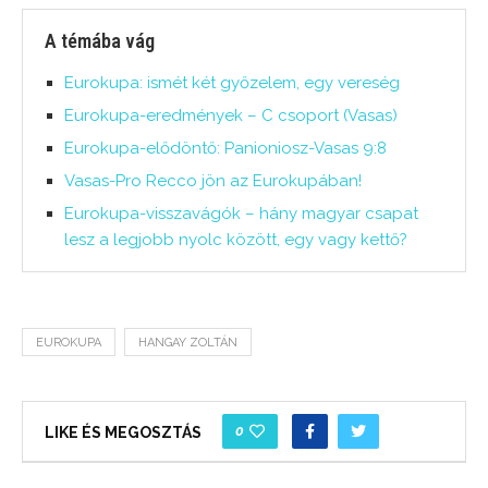
A témába vág
Eurokupa: ismét két győzelem, egy vereség
Eurokupa-eredmények – C csoport (Vasas)
Eurokupa-elődöntő: Panioniosz-Vasas 9:8
Vasas-Pro Recco jön az Eurokupában!
Eurokupa-visszavágók – hány magyar csapat
lesz a legjobb nyolc között, egy vagy kettő?
EUROKUPA
HANGAY ZOLTÁN
0
LIKE ÉS MEGOSZTÁS