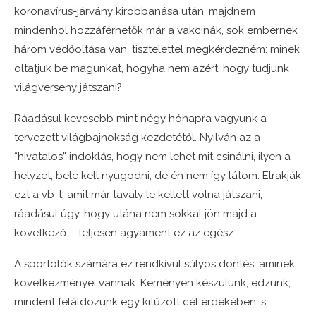
koronavírus-járvány kirobbanása után, majdnem
mindenhol hozzáférhetők már a vakcinák, sok embernek
három védőoltása van, tisztelettel megkérdezném: minek
oltatjuk be magunkat, hogyha nem azért, hogy tudjunk
világverseny játszani?
Ráadásul kevesebb mint négy hónapra vagyunk a
tervezett világbajnokság kezdetétől. Nyilván az a
“hivatalos” indoklás, hogy nem lehet mit csinálni, ilyen a
helyzet, bele kell nyugodni, de én nem így látom. Elrakják
ezt a vb-t, amit már tavaly le kellett volna játszani,
ráadásul úgy, hogy utána nem sokkal jön majd a
következő – teljesen agyament ez az egész.
A sportolók számára ez rendkívül súlyos döntés, aminek
következményei vannak. Keményen készülünk, edzünk,
mindent feláldozunk egy kitűzött cél érdekében, s