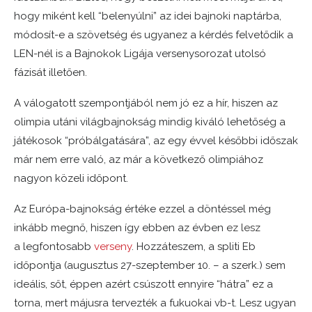
hogy miként kell “belenyúlni” az idei bajnoki naptárba,
módosít-e a szövetség és ugyanez a kérdés felvetődik a
LEN-nél is a Bajnokok Ligája versenysorozat utolsó
fázisát illetően.
A válogatott szempontjából nem jó ez a hír, hiszen az
olimpia utáni világbajnokság mindig kiváló lehetőség a
játékosok “próbálgatására”, az egy évvel későbbi időszak
már nem erre való, az már a következő olimpiához
nagyon közeli időpont.
Az Európa-bajnokság értéke ezzel a döntéssel még
inkább megnő
, hiszen így ebben az évben
ez lesz
a
legfontosabb
verseny
. Hozzáteszem, a spliti Eb
időpontja (augusztus 27-szeptember 10. – a szerk.) sem
ideális, sőt, éppen azért csúszott ennyire “hátra” ez a
torna, mert májusra tervezték a fukuokai vb-t. Lesz ugyan