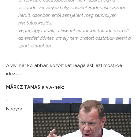
tartani az eredeti időpontot. Nem kizárt, hogy a
vízilabda-versenyek helyszíneként Budapest is szóba
került, azonban erről sem jelent meg semmilyen
hivatalos közlés.
Végül, úgy látszik, a kísérlet kudarcba fulladt, maradt
az eredeti döntés, amely nem aratott osztatlan sikert a
sport világában.
A vlv már korábban közölt két reagálást, ezt most ide
idézzük.
MÄRCZ TAMÁS a vlv-nek:
–
Nagyon