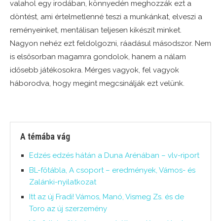
valahol egy irodában, könnyedén meghozzák ezt a
döntést, ami értelmetlenné teszi a munkánkat, elveszi a
reményeinket, mentálisan teljesen kikészít minket.
Nagyon nehéz ezt feldolgozni, ráadásul másodszor. Nem
is elsősorban magamra gondolok, hanem a nálam
idősebb játékosokra. Mérges vagyok, fel vagyok
háborodva, hogy megint megcsinálják ezt velünk.
A témába vág
Edzés edzés hátán a Duna Arénában – vlv-riport
BL-főtábla, A csoport – eredmények, Vámos- és
Zalánki-nyilatkozat
Itt az új Fradi! Vámos, Manó, Vismeg Zs. és de
Toro az új szerzemény