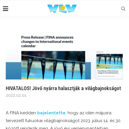
HIVATALOS! Jövő nyárra halasztják a világbajnokságot
2022.02.01.
A FINA kedden
bejelentette
, hogy az idén májusra
tervezett fukuokai világbajnokságot 2023. július 14. és 30.
között rendezik meg. A jövő évi versenynaptárban