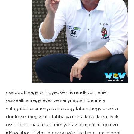
csalódott vagyok. Egyébként is rendkívül nehéz
összeállítani egy éves versenynaptárt, benne a
válogatott eseményeivel, és úgy látom, hogy ezzel a
döntéssel még zsúfoltabbá válnak a következő évek,
összetorlódnak az események az olimpiát megelőző
időszakban. Biztos, hogy beszélni kell most majd arról,