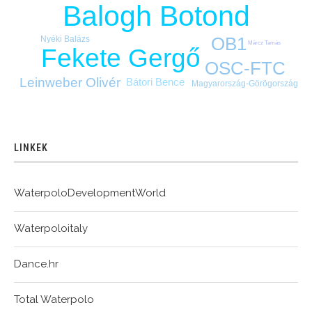
Balogh Botond
OB1
Nyéki Balázs
Märcz Tamás
Fekete Gergő
OSC-FTC
Leinweber Olivér
Bátori Bence
Magyarország-Görögország
LINKEK
WaterpoloDevelopmentWorld
Waterpoloitaly
Dance.hr
Total Waterpolo