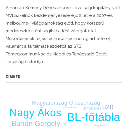
A honlap Kemény Dénes akkori szövetségi kapitány, volt
MVLSZ-elnök kezdeményezésére jött létre a 2007-es
melbourne-i világbajnokság előtt, hogy korszerű
médiaeszközként segítse a férfi válogatottat.
Működésének teljes technikai-technológiai hátterét,
valamint a tartalmat kezdettől az STB
Tömegkommunikációs Kiadói és Tanácsadó Betéti
Társaság biztosítja.
CÍMKÉK
Magyarország-Olaszország
u20
ötméteres
Vámos Márton
Nagy Ákos
BL-főtábla
Burián Gergely
bl
Varga Zsolt