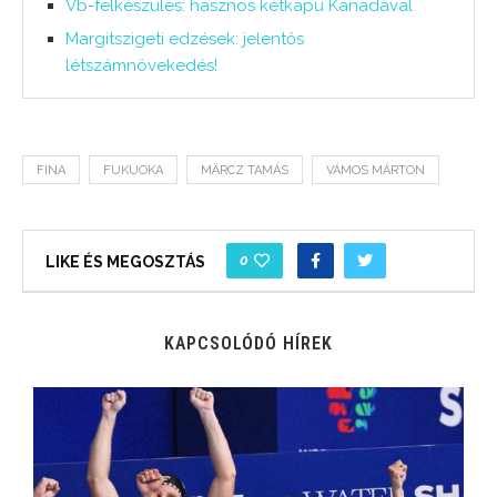
Vb-felkészülés: hasznos kétkapu Kanadával
Margitszigeti edzések: jelentős
létszámnövekedés!
FINA
FUKUOKA
MÄRCZ TAMÁS
VÁMOS MÁRTON
0
LIKE ÉS MEGOSZTÁS
KAPCSOLÓDÓ HÍREK