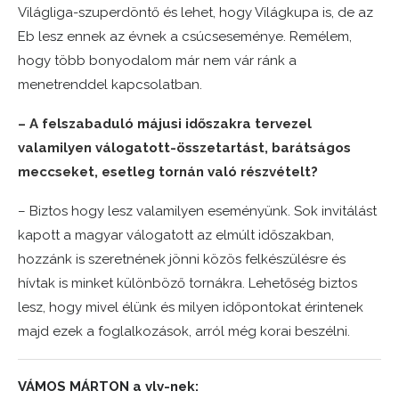
Világliga-szuperdöntő és lehet, hogy Világkupa is, de az
Eb lesz ennek az évnek a csúcseseménye. Remélem,
hogy több bonyodalom már nem vár ránk a
menetrenddel kapcsolatban.
– A felszabaduló májusi időszakra tervezel
valamilyen válogatott-összetartást, barátságos
meccseket, esetleg tornán való részvételt?
– Biztos hogy lesz valamilyen eseményünk. Sok invitálást
kapott a magyar válogatott az elmúlt időszakban,
hozzánk is szeretnének jönni közös felkészülésre és
hívtak is minket különböző tornákra. Lehetőség biztos
lesz, hogy mivel élünk és milyen időpontokat érintenek
majd ezek a foglalkozások, arról még korai beszélni.
VÁMOS MÁRTON a vlv-nek: