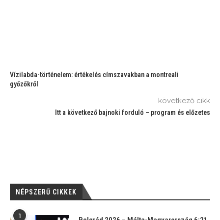
Vízilabda-történelem: értékelés címszavakban a montreali
győzőkről
következő cikk
Itt a következő bajnoki forduló – program és előzetes
NÉPSZERŰ CIKKEK
1