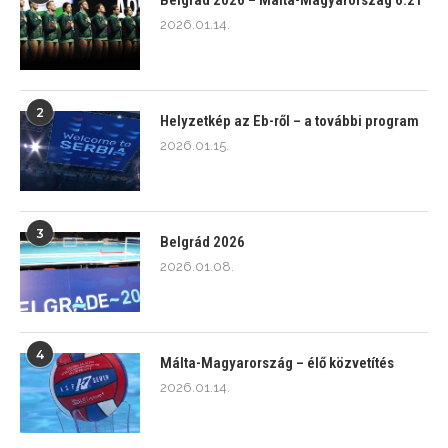
Belgrád 2026 – Málta-Magyarország 6:21
2026.01.14.
2
Helyzetkép az Eb-ről – a további program
2026.01.15.
3
Belgrád 2026
2026.01.08.
4
Málta-Magyarország – élő közvetítés
2026.01.14.