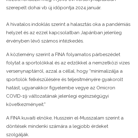
szerepelt dohai vb új időpontja 2024 január.
A hivatalos indoklás szerint a halasztás oka a pandémiás
helyzet és az ezzel kapcsolatban Japánban jelenleg
érvényben lévő számos intézkedés.
A közlemény szerint a FINA folyamatos párbeszédet
folytat a sportolókkal és az edzőkkel a nemzetközi vizes
versenynaptárról, azzal a céllal, hogy “minimalizálja a
sportolók felkészülésére és teljesítményére gyakorolt ​​
hatást, ugyanakkor figyelembe vegye az Omicron
COVID-19 változatának jelenlegi egészségügyi
következményeit.”
A FINA kuvaiti elnöke, Husszein el-Musszalam szerint a
döntések mindenki számára a legjobb érdeket
szolgálják.