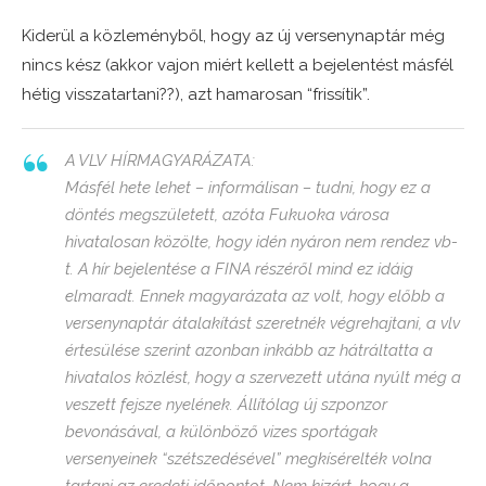
Kiderül a közleményből, hogy az új versenynaptár még
nincs kész (akkor vajon miért kellett a bejelentést másfél
hétig visszatartani??), azt hamarosan “frissítik”.
A VLV HÍRMAGYARÁZATA:
Másfél hete lehet – informálisan – tudni, hogy ez a
döntés megszületett, azóta Fukuoka városa
hivatalosan közölte, hogy idén nyáron nem rendez vb-
t. A hír bejelentése a FINA részéről mind ez idáig
elmaradt. Ennek magyarázata az volt, hogy előbb a
versenynaptár átalakítást szeretnék végrehajtani, a vlv
értesülése szerint azonban inkább az hátráltatta a
hivatalos közlést, hogy a szervezett utána nyúlt még a
veszett fejsze nyelének. Állítólag új szponzor
bevonásával, a különböző vizes sportágak
versenyeinek “szétszedésével” megkísérelték volna