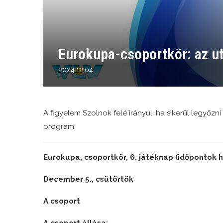
Eurokupa-csoportkör: az ut
2024.12.04.
A figyelem Szolnok felé irányul: ha sikerül legyőzni
program:
Eurokupa, csoportkör, 6. játéknap (időpontok he
December 5., csütörtök
A csoport