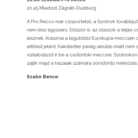
20.45 Mladost Zágráb-Duisburg
A Pro Recco már csoportelső, a Szolnok továbbjut
nem lesz egyszerű. Először is: az olaszok a teljes 
lesznek, Krasznai a legutóbbi Eurokupa-meccsen c
eltiltást jelent, Kakstedter pedig sérülés miatt nem
vízilabdázót ír be a csütörtöki meccsre. Szolnokon
zajlik majd a hazaiak számára sorsdöntő mérkőzés.
Szabó Bence: