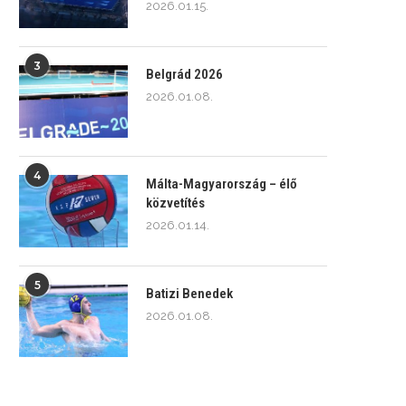
2026.01.15.
3
Belgrád 2026
2026.01.08.
4
Málta-Magyarország – élő
közvetítés
2026.01.14.
5
Batizi Benedek
2026.01.08.