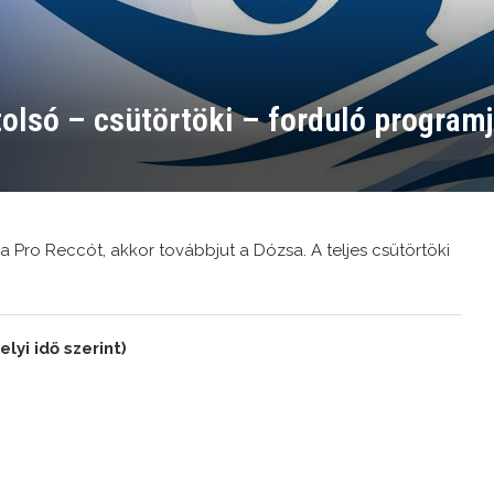
olsó – csütörtöki – forduló program
 a Pro Reccót, akkor továbbjut a Dózsa. A teljes csütörtöki
lyi idő szerint)