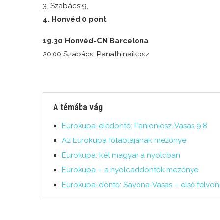
3. Szabács 9,
4. Honvéd 0 pont
19.30 Honvéd-CN Barcelona
20.00 Szabács, Panathinaikosz
A témába vág
Eurokupa-elődöntő: Panioniosz-Vasas 9:8
Az Eurokupa főtáblájának mezőnye
Eurokupa: két magyar a nyolcban
Eurokupa – a nyolcaddöntők mezőnye
Eurokupa-döntő: Savona-Vasas – első felvon