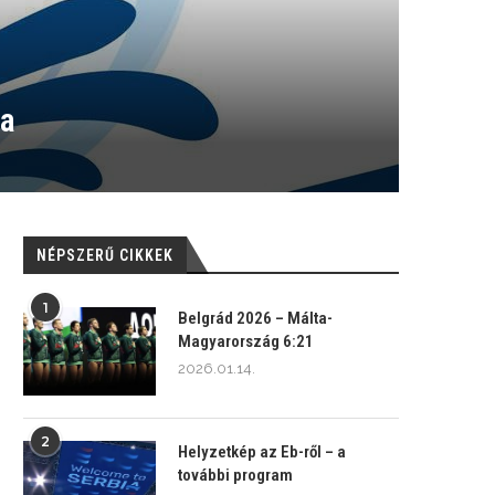
ja
NÉPSZERŰ CIKKEK
1
Belgrád 2026 – Málta-
Magyarország 6:21
2026.01.14.
2
Helyzetkép az Eb-ről – a
további program