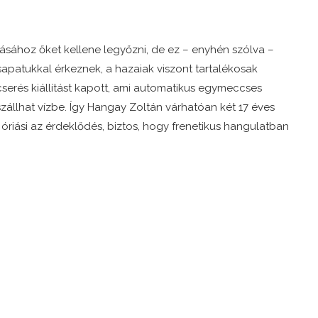
ásához őket kellene legyőzni, de ez – enyhén szólva –
csapatukkal érkeznek, a hazaiak viszont tartalékosak
serés kiállítást kapott, ami automatikus egymeccses
 szállhat vízbe. Így Hangay Zoltán várhatóan két 17 éves
 óriási az érdeklődés, biztos, hogy frenetikus hangulatban