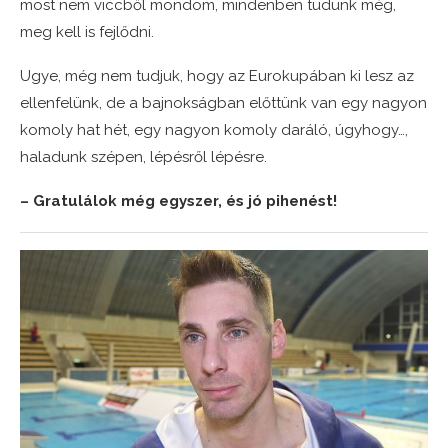
most nem viccből mondom, mindenben tudunk még,
meg kell is fejlődni.
Ugye, még nem tudjuk, hogy az Eurokupában ki lesz az
ellenfelünk, de a bajnokságban előttünk van egy nagyon
komoly hat hét, egy nagyon komoly daráló, úgyhogy…,
haladunk szépen, lépésről lépésre.
– Gratulálok még egyszer, és jó pihenést!