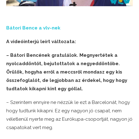
Bátori Bence a vlv-nek
A videóinterjú leírt változata:
– Bátori Bencének gratulálok. Megnyertétek a
nyolcaddöntőt, bejutottatok a negyeddöntőbe.
Örülök, hogyha erről a meccsről mondasz egy kis
összefoglalót, de legjobban az érdekel, hogy hogy
tudtatok kikapni kint egy góllal.
– Szerintem ennyire ne nézzük le ezt a Barcelonát, hogy
hogy tudtunk kikapni. Ez egy nagyon jó csapat, nem
véletlenül nyerte meg az Eurókupa-csoportját, nagyon jó
csapatokat vert meg.