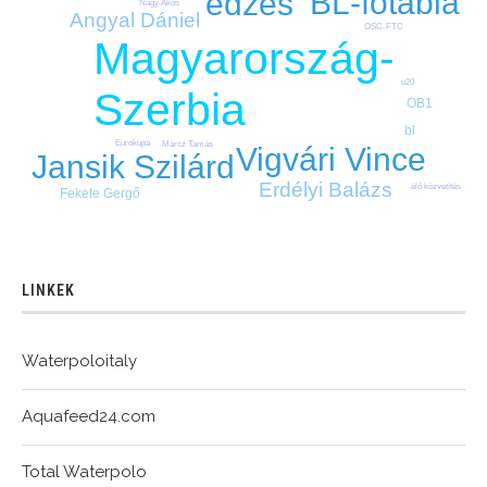
BL-főtábla
edzés
Nagy Ákos
Angyal Dániel
OSC-FTC
Magyarország-
u20
Szerbia
OB1
bl
Eurokupa
Märcz Tamás
Vigvári Vince
Jansik Szilárd
Erdélyi Balázs
élő közvetítés
Fekete Gergő
LINKEK
Waterpoloitaly
Aquafeed24.com
Total Waterpolo