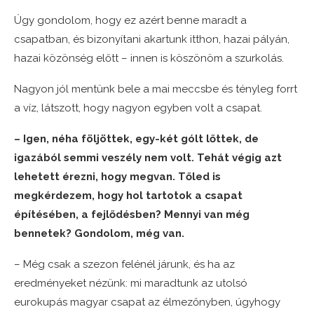
Úgy gondolom, hogy ez azért benne maradt a
csapatban, és bizonyítani akartunk itthon, hazai pályán,
hazai közönség előtt – innen is köszönöm a szurkolás.
Nagyon jól mentünk bele a mai meccsbe és tényleg forrt
a víz, látszott, hogy nagyon egyben volt a csapat.
– Igen, néha följöttek, egy-két gólt lőttek, de
igazából semmi veszély nem volt. Tehát végig azt
lehetett érezni, hogy megvan. Tőled is
megkérdezem, hogy hol tartotok a csapat
építésében, a fejlődésben? Mennyi van még
bennetek? Gondolom, még van.
– Még csak a szezon felénél járunk, és ha az
eredményeket nézünk: mi maradtunk az utolsó
eurokupás magyar csapat az élmezőnyben, úgyhogy