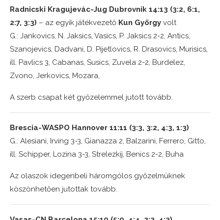
Radnicski Kragujevác-Jug Dubrovnik 14:13 (3:2, 6:1,
2:7, 3:3)
– az egyik játékvezető
Kun György
volt
G.: Jankovics, N. Jaksics, Vasics, P. Jaksics 2-2, Antics,
Szanojevics, Dadvani, D. Pijetlovics, R. Drasovics, Murisics,
ill. Pavlics 3, Cabanas, Susics, Zuvela 2-2, Burdelez,
Zvono, Jerkovics, Mozara,
A szerb csapat két győzelemmel jutott tovább.
Brescia-WASPO Hannover 11:11 (3:3, 3:2, 4:3, 1:3)
G.: Alesiani, Irving 3-3, Gianazza 2, Balzarini, Ferrero, Gitto,
ill. Schipper, Lozina 3-3, Strelezkíj, Benics 2-2, Buha
Az olaszok idegenbeli háromgólos győzelmüknek
köszönhetően jutottak tovább.
Vasas-CN Barcelona 15:10 (5:0, 4:4, 2:3, 4:3)