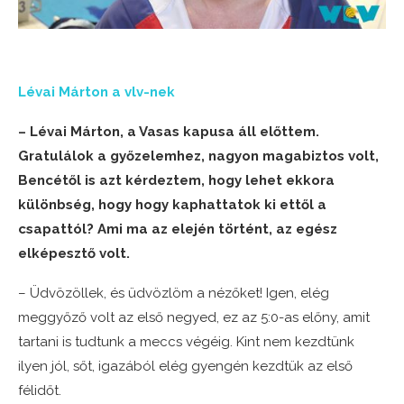
Lévai Márton a vlv-nek
– Lévai Márton, a Vasas kapusa áll előttem.
Gratulálok a győzelemhez, nagyon magabiztos volt,
Bencétől is azt kérdeztem, hogy lehet ekkora
különbség, hogy hogy kaphattatok ki ettől a
csapattól? Ami ma az elején történt, az egész
elképesztő volt.
– Üdvözöllek, és üdvözlöm a nézőket! Igen, elég
meggyőző volt az első negyed, ez az 5:0-as előny, amit
tartani is tudtunk a meccs végéig. Kint nem kezdtünk
ilyen jól, sőt, igazából elég gyengén kezdtük az első
félidőt.