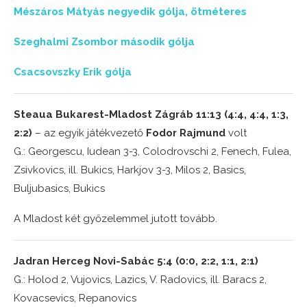
Mészáros Mátyás negyedik gólja, ötméteres
Szeghalmi Zsombor második gólja
Csacsovszky Erik gólja
Steaua Bukarest-Mladost Zágráb 11:13 (4:4, 4:4, 1:3,
2:2)
– az egyik játékvezető
Fodor Rajmund
volt
G.: Georgescu, Iudean 3-3, Colodrovschi 2, Fenech, Fulea,
Zsivkovics, ill. Bukics, Harkjov 3-3, Milos 2, Basics,
Buljubasics, Bukics
A Mladost két győzelemmel jutott tovább.
Jadran Herceg Novi-Sabác 5:4 (0:0, 2:2, 1:1, 2:1)
G.: Holod 2, Vujovics, Lazics, V. Radovics, ill. Baracs 2,
Kovacsevics, Repanovics