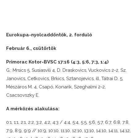
Eurokupa-nyolcaddöntők, 2. forduló
Február 6., csütörtök
Primorac Kotor-BVSC 17:16 (4:3, 5:6, 7:3, 1:4)
G.: Mrsics 5, Susiasvili 4, D. Draskovics, Vuckovics 2-2, Sz.
Janovics, Cetkovics, Brkics, Sztanojevics, ill. Tátrai D. 5,
Mészáros M. 4, Csapó, Konarik, Szeghalmi 2-2,
Csacsovszky E.
A mérkőzés alakulása:
0:1, 1:1, 2:1, 2:2, 3:2, 4:2, 4:3 / 4:4, 5:4, 5:5, 5:6, 5:7, 6:7, 6:8, 7:8,
7:9, 8:9, 9:9 // 10:9, 10:10, 11:10, 12:10, 13:10, 14:10, 14:11, 14:12,