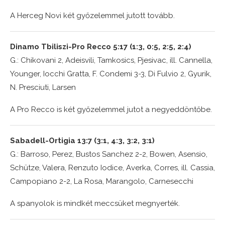
A Herceg Novi két győzelemmel jutott tovább.
Dinamo Tbiliszi-Pro Recco 5:17 (1:3, 0:5, 2:5, 2:4)
G.: Chikovani 2, Adeisvili, Tamkosics, Pjesivac, ill. Cannella,
Younger, Iocchi Gratta, F. Condemi 3-3, Di Fulvio 2, Gyurik,
N. Presciuti, Larsen
A Pro Recco is két győzelemmel jutot a negyeddöntőbe.
Sabadell-Ortigia 13:7 (3:1, 4:3, 3:2, 3:1)
G.: Barroso, Perez, Bustos Sanchez 2-2, Bowen, Asensio,
Schütze, Valera, Renzuto Iodice, Averka, Corres, ill. Cassia,
Campopiano 2-2, La Rosa, Marangolo, Carnesecchi
A spanyolok is mindkét meccsüket megnyerték.