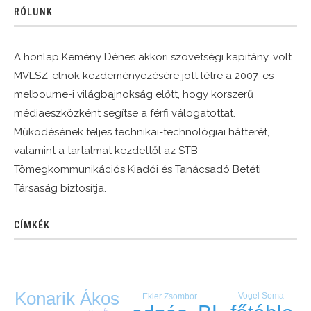
RÓLUNK
A honlap Kemény Dénes akkori szövetségi kapitány, volt
MVLSZ-elnök kezdeményezésére jött létre a 2007-es
melbourne-i világbajnokság előtt, hogy korszerű
médiaeszközként segítse a férfi válogatottat.
Működésének teljes technikai-technológiai hátterét,
valamint a tartalmat kezdettől az STB
Tömegkommunikációs Kiadói és Tanácsadó Betéti
Társaság biztosítja.
CÍMKÉK
Konarik Ákos
Vogel Soma
Ekler Zsombor