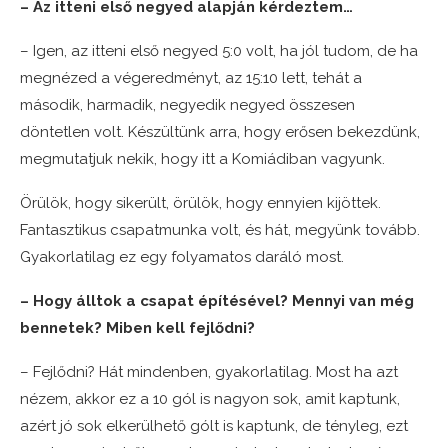
– Az itteni első negyed alapján kérdeztem…
– Igen, az itteni első negyed 5:0 volt, ha jól tudom, de ha
megnézed a végeredményt, az 15:10 lett, tehát a
második, harmadik, negyedik negyed összesen
döntetlen volt. Készültünk arra, hogy erősen bekezdünk,
megmutatjuk nekik, hogy itt a Komiádiban vagyunk.
Örülök, hogy sikerült, örülök, hogy ennyien kijöttek.
Fantasztikus csapatmunka volt, és hát, megyünk tovább.
Gyakorlatilag ez egy folyamatos daráló most.
– Hogy álltok a csapat építésével? Mennyi van még
bennetek? Miben kell fejlődni?
– Fejlődni? Hát mindenben, gyakorlatilag. Most ha azt
nézem, akkor ez a 10 gól is nagyon sok, amit kaptunk,
azért jó sok elkerülhető gólt is kaptunk, de tényleg, ezt