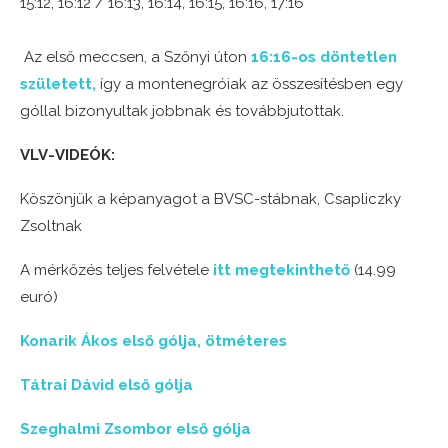
15:12, 16:12 / 16:13, 16:14, 16:15, 16:16, 17:16
Az első meccsen, a Szőnyi úton
16:16-os döntetlen
született,
így a montenegróiak az összesítésben egy
góllal bizonyultak jobbnak és továbbjutottak.
VLV-VIDEÓK:
Köszönjük a képanyagot a BVSC-stábnak, Csapliczky
Zsoltnak
A mérkőzés teljes felvétele
itt megtekinthető
(14.99
euró)
Konarik Ákos első gólja, ötméteres
Tátrai Dávid első gólja
Szeghalmi Zsombor első gólja