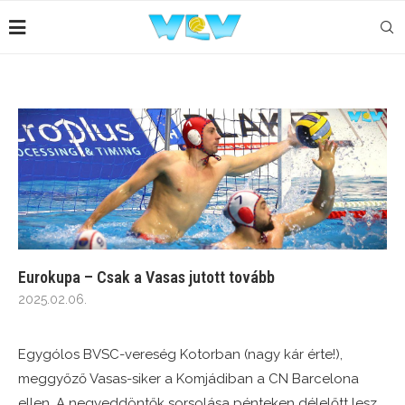
Eurokupa – Csak a Vasas jutott tovább
2025.02.06.
Egygólos BVSC-vereség Kotorban (nagy kár érte!),
meggyőző Vasas-siker a Komjádiban a CN Barcelona
ellen. A negyeddöntők sorsolása pénteken délelőtt lesz.