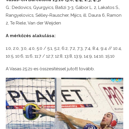
G.: Dedovics, Gyurgyics, Batizi 3-3, Gábor L. 2, Lakatos S.,
Rangyelovics, Sélley-Rauscher, Mijics, ill. Daura 6, Ramon
2, Te Riele, Van der Weijden
A mérkőzés alakulása:
1:0, 2:0, 3:0, 4:0, 5:0 / 5:1, 5:2, 6:2, 7:2, 7:3, 7:4, 8:4, 9:4 // 10:4,
10:5, 10:6, 11:6, 11:7 / 12:7, 12:8, 13:8, 13:9, 14:9, 14:10, 15:10
A Vasas 25:21-es összesítéssel jutott tovább.