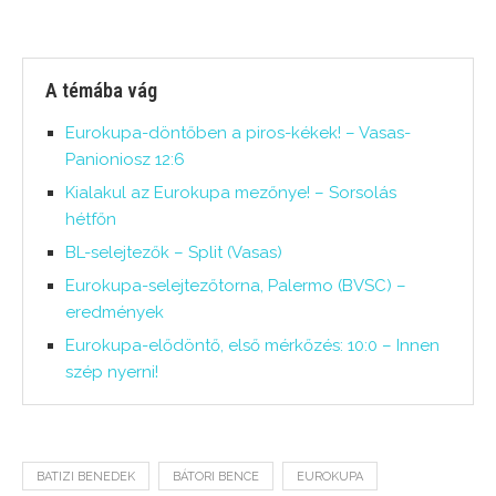
A témába vág
Eurokupa-döntőben a piros-kékek! – Vasas-
Panioniosz 12:6
Kialakul az Eurokupa mezőnye! – Sorsolás
hétfőn
BL-selejtezők – Split (Vasas)
Eurokupa-selejtezőtorna, Palermo (BVSC) –
eredmények
Eurokupa-elődöntő, első mérkőzés: 10:0 – Innen
szép nyerni!
BATIZI BENEDEK
BÁTORI BENCE
EUROKUPA