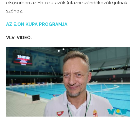
elsősorban az Eb-re utazók (utazni szándékozók) jutnak
szóhoz.
AZ E.ON KUPA PROGRAMJA
VLV-VIDEÓ: