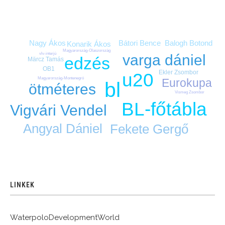
Bátori Bence
Nagy Ákos
Balogh Botond
Konarik Ákos
Magyarország-Olaszország
vlv-interjú
varga dániel
edzés
Märcz Tamás
OB1
Ekler Zsombor
u20
Magyarország-Montenegró
Eurokupa
bl
ötméteres
Vismeg Zsombor
BL-főtábla
Vigvári Vendel
Angyal Dániel
Fekete Gergő
LINKEK
WaterpoloDevelopmentWorld