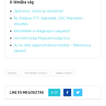
A témába vág
Split 2022: Jöhet az elődöntő!
BL-főtábla: FTC-Sabadell, OSC-Marseille –
előzetes
Kihirdették a Világkupa-csapatot!
Horvátország-Magyarország 10:9
Az év első sajtónyilvános edzése – Mekkora a
láberő?
EDZÉS
POZSONYI ZSOLT
VARGA ZSOLT
0
LIKE ÉS MEGOSZTÁS