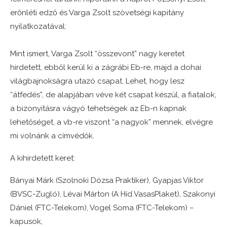
erőnléti edző és Varga Zsolt szövetségi kapitány
nyilatkozatával:
Mint ismert, Varga Zsolt “összevont” nagy keretet
hirdetett, ebből kerül ki a zágrábi Eb-re, majd a dohai
világbajnokságra utazó csapat. Lehet, hogy lesz
“átfedés”, de alapjában véve két csapat készül, a fiatalok,
a bizonyításra vágyó tehetségek az Eb-n kapnak
lehetőséget, a vb-re viszont “a nagyok” mennek, elvégre
mi volnánk a címvédők.
A kihirdetett keret:
Bányai Márk (Szolnoki Dózsa Praktiker), Gyapjas Viktor
(BVSC-Zugló), Lévai Márton (A Híd VasasPlaket), Szakonyi
Dániel (FTC-Telekom), Vogel Soma (FTC-Telekom) –
kapusok,