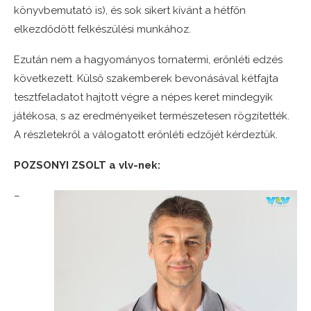
könyvbemutató is), és sok sikert kívánt a hétfőn
elkezdődött felkészülési munkához.
Ezután nem a hagyományos tornatermi, erőnléti edzés
következett. Külső szakemberek bevonásával kétfajta
tesztfeladatot hajtott végre a népes keret mindegyik
játékosa, s az eredményeiket természetesen rögzítették.
A részletekről a válogatott erőnléti edzőjét kérdeztük.
POZSONYI ZSOLT a vlv-nek:
–