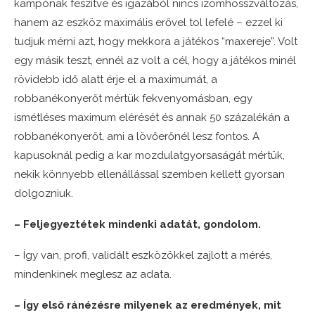
kampónak feszítve és igazából nincs izomhosszváltozás,
hanem az eszköz maximális erővel tol lefelé – ezzel ki
tudjuk mérni azt, hogy mekkora a játékos “maxereje”. Volt
egy másik teszt, ennél az volt a cél, hogy a játékos minél
rövidebb idő alatt érje el a maximumát, a
robbanékonyerőt mértük fekvenyomásban, egy
ismétléses maximum elérését és annak 50 százalékán a
robbanékonyerőt, ami a lövőerőnél lesz fontos. A
kapusoknál pedig a kar mozdulatgyorsaságát mértük,
nekik könnyebb ellenállással szemben kellett gyorsan
dolgozniuk.
– Feljegyeztétek mindenki adatát, gondolom.
– Így van, profi, validált eszközökkel zajlott a mérés,
mindenkinek meglesz az adata.
– Így első ránézésre milyenek az eredmények, mit