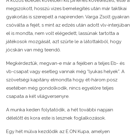
A közös ebédet követően kis pihenés következett, este a
megszokott, hosszú vizes bemelegítés után már taktikai
gyakorlás is szerepelt a napirenden. Varga Zsolt gyakran
csóválta a fejét, s mint az edzés után adott vlv-interjúban
el is mondta, nem volt elégedett, lassúnak tartotta a
játékosok mozgását, azt szűrte le a látottakból, hogy
jócskán van még teendő.
Megkérdeztük, megvan-e már a fejében a teljes Eb- és
vb-csapat vagy esetleg vannak még “lyukas helyek”. A
szövetségi kapitány elmondta hogy ét-három posz
esetében még gondolkodik, nincs egyelőre teljes
csapata a két világversenyre.
A munka keden folytatódik, a hét további napjain
délelőtt és kora este is lesznek foglalkozások.
Egy hét múlva kezdődik az E.ON Kupa, amelyen