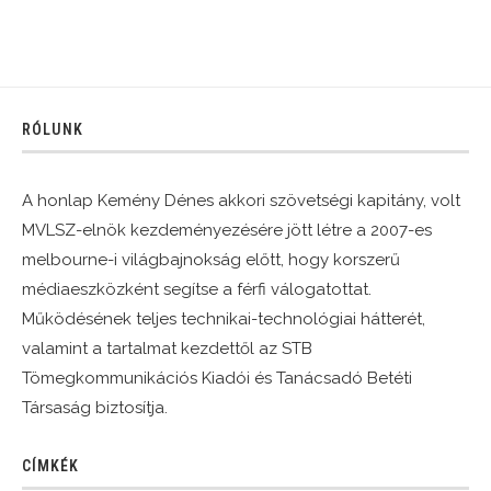
RÓLUNK
A honlap Kemény Dénes akkori szövetségi kapitány, volt
MVLSZ-elnök kezdeményezésére jött létre a 2007-es
melbourne-i világbajnokság előtt, hogy korszerű
médiaeszközként segítse a férfi válogatottat.
Működésének teljes technikai-technológiai hátterét,
valamint a tartalmat kezdettől az STB
Tömegkommunikációs Kiadói és Tanácsadó Betéti
Társaság biztosítja.
CÍMKÉK