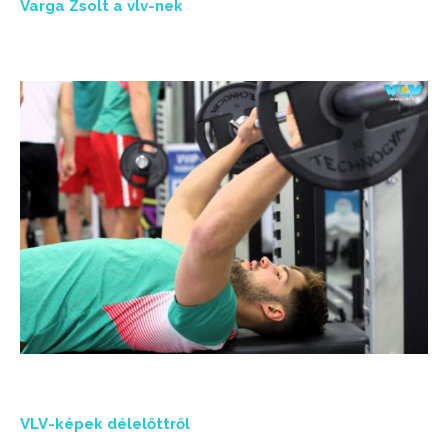
Varga Zsolt a vlv-nek
VLV-képek délelőttről