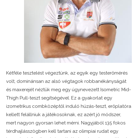
Kétféle tesztelést végeztünk, az egyik egy testerőmérés
volt, dominánsan az alsó végtagok robbanékányságát
és maxerejét néztük meg egy úgynevezett Isometric Mid-
Thigh Pull-teszt segítségével. Ez a gyakorlat egy
izometrikus combközéptől induló húzás-teszt, erőplatóra
kellett felállniuk a játékosoknak, ez azért jó módszer,
mert nagyon gyorsan lehet mérni. Nagyjából 135 fokos
térdhajlásszögben kell tartani az olimpiai rudat egy