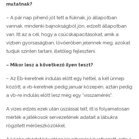
mutatnak?
– A pár nap pihenő jót tett a fiúknak, jó állapotban
vannak, mindenki bajnokságból jön, edzett állapotban
van. Itt az a cél, hogy a csúcskapacitásokat, amik a
vízben gyorsaságban, lövőerőben jelennek meg, azokat
tudjuk szinten tartani, illetőleg fejleszteni.
– Mikor lesz a következő ilyen teszt?
– Az Eb-keretnek indulás előtt egy héttel, a két ünnep
között, a vb-keretnek pedig január közepén, aztán pedig
a vb-re indulás előtt lesz még egy “visszamérés”.
A vizes edzés ezek után úszással telt, itt is folyamatosan
mérték a játékosok servezetének adatait a lábukra
rögzített mérőeszközökkel.