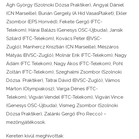
Ágh György (Szolnoki Dózsa Praktiker),
Angyal Dániel
(CN Marseille),
Burián Gergely (A Híd VasasPlaket),
Ekler
Zsombor (EPS Honvéd),
Fekete Gergő (FTC-
Telekom),
Hárai Balázs (Genesys OSC-Újbuda),
Jansik
Szilárd (FTC-Telekom),
Kovács Péter (BVSC-
Zugló),
Manhercz Krisztián (CN Marseille),
Mészáros
Mátyás (BVSC-Zugló),
Molnár Erik (FTC-Telekom),
Nagy
Ádám (FTC Telekom),
Nagy Ákos (FTC-Telekom),
Pohl
Zoltán (FTC-Telekom),
Szeghalmi Zsombor (Szolnoki
Dózsa Praktiker),
Tátrai Dávid (BVSC-Zugló),
Vámos
Márton (Olympiakosz),
Varga Dénes (FTC-
Telekom),
Vigvári Vendel (FTC-Telekom),
Vigvári Vince
(Genesys OSC-Újbuda),
Vismeg Zsombor (Szolnoki
Dózsa Praktiker),
Zalánki Gergő (Pro Recco) –
mezőnyjátékosok.
Kereten kívül meghívottak: