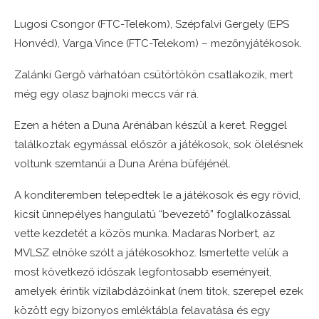
Lugosi Csongor (FTC-Telekom),
Szépfalvi Gergely (EPS
Honvéd),
Varga Vince (FTC-Telekom) – mezőnyjátékosok.
Zalánki Gergő várhatóan csütörtökön csatlakozik, mert
még egy olasz bajnoki meccs vár rá.
Ezen a héten a Duna Arénában készül a keret. Reggel
találkoztak egymással először a játékosok, sok ölelésnek
voltunk szemtanúi a Duna Aréna büféjénél.
A konditeremben telepedtek le a játékosok és egy rövid,
kicsit ünnepélyes hangulatú “bevezető” foglalkozással
vette kezdetét a közös munka. Madaras Norbert, az
MVLSZ elnöke szólt a játékosokhoz. Ismertette velük a
most következő időszak legfontosabb eseményeit,
amelyek érintik vízilabdázóinkat (nem titok, szerepel ezek
között egy bizonyos emléktábla felavatása és egy