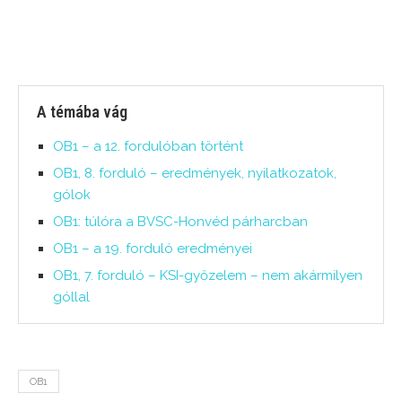
A témába vág
OB1 – a 12. fordulóban történt
OB1, 8. forduló – eredmények, nyilatkozatok,
gólok
OB1: túlóra a BVSC-Honvéd párharcban
OB1 – a 19. forduló eredményei
OB1, 7. forduló – KSI-győzelem – nem akármilyen
góllal
OB1