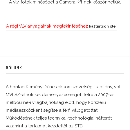
A vlv-fotók minőségét a Camera Kft-nek köszönhetjük.
A régi VLV anyagainak megtekintéséhez
!
kattintson ide
RÓLUNK
A honlap Kemény Dénes akkori szövetségi kapitány, volt
MVLSZ-elnök kezdeményezésére jött létre a 2007-es
melbourne-i világbajnokság előtt, hogy korszerű
médiaeszközként segítse a férfi válogatottat.
Működésének teljes technikai-technológiai hátterét,
valamint a tartalmat kezdettől az STB