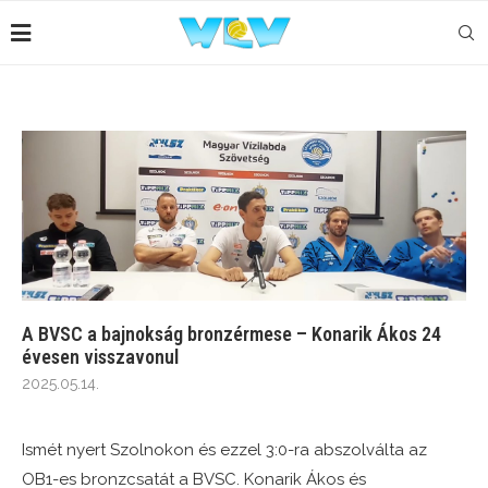
A BVSC a bajnokság bronzérmese – Konarik Ákos 24
évesen visszavonul
2025.05.14.
Ismét nyert Szolnokon és ezzel 3:0-ra abszolválta az
OB1-es bronzcsatát a BVSC. Konarik Ákos és