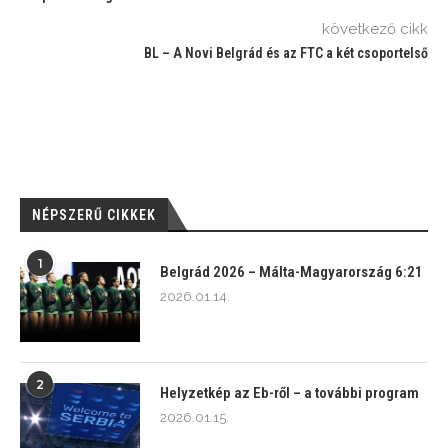
következő cikk
BL – A Novi Belgrád és az FTC a két csoportelső
NÉPSZERŰ CIKKEK
1
Belgrád 2026 – Málta-Magyarország 6:21
2026.01.14.
2
Helyzetkép az Eb-ről – a további program
2026.01.15.