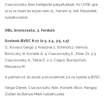
Csacsovszky Alex befejezte pályafutását. Az UVSE újra
12:11-re nyert és ezzel nem 12., hanem 11. lett. Részletek,
nyilatkozatok:
OB1, bronzcsata, 3. forduló
Szolnok-BVSC 8:17 (2:3, 2:4, 3:5, 1:5)
G.: Kovács Gergő 3, Krasznai 2, Schmölcz, Vámosi,
Böröczky, ill. Konarik Á. 4, Csacsovszky E., Ekler Zs. 3-3,
Csacsovszky A., Tátrai D. 2-2, Csapó, Bundschuh,
Mészáros M.
A párharcot, és ezzel a bronzérmet 3:0-ra nyerte a BVSC.
Varga Dániel, Csacsovszky Alex, Konarik Ákos, Hangay
Zoltán és Bányai Márk nyilatkozata: