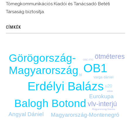
Tömegkommunikációs Kiadói és Tanácsadó Betéti
Társaság biztosítja.
CÍMKÉK
Görögország-
ötméteres
OSC-FTC
OB1
Magyarország
bl
varga dániel
Erdélyi Balázs
u20
edzés
Eurokupa
Balogh Botond
vlv-interjú
Magyarország-Szerbia
Angyal Dániel
Magyarország-Montenegró