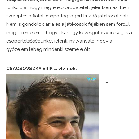
funkciója, hogy megfelelő próbatételt jelentsen az itteni
szereplés a fiatal, csapattagságért küzdő játékosoknak.
Nem is gondolok arra és a játékosok fejében sem fordul
meg – remélem -, hogy akár egy kevésgólos vereség is a
csoportelsőségünket jelenti, nyilvánvaló, hogy a
győzelem lebeg mindenki szeme előtt.
CSACSOVSZKY ERIK a vlv-nek:
–