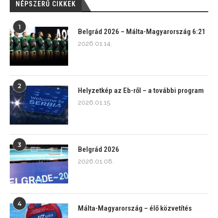
NÉPSZERŰ CIKKEK
1
Belgrád 2026 – Málta-Magyarország 6:21
2026.01.14.
2
Helyzetkép az Eb-ről – a további program
2026.01.15.
3
Belgrád 2026
2026.01.08.
4
Málta-Magyarország – élő közvetítés