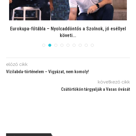
Eurokupa-főtábla – Nyolcaddöntős a Szolnok, jó eséllyel
követi...
előző cikk
Vízilabda-történelem – Vigyázat, nem komoly!
következő cikk
Csütörtökön tárgyalják a Vasas óvását