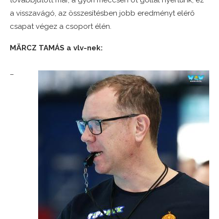
továbbjutott már, a győri meccsen öt góllal nyertünk, ez
a visszavágó, az összesítésben jobb eredményt elérő
csapat végez a csoport élén.
MÄRCZ TAMÁS a vlv-nek:
–