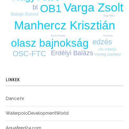
Varga Zsolt
OB1
bl
Balogh Botond
Nagy Ádám
Manhercz Krisztián
Burián Gergely
Eurokupa
olasz bajnokság
edzés
vlv-interjú
Erdélyi Balázs
OSC-FTC
Vismeg Zsombor
LINKEK
Dance.hr
WaterpoloDevelopmentWorld
Aquafeed24.com