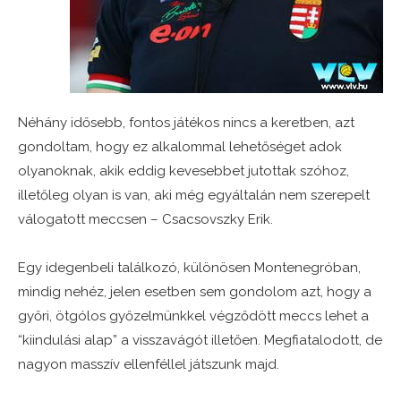
Néhány idősebb, fontos játékos nincs a keretben, azt
gondoltam, hogy ez alkalommal lehetőséget adok
olyanoknak, akik eddig kevesebbet jutottak szóhoz,
illetőleg olyan is van, aki még egyáltalán nem szerepelt
válogatott meccsen – Csacsovszky Erik.
Egy idegenbeli találkozó, különösen Montenegróban,
mindig nehéz, jelen esetben sem gondolom azt, hogy a
győri, ötgólos győzelmünkkel végződött meccs lehet a
“kiindulási alap” a visszavágót illetően. Megfiatalodott, de
nagyon masszív ellenféllel játszunk majd.