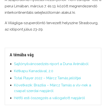
perui Limában, március 7. és 13. között megrendezendő
interkontinentális selejtezőtornán alakul ki.
A Világliga-szuperdöntő tervezett helyszíne Strasbourg,
az időpont július 23-29.
A témába vág
Sajtónyilvánosedzés-riport a Duna Arénából
Kétkapu Kanadával, 2.0
Total Player 2022 – Märcz Tamás jelöltjei
Következik: Brazília – Märcz Tamás a vlv-nek a
csapat szerdai napjáról
Hétfő esti összegzés a válogatott napjáról