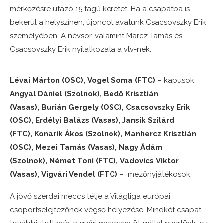
mérkőzésre utazó 15 tagú keretet. Ha a csapatba is
bekerül a helyszínen, újoncot avatunk Csacsovszky Erik
személyében. A névsor, valamint Märcz Tamás és
Csacsovszky Erik nyilatkozata a vlv-nek:
Lévai Márton (OSC), Vogel Soma (FTC)
– kapusok,
Angyal Dániel (Szolnok), Bedő Krisztián
(Vasas), Burián Gergely (OSC), Csacsovszky Erik
(OSC), Erdélyi Balázs (Vasas), Jansik Szilárd
(FTC), Konarik Ákos (Szolnok), Manhercz Krisztián
(OSC), Mezei Tamás (Vasas), Nagy Ádám
(Szolnok), Német Toni (FTC), Vadovics Viktor
(Vasas), Vigvári Vendel (FTC)
– mezőnyjátékosok.
A jövő szerdai meccs tétje a Világliga európai
csoportselejtezőnek végső helyezése. Mindkét csapat