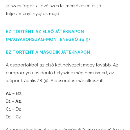
játszani fogok a jövő szerdai mérkőzésen és jó
teljesítményt nyújtok majd.
EZ TÖRTÉNT AZ ELSŐ JÁTÉKNAPON
(MAGYARORSZÁG-MONTENEGRÓ 14:9)
EZ TÖRTÉNT A MÁSODIK JÁTÉKNAPON
A csoportokból az első két helyezett megy tovább. Az
európai nyolcas döntő helyszíne még nem ismert, az
időpont: április 28-30. A besorolás már elkészült:
A1
– B2,
B1 –
A2
,
C1 – D2
D1 – C2
A szuperdöntő nyolcas mezőnyének “nem európai” fele a