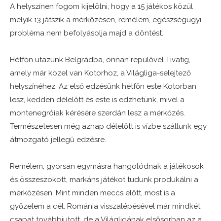
A helyszínen fogom kijelölni, hogy a 15 játékos közül
melyik 13 játszik a mérkőzésen, remélem, egészségügyi
probléma nem befolyásolja majd a döntést.
Hétfőn utazunk Belgrádba, onnan repülővel Tivatig,
amely már közel van Kotorhoz, a Világliga-selejtező
helyszínéhez. Az első edzésünk hétfőn este Kotorban
lesz, kedden délelőtt és este is edzhetünk, mivel a
montenegróiak kérésére szerdán lesz a mérkőzés.
Természetesen még aznap délelőtt is vízbe szállunk egy
átmozgató jellegű edzésre.
Remélem, gyorsan egymásra hangolódnak a játékosok
és összeszokott, markáns játékot tudunk produkálni a
mérkőzésen. Mint minden meccs előtt, most is a
győzelem a cél. Románia visszalépésével már mindkét
csapat továbbjutott, de a Világligának elsősorban az a