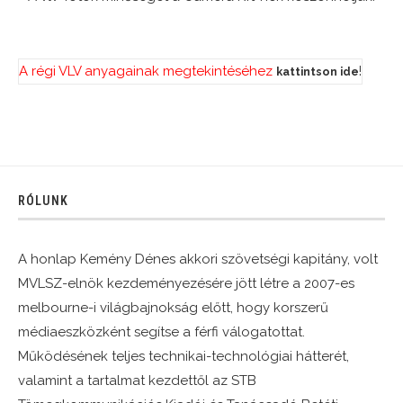
A régi VLV anyagainak megtekintéséhez
!
kattintson ide
RÓLUNK
A honlap Kemény Dénes akkori szövetségi kapitány, volt
MVLSZ-elnök kezdeményezésére jött létre a 2007-es
melbourne-i világbajnokság előtt, hogy korszerű
médiaeszközként segítse a férfi válogatottat.
Működésének teljes technikai-technológiai hátterét,
valamint a tartalmat kezdettől az STB