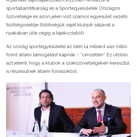
A pénteki sajtótájékoztatót közösen rendezte a
sportállamtitkárság és a Sportegyesületek Országos
Szövetsége és azon jelen volt számos egyesület vezető
tisztségviselője (többségük saját klubjuk sáljával a
nyakában ülte végig a tájékoztatót).
Az ország sportegyesületei az idén 14 milliárd 440 millió
forint állami támogatást kapnak – “címzetten”. Ez utóbbi
azt jelenti, hogy a klubok a szakszövetségeken keresztül
is részesülnek állami forrásokból.