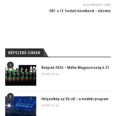
következő cikk
OB1: a 13. forduló következik – előzetes
NÉPSZERŰ CIKKEK
1
Belgrád 2026 – Málta-Magyarország 6:21
2026.01.14.
2
Helyzetkép az Eb-ről – a további program
2026.01.15.