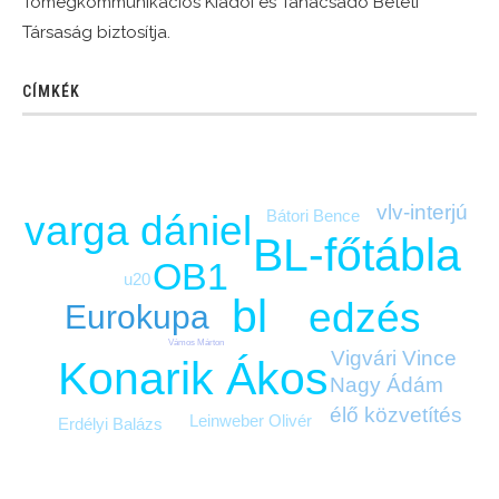
Tömegkommunikációs Kiadói és Tanácsadó Betéti
Társaság biztosítja.
CÍMKÉK
vlv-interjú
Bátori Bence
varga dániel
BL-főtábla
OB1
u20
bl
edzés
Eurokupa
Vámos Márton
Vigvári Vince
Konarik Ákos
Nagy Ádám
élő közvetítés
Leinweber Olivér
Erdélyi Balázs