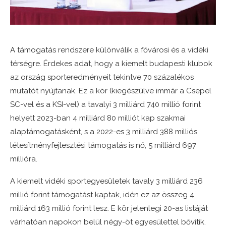
A támogatás rendszere különválik a fővárosi és a vidéki
térségre. Érdekes adat, hogy a kiemelt budapesti klubok
az ország sporteredményeit tekintve 70 százalékos
mutatót nyújtanak. Ez a kör (kiegészülve immár a Csepel
SC-vel és a KSI-vel) a tavalyi 3 milliárd 740 millió forint
helyett 2023-ban 4 milliárd 80 milliót kap szakmai
alaptámogatásként, s a 2022-es 3 milliárd 388 milliós
létesítményfejlesztési támogatás is nő, 5 milliárd 697
millióra.
A kiemelt vidéki sportegyesületek tavaly 3 milliárd 236
millió forint támogatást kaptak, idén ez az összeg 4
milliárd 163 millió forint lesz. E kör jelenlegi 20-as listáját
várhatóan napokon belül négy-öt egyesülettel bővítik.