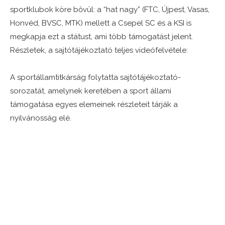
sportklubok köre bővül: a “hat nagy” (FTC, Újpest, Vasas,
Honvéd, BVSC, MTK) mellett a Csepel SC és a KSI is
megkapja ezt a státust, ami több támogatást jelent.
Részletek, a sajtótájékoztató teljes videófelvétele:
A sportállamtitkárság folytatta sajtótájékoztató-
sorozatát, amelynek keretében a sport állami
támogatása egyes elemeinek részleteit tárják a
nyilvánosság elé.