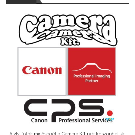
A vlv-fotók minőségét a Camera Kft-nek köszönhetjük.