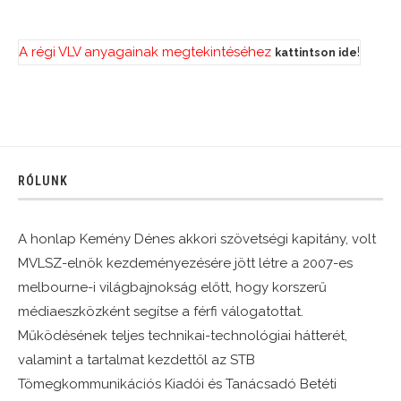
A régi VLV anyagainak megtekintéséhez
!
kattintson ide
RÓLUNK
A honlap Kemény Dénes akkori szövetségi kapitány, volt
MVLSZ-elnök kezdeményezésére jött létre a 2007-es
melbourne-i világbajnokság előtt, hogy korszerű
médiaeszközként segítse a férfi válogatottat.
Működésének teljes technikai-technológiai hátterét,
valamint a tartalmat kezdettől az STB
Tömegkommunikációs Kiadói és Tanácsadó Betéti