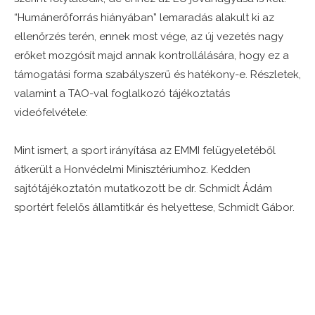
“Humánerőforrás hiányában” lemaradás alakult ki az
ellenőrzés terén, ennek most vége, az új vezetés nagy
erőket mozgósít majd annak kontrollálására, hogy ez a
támogatási forma szabályszerű és hatékony-e. Részletek,
valamint a TAO-val foglalkozó tájékoztatás
videófelvétele:
Mint ismert, a sport irányítása az EMMI felügyeletéből
átkerült a Honvédelmi Minisztériumhoz. Kedden
sajtótájékoztatón mutatkozott be dr. Schmidt Ádám
sportért felelős államtitkár és helyettese, Schmidt Gábor.