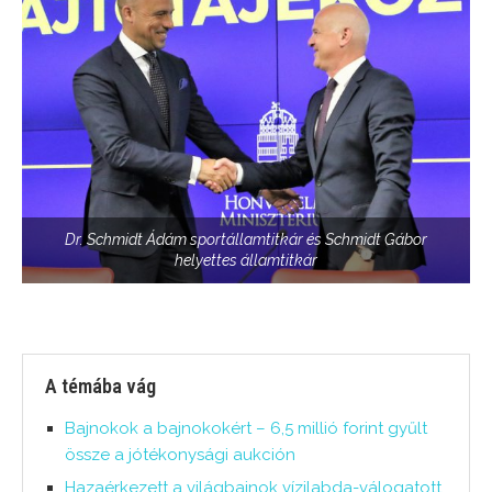
Dr. Schmidt Ádám sportállamtitkár és Schmidt Gábor
helyettes államtitkár
A témába vág
Bajnokok a bajnokokért – 6,5 millió forint gyűlt
össze a jótékonysági aukción
Hazaérkezett a világbajnok vízilabda-válogatott