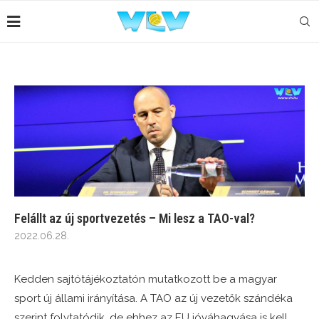
Felállt az új sportvezetés – Mi lesz a TAO-val?
2022.06.28.
Kedden sajtótájékoztatón mutatkozott be a magyar
sport új állami irányítása. A TAO az új vezetők szándéka
szerint folytatódik, de ehhez az EU jóváhagyása is kell.