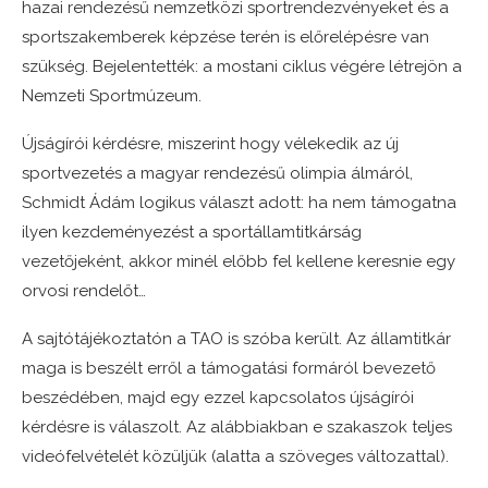
hazai rendezésű nemzetközi sportrendezvényeket és a
sportszakemberek képzése terén is előrelépésre van
szükség. Bejelentették: a mostani ciklus végére létrejön a
Nemzeti Sportmúzeum.
Újságírói kérdésre, miszerint hogy vélekedik az új
sportvezetés a magyar rendezésű olimpia álmáról,
Schmidt Ádám logikus választ adott: ha nem támogatna
ilyen kezdeményezést a sportállamtitkárság
vezetőjeként, akkor minél előbb fel kellene keresnie egy
orvosi rendelőt…
A sajtótájékoztatón a TAO is szóba került. Az államtitkár
maga is beszélt erről a támogatási formáról bevezető
beszédében, majd egy ezzel kapcsolatos újságírói
kérdésre is válaszolt. Az alábbiakban e szakaszok teljes
videófelvételét közüljük (alatta a szöveges változattal).