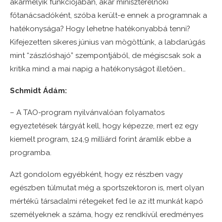
akármelyik funkciójában, akár miniszterelnöki
főtanácsadóként, szóba került-e ennek a programnak a
hatékonysága? Hogy lehetne hatékonyabbá tenni?
Kifejezetten sikeres június van mögöttünk, a labdarúgás
mint “zászlóshajó” szempontjából, de mégiscsak sok a
kritika mind a mai napig a hatékonyságot illetően…
Schmidt Ádám:
– A TAO-program nyilvánvalóan folyamatos
egyeztetések tárgyát kell, hogy képezze, mert ez egy
kiemelt program, 124,9 milliárd forint áramlik ebbe a
programba.
Azt gondolom egyébként, hogy ez részben vagy
egészben túlmutat még a sportszektoron is, mert olyan
mértékű társadalmi rétegeket fed le az itt munkát kapó
személyeknek a száma, hogy ez rendkívül eredményes