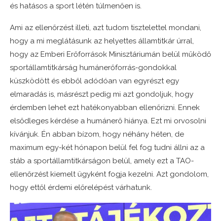
és hatásos a sport létén túlmenően is.
Ami az ellenőrzést illeti, azt tudom tisztelettel mondani,
hogy a mi meglátásunk az helyettes államtitkár úrral,
hogy az Emberi Erőforrások Minisztáriumán belül működő
sportállamtitkárság humánerőforrás-gondokkal
küszködött és ebből adódóan van egyrészt egy
elmaradás is, másrészt pedig mi azt gondoljuk, hogy
érdemben lehet ezt hatékonyabban ellenőrizni. Ennek
elsődleges kérdése a humánerő hiánya. Ezt mi orvosolni
kívánjuk. Én abban bízom, hogy néhány héten, de
maximum egy-két hónapon belül fel fog tudni állni az a
stáb a sportállamtitkárságon belül, amely ezt a TAO-
ellenőrzést kiemelt ügyként fogja kezelni. Azt gondolom,
hogy ettől érdemi előrelépést várhatunk.