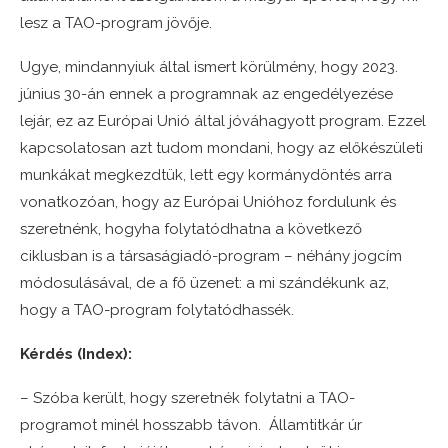
lesz a TAO-program jövője.
Ugye, mindannyiuk által ismert körülmény, hogy 2023.
június 30-án ennek a programnak az engedélyezése
lejár, ez az Európai Unió által jóváhagyott program. Ezzel
kapcsolatosan azt tudom mondani, hogy az előkészületi
munkákat megkezdtük, lett egy kormánydöntés arra
vonatkozóan, hogy az Európai Unióhoz fordulunk és
szeretnénk, hogyha folytatódhatna a következő
ciklusban is a társaságiadó-program – néhány jogcím
módosulásával, de a fő üzenet: a mi szándékunk az,
hogy a TAO-program folytatódhassék.
Kérdés (Index):
– Szóba került, hogy szeretnék folytatni a TAO-
programot minél hosszabb távon. Államtitkár úr