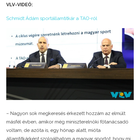
VLV-VIDEÓ:
Schmidt Ádám sportállamtitkár a TAO-ról
– Nagyon sok megkeresés érkezett hozzám az elmúlt
másfél évben, amikor még miniszterelnöki főtanácsadó
voltam, de azóta is, egy hónap alatt, mióta
államtitkárként szolgálhatom a magyar sportot, hogy mi