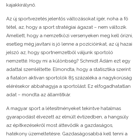
kajakkirálynő.
Az új sportvezetés jelentős változásokat ígér, noha a fő
tétel, az, hogy a sport stratégiai ágazat – nem változik.
Amellett, hogy a nemzetközi versenyeken meg kell őrizni,
esetleg még javítani is jó lenne a pozícióinkat, az új hazai
jelszó az, hogy sportnemzetből váljunk sportoló
nemzetté. Hogy mi a különbség? Schmidt Ádám ezt egy
adattal szemléltette. Elmondta, hogy a statisztika szerint
a fiatalon aktívan sportolók 85 százaléka a nagykorúság
elérésekor abbahagyja a sportolást. Ez elfogadhatatlan
adat – mondta az államtitkár.
A magyar sport a létesítményeket tekintve hatalmas
gyarapodást élvezett az elmúlt évtizedben, a hangsúly
az építkezésekről most áttevődik a gazdaságos,
hatékony üzemeltetésre. Gazdaságosabbá kell tenni a