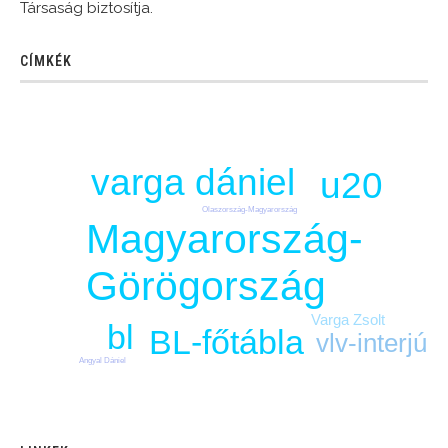
Társaság biztosítja.
CÍMKÉK
varga dániel
u20
Olaszország-Magyarország
Magyarország-
Görögország
Varga Zsolt
bl
BL-főtábla
vlv-interjú
Angyal Dániel