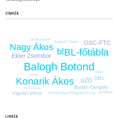
CÍMKÉK
Jansik Szilárd
OSC-FTC
Angyal Dániel
Nagy Ákos
bl
BL-főtábla
Ekler Zsombor
Balogh Botond
edzés
Eurokupa
OB1
Konarik Ákos
u20
Burián Gergely
Manhercz Krisztián
Montenegró-Magyarország
Vigvári Vince
vlv-interjú
LINKEK