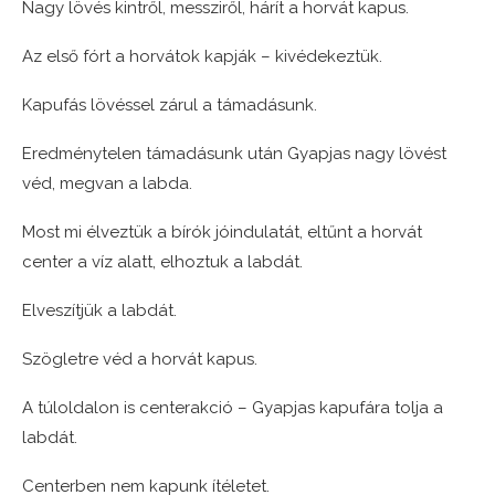
Nagy lövés kintről, messziről, hárít a horvát kapus.
Az első fórt a horvátok kapják – kivédekeztük.
Kapufás lövéssel zárul a támadásunk.
Eredménytelen támadásunk után Gyapjas nagy lövést
véd, megvan a labda.
Most mi élveztük a bírók jóindulatát, eltűnt a horvát
center a víz alatt, elhoztuk a labdát.
Elveszítjük a labdát.
Szögletre véd a horvát kapus.
A túloldalon is centerakció – Gyapjas kapufára tolja a
labdát.
Centerben nem kapunk ítéletet.