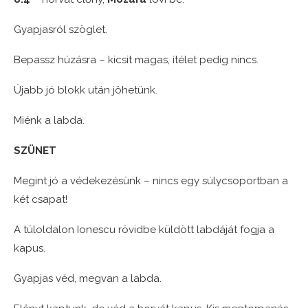
Gyapjasról szöglet.
Bepassz húzásra – kicsit magas, ítélet pedig nincs.
Újabb jó blokk után jöhetünk.
Miénk a labda.
SZÜNET
Megint jó a védekezésünk – nincs egy súlycsoportban a
két csapat!
A túloldalon Ionescu rövidbe küldött labdáját fogja a
kapus.
Gyapjas véd, megvan a labda.