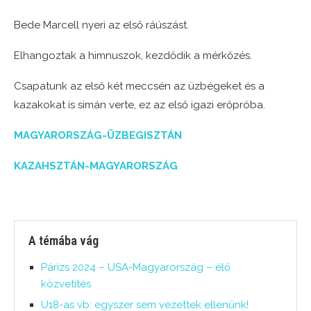
Bede Marcell nyeri az első ráúszást.
Elhangoztak a himnuszok, kezdődik a mérkőzés.
Csapatunk az első két meccsén az üzbégeket és a
kazakokat is simán verte, ez az első igazi erőpróba.
MAGYARORSZÁG-ÜZBEGISZTÁN
KAZAHSZTÁN-MAGYARORSZÁG
A témába vág
Párizs 2024 – USA-Magyarország – élő
közvetítés
U18-as vb: egyszer sem vezettek ellenünk!