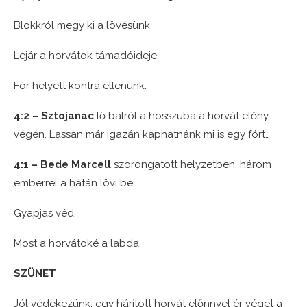
Blokkról megy ki a lövésünk.
Lejár a horvátok támadóideje.
Fór helyett kontra ellenünk.
4:2 – Sztojanac
lő balról a hosszúba a horvát előny
végén. Lassan már igazán kaphatnánk mi is egy fórt…
4:1 – Bede Marcell
szorongatott helyzetben, három
emberrel a hátán lövi be.
Gyapjas véd.
Most a horvátoké a labda.
SZÜNET
Jól védekezünk, egy hárított horvát előnnyel ér véget a