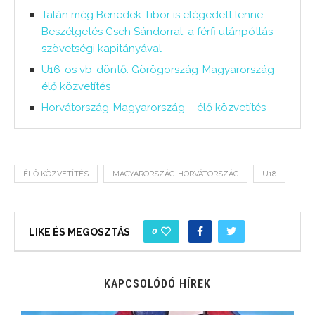
Talán még Benedek Tibor is elégedett lenne… –
Beszélgetés Cseh Sándorral, a férfi utánpótlás
szövetségi kapitányával
U16-os vb-döntő: Görögország-Magyarország –
élő közvetítés
Horvátország-Magyarország – élő közvetítés
ÉLŐ KÖZVETÍTÉS
MAGYARORSZÁG-HORVÁTORSZÁG
U18
0
LIKE ÉS MEGOSZTÁS
KAPCSOLÓDÓ HÍREK