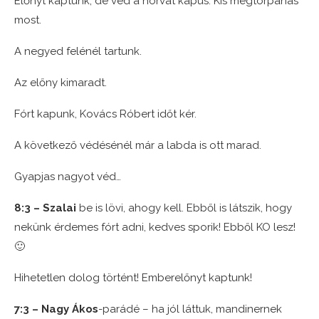
Előnyt kaptunk, de véd a horvát kapus. Kis megtorpanás
most.
A negyed felénél tartunk.
Az előny kimaradt.
Fórt kapunk, Kovács Róbert időt kér.
A következő védésénél már a labda is ott marad.
Gyapjas nagyot véd…
8:3 – Szalai
be is lövi, ahogy kell. Ebből is látszik, hogy
nekünk érdemes fórt adni, kedves sporik! Ebből KO lesz!
🙂
Hihetetlen dolog történt! Emberelőnyt kaptunk!
7:3 – Nagy Ákos
-parádé – ha jól láttuk, mandinernek