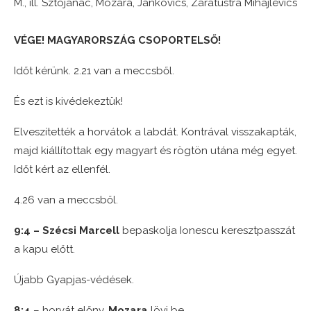
M., ill. Sztojanac, Mozara, Jankovics, Zaratustra Mihajlevics
VÉGE! MAGYARORSZÁG CSOPORTELSŐ!
Időt kérünk. 2.21 van a meccsből.
És ezt is kivédekeztük!
Elveszítették a horvátok a labdát. Kontrával visszakapták,
majd kiállítottak egy magyart és rögtön utána még egyet.
Időt kért az ellenfél.
4.26 van a meccsből.
9:4 – Szécsi Marcell
bepaskolja Ionescu keresztpasszát
a kapu előtt.
Újabb Gyapjas-védések.
8:4
– horvát előny,
Mozara
lövi be.