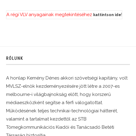
A régi VLV anyagainak megtekintéséhez
!
kattintson ide
RÓLUNK
A honlap Kemény Dénes akkori szövetségi kapitány, volt
MVLSZ-elnök kezdeményezésére jött létre a 2007-es
melbourne-i világbajnokság előtt, hogy korszerű
médiaeszközként segítse a férfi válogatottat.
Működésének teljes technikai-technológiai hátterét,
valamint a tartalmat kezdettől az STB
Tömegkommunikációs Kiadói és Tanácsadó Betéti
Társaság biztosítja.