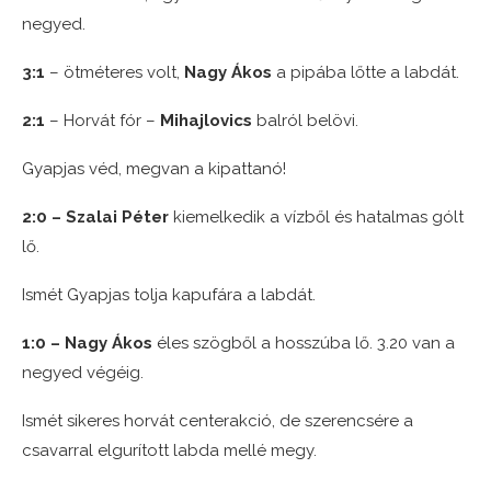
negyed.
3:1
– ötméteres volt,
Nagy Ákos
a pipába lőtte a labdát.
2:1
– Horvát fór –
Mihajlovics
balról belövi.
Gyapjas véd, megvan a kipattanó!
2:0 – Szalai Péter
kiemelkedik a vízből és hatalmas gólt
lő.
Ismét Gyapjas tolja kapufára a labdát.
1:0 – Nagy Ákos
éles szögből a hosszúba lő. 3.20 van a
negyed végéig.
Ismét sikeres horvát centerakció, de szerencsére a
csavarral elgurított labda mellé megy.