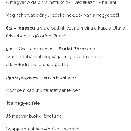
A magyar oldalon is instrukciók: “Védekezz!” – hallani.
Megint horvát előny…, időt kérnek, 1.13 van a negyedből.
6:2 – Ionescu
a vízre pattint, ezt nem bírja a kapus. Utána
felszabadult gólöröm. Bravó!
5:2
– “Csak a szokásos”…,
Szalai Péter
egy
szabaddobásnál megvárja, míg a védője kicsit
eltávolodik, majd óriási gólt lő.
Újra Gyapjas és miénk a kipattanó.
Most sem kapunk ítéletet centerben.
Itt a negyed fele.
Jó magyar blokk, jöhetünk.
Gyapjas hatalmas védése – szöglet.