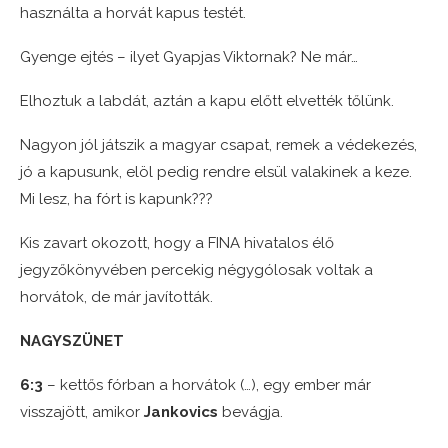
használta a horvát kapus testét.
Gyenge ejtés – ilyet Gyapjas Viktornak? Ne már…
Elhoztuk a labdát, aztán a kapu előtt elvették tőlünk.
Nagyon jól játszik a magyar csapat, remek a védekezés,
jó a kapusunk, elöl pedig rendre elsül valakinek a keze.
Mi lesz, ha fórt is kapunk???
Kis zavart okozott, hogy a FINA hivatalos élő
jegyzőkönyvében percekig négygólosak voltak a
horvátok, de már javították.
NAGYSZÜNET
6:3
– kettős fórban a horvátok (…), egy ember már
visszajött, amikor
Jankovics
bevágja.