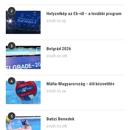
2
Helyzetkép az Eb-ről – a további program
2026.01.15.
3
Belgrád 2026
2026.01.08.
4
Málta-Magyarország – élő közvetítés
2026.01.14.
5
Batizi Benedek
2026.01.08.