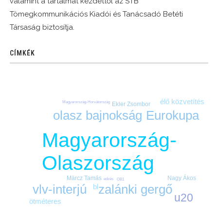
valamint a tartalmat kezdettől az STB
Tömegkommunikációs Kiadói és Tanácsadó Betéti
Társaság biztosítja.
CÍMKÉK
élő közvetítés
Magyarország-Horvátország
Ekler Zsombor
olasz bajnokság
Eurokupa
Magyarország-
Olaszország
Nagy Ákos
Märcz Tamás
edzés
OB1
zalánki gergő
vlv-interjú
bl
u20
ötméteres